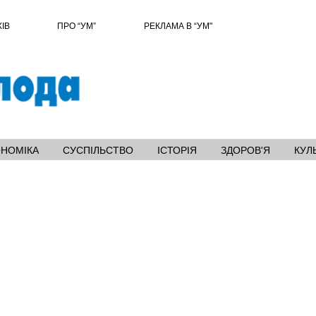
ХІВ
ПРО “УМ”
РЕКЛАМА В “УМ"
ОНОМІКА
СУСПІЛЬСТВО
ІСТОРІЯ
ЗДОРОВ'Я
КУЛ