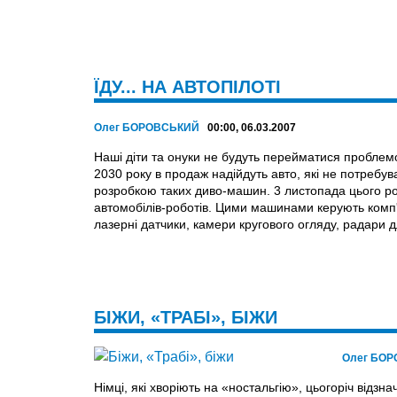
ЇДУ... НА АВТОПІЛОТІ
Олег БОРОВСЬКИЙ
00:00, 06.03.2007
Наші діти та онуки не будуть перейматися проблемо
2030 року в продаж надійдуть авто, які не потребу
розробкою таких диво-машин. 3 листопада цього рок
автомобілів-роботів. Цими машинами керують комп'
лазерні датчики, камери кругового огляду, радари д
БІЖИ, «ТРАБІ», БІЖИ
Олег БО
Німцi, які хворіють на «ностальгію», цьогоріч від