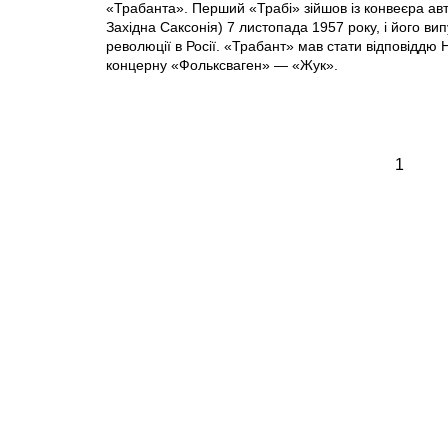
«Трабанта». Перший «Трабі» зійшов із конвеєра ав
Західна Саксонія) 7 листопада 1957 року, і його ви
революції в Росії. «Трабант» мав стати відповіддю
концерну «Фольксваген» — «Жук».
1