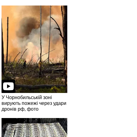
У Чорнобильській зоні
вирують пожежі через удари
дронів рф, фото