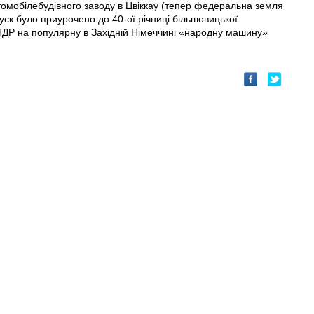
томобілебудівного заводу в Цвіккау (тепер федеральна земля
пуск було приурочено до 40-ої річниці більшовицької
 НДР на популярну в Західній Німеччині «народну машину»