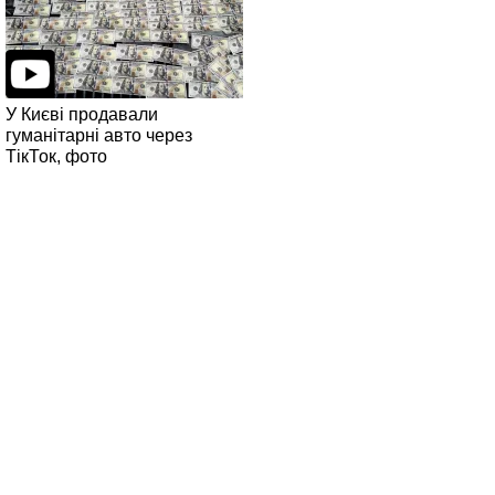
У Києві продавали
гуманітарні авто через
ТікТок, фото