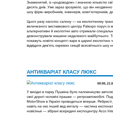
Знаменитий, із «родоводом» і значною кількістю с
десять днів. Уже зараз зрозуміло, що він неодмінно
шоу фірм–виробників, інженерів, комп’ютерників, д
Цього разу наголос салону — на екологічному тран
величезного виставкового центру Palexpo поруч із
альтернативні й екологічні авто отримали спеціаль
демонстрували машини недалекого майбутнього. Теп
покажуть новітні концепт–кари в царині екологічно 
відвідати дев’ять окремих секцій всесвітнього шоу 
АНТИКВАРІАТ КЛАСУ ЛЮКС
00:00, 21.
У вихідні в парку Пушкіна було паломництво автолюби
свої дорогі чоловічі іграшки — ретроавтомобілі. По
MotorShow в Україні проводиться вперше. Ребристі 
навіть на око інший вид металу — частина експонат
новісінькі — зібрані всередині експоцентру Acco Int