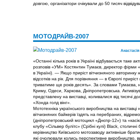
довгою, організатори очікували до 50 тисяч відвідува
МОТОДРАЙВ-2007
Анастасі
«Останні кілька років в Україні вiдбувається таке 
розповів «УМ» Костянтин Тумаєв, директор фірми 
в Україні). — Якщо приріст вітчизняного авторинку н
відсотків на рік. Для порівняння — в Європі приріст
триватиме ще років десять». За словами Тумаєва, 
Криму, Одеси, Харкова, Дніпропетровська. Активізув
представлену на виставці, коливалися від тисячі дол
«Хонда голд вінг».
Мототехніка українського виробництва на виставці 
вітчизняних байкерів їздять на перебраних, відрем
(дніпропетровський мотоцикл «Днєпр-12») та «касіка
клубу «Сільвер булітс» (Срібні кулі) Blаck, столич
керівництво Київського мотозаводу активніше брат
які очолювали колись перспективне виробництво, в