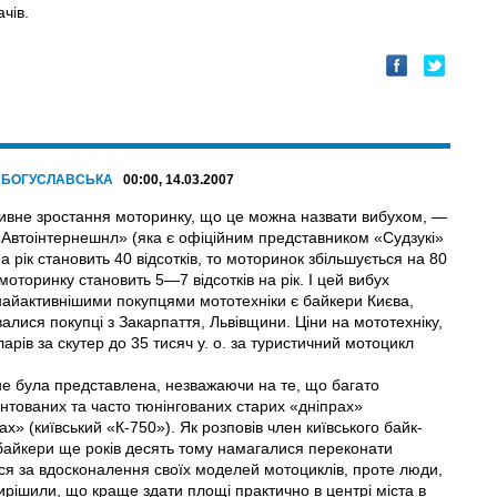
чів.
я БОГУСЛАВСЬКА
00:00, 14.03.2007
активне зростання моторинку, що це можна назвати вибухом, —
«Автоінтернешнл» (яка є офіційним представником «Судзукі»
а рік становить 40 відсотків, то моторинок збільшується на 80
 моторинку становить 5—7 відсотків на рік. І цей вибух
найактивнішими покупцями мототехніки є байкери Києва,
алися покупці з Закарпаття, Львівщини. Ціни на мототехніку,
арів за скутер до 35 тисяч у. о. за туристичний мотоцикл
не була представлена, незважаючи на те, що багато
онтованих та часто тюнінгованих старих «дніпрах»
х» (київський «К-750»). Як розповів член київського байк-
ні байкери ще років десять тому намагалися переконати
ися за вдосконалення своїх моделей мотоциклів, проте люди,
ирішили, що краще здати площі практично в центрі міста в