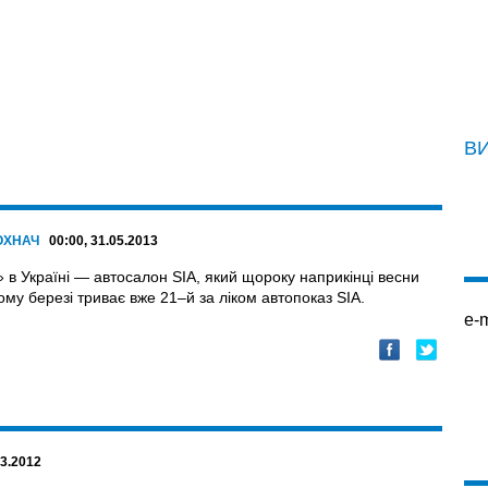
В
МОХНАЧ
00:00, 31.05.2013
» в Україні — автосалон SIA, який щороку наприкінці весни
ому березі триває вже 21–й за ліком автопоказ SIA.
e-m
03.2012