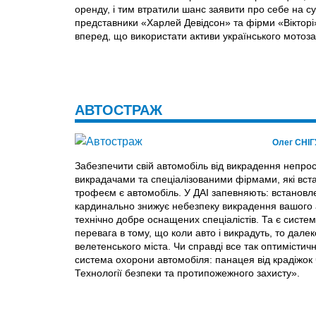
оренду, і тим втратили шанс заявити про себе на с
представники «Харлей Девідсон» та фірми «Вікторі»
вперед, що використати активи українського мотоз
АВТОСТРАЖ
Олег СНІГ
Забезпечити свій автомобіль від викрадення непрост
викрадачами та спеціалізованими фірмами, які вст
трофеєм є автомобіль. У ДАІ запевняють: встановле
кардинально знижує небезпеку викрадення вашого ав
технічно добре оснащених спеціалістів. Та є систе
перевага в тому, що коли авто і викрадуть, то дале
велетенського міста. Чи справді все так оптимістич
система охорони автомобіля: панацея від крадіжок
Технології безпеки та протипожежного захисту».