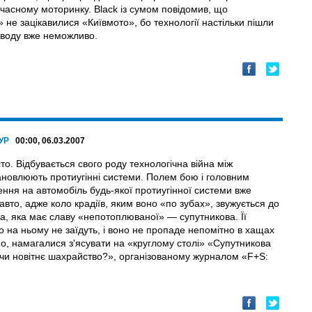
учасному моторинку. Blаck із сумом повідомив, що
 не зацікавилися «Київмото», бо технології настільки пішли
аводу вже неможливо.
УР
00:00, 06.03.2007
о. Відбувається свого роду технологічна війна між
ановлюють протиугінні системи. Полем бою і головним
ння на автомобіль будь-якої протиугінної системи вже
то, адже коло крадіїв, яким воно «по зубах», звужується до
ма, яка має славу «непотоплюваної» — супутникова. Її
ко на ньому не заїдуть, і воно не пропаде непомітно в хащах
но, намагалися з'ясувати на «круглому столі» «Супутникова
 чи новітнє шахрайство?», організованому журналом «F+S: