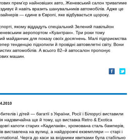
вітових прем’єр найновіших авто, Женевський салон триватиме
 здивує й навіть вразить шанувальників автомобілів. Адже це
изайнерів — єдине в Європі, яке відбувається щороку.
спорті, якому віддадуть спеціальний Зелений павільйон
 женевським аеропортом «Куантран». Три роки тому
ний майданчик для показу своїх досягнень. Малі підприємства
ер тенденцію підхопили й провідні автовелетні світу. Вони
чистих автомобілів. А всього 82–й автосалон пропонує
нових машин.
04.2010
телів і дітей — багатії з України, Росії і Білорусі виставили
дія надзвичайна ще й тому, що виставка Retro & Exotica
довгі капоти старих «Кадилаків», хромована сталь бамперів,
ів виставлена на вулиці, а найдорожчі екземпляри — старі і
ernational. Черга до каси за вхідними квитками була стабільно