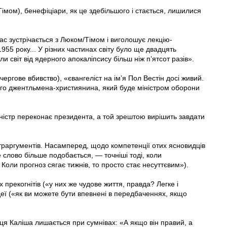
імом), бенефіціари, як це здебільшого і стається, лишилися
час зустрічається з Люком/Тімом і виголошує лекцію-
955 року... У різних частинах світу було ще двадцять
ли світ від ядерного апокаліпсису більш ніж п’ятсот разів».
чергове вбивство), «євангеліст на ім’я Пол Вестін досі живий.
ого джентльмена-християнина, який буде міністром оборони
міністр переконає президента, а той зрештою вирішить завдати
контраргументів. Насамперед, щодо компетенції отих ясновидців
 слово більше подобається, — точніші тоді, коли
 Коли прогноз сягає тижнів, то просто стає несуттєвим»).
 прекогнітів («у них же чудове життя, правда? Легке і
деї («як ви можете бути впевнені в передбаченнях, якщо
ниця Каліша лишається при сумнівах: «А якщо він правий, а