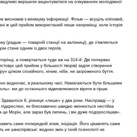
раведливо вирішили акцентуватися на очікуваннях молодіжної
м висновків з мінімуму інформації. Фільм — всуціль кліповий,
мані ж цей прийом використаний лише наприкінці, коли історія
ку (радше — товарній станції на залізниці), де з’являється
ом стане одним із двох героїв.
орінці, а повертається туди аж на 314-й. Дві попервах
ористовує цей прийом у більшості творів) задля створення
уч цілком спокійного, нічим, ніби, не загроженого буття.
оно водночас, в реальному часі. Намагаються бути більшими
оль»: ми до останнього відмовляємося вірити в гірше.
в. Здавалося б, різниця «лише» у два роки. Насправді — у
ди підкреслює, як блискавично швидко змінюється нестійка
за це Морін, але зараз був липень, і він дуже подорослішав».
кавить саме попередній злам, ініціація. Його цікавлять саме
ь не шекспірівські: жодних змін у їхній психології не