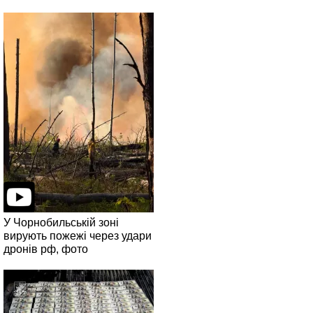
У Чорнобильській зоні
вирують пожежі через удари
дронів рф, фото