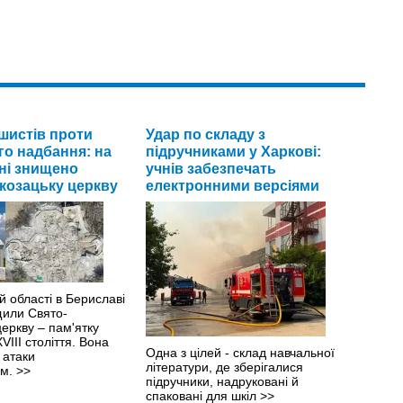
шистів проти
Удар по складу з
го надбання: на
підручниками у Харкові:
ні знищено
учнів забезпечать
 козацьку церкву
електронними версіями
й області в Бериславі
щили Свято-
еркву – пам'ятку
VIII століття. Вона
Одна з цілей - склад навчальної
 атаки
літератури, де зберігалися
ом.
>>
підручники, надруковані й
спаковані для шкіл
>>