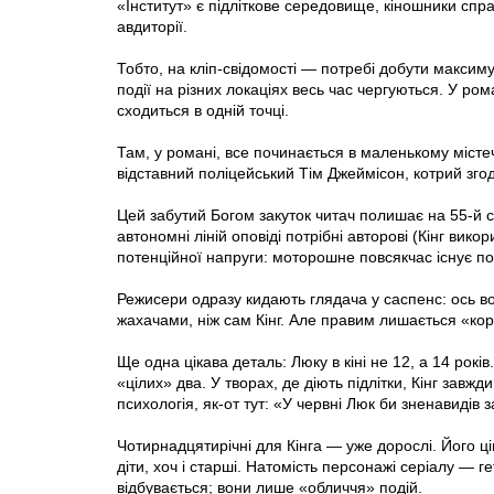
«Інститут» є підліткове середовище, кіношники сп
авдиторії.
Тобто, на кліп-свідомості — потребі добути максиму
події на різних локаціях весь час чергуються. У ро
сходиться в одній точці.
Там, у романі, все починається в маленькому містеч
відставний поліцейський Тім Джеймісон, котрий згод
Цей забутий Богом закуток читач полишає на 55-й ст
автономні ліній оповіді потрібні авторові (Кінг вик
потенційної напруги: моторошне повсякчас існує пор
Режисери одразу кидають глядача у саспенс: ось в
жахачами, ніж сам Кінг. Але правим лишається «кор
Ще одна цікава деталь: Люку в кіні не 12, а 14 рокі
«цілих» два. У творах, де діють підлітки, Кінг завж
психологія, як-от тут: «У червні Люк би зненавидів 
Чотирнадцятирічні для Кінга — уже дорослі. Його ці
діти, хоч і старші. Натомість персонажі серіалу — гет
відбувається; вони лише «обличчя» подій.