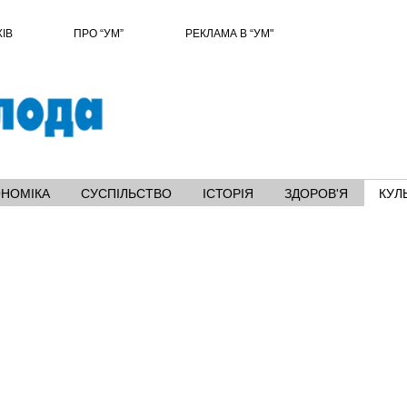
ХІВ
ПРО “УМ”
РЕКЛАМА В “УМ"
ОНОМІКА
СУСПІЛЬСТВО
ІСТОРІЯ
ЗДОРОВ'Я
КУЛ