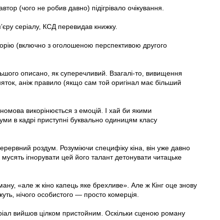
тор (чого не робив давно) підігрівало очікування.
’єру серіалу, КСД перевидав книжку.
сторію (включно з оголошеною перспективою другого
ільшого описано, як суперечливий. Взагалі-то, вивищення
яток, аніж правило (якщо сам той оригінал має більший
номова викорінюється з емоцій. І хай би якими
уми в кадрі приступні буквально одиницям класу
рервний роздум. Розуміючи специфіку кіна, він уже давно
к мусять ігнорувати цей його талант детонувати читацьке
ману, «але ж кіно капець яке брехливе». Але ж Кінг оце знову
жуть, нічого особистого — просто комерція.
ріал вийшов цілком пристойним. Оскільки сценою роману