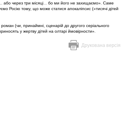
. або через три місяці... бо ми його не захищаємо». Саме
уємо Росію тому, що може статися апокаліпсис («тисячі дітей
 роман (чи, принаймні, сценарій до другого серіального
приносять у жертву дітей на олтарі ймовірности».
Друкована версія