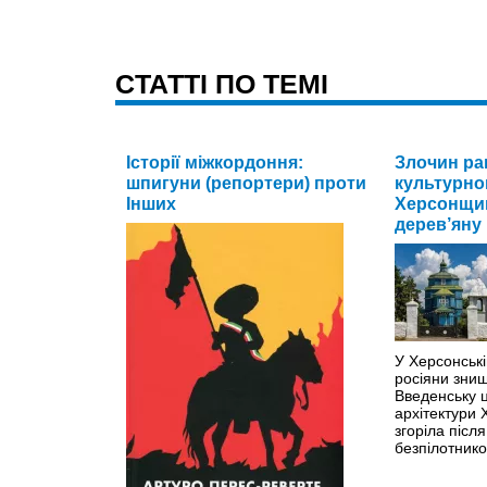
CТАТТІ ПО ТЕМІ
Історії міжкордоння:
Злочин ра
шпигуни (репортери) проти
культурно
Інших
Херсонщи
дерев’яну
У Херсонські
росіяни зни
Введенську ц
архітектури X
згоріла після
безпілотник