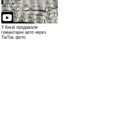
У Києві продавали
гуманітарні авто через
ТікТок, фото