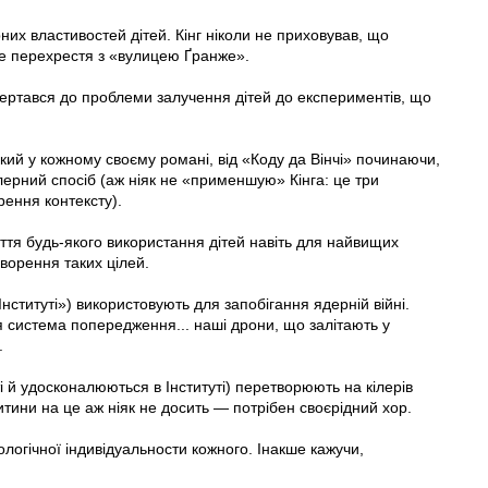
них властивостей дітей. Кінг ніколи не приховував, що
це перехрестя з «вулицею Ґранже».
ертався до проблеми залучення дітей до експериментів, що
ий у кожному своєму романі, від «Коду да Вінчі» починаючи,
ерний спосіб (аж ніяк не «применшую» Кінга: це три
ення контексту).
ття будь-якого використання дітей навіть для найвищих
оворення таких цілей.
«Інституті») використовують для запобігання ядерній війні.
я система попередження... наші дрони, що залітають у
.
сті й удосконалюються в Інституті) перетворюють на кілерів
дитини на це аж ніяк не досить — потрібен своєрідний хор.
гічної індивідуальности кожного. Інакше кажучи,