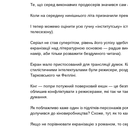
Те, що серед виконавчих продюсерів значився сам ав
Коли на середину нинішнього літа призначили прем
І тепер можемо оцінити усю гучну «інститутську» і
телесезону).
Серіал не став супергітом, рівень його успіху здеб
екранізації над літературною основою — радше вин
намір, аби тільки розважити бездумного читача).
Екран мало пристосований для трансляції думок. Кі
стилістичними інтелектуалами були режисери, розд
Тарковського чи Фелліні.
Кінг — попри потужний поверховий екшн — це безпе
облишив конфліктувати з режисерами, які так чи та
думання.
Як поблажливо каже один із підлітків-персонажів ро
долучився до кіновиробництва? Схоже, тут, як то ка
Якщо не порівнювати екранізацію з романом, то се