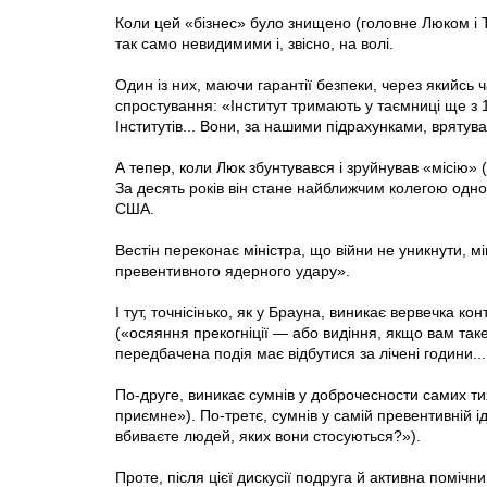
Коли цей «бізнес» було знищено (головне Люком і Т
так само невидимими і, звісно, на волі.
Один із них, маючи гарантії безпеки, через якийсь 
спростування: «Інститут тримають у таємниці ще з 1
Інститутів... Вони, за нашими підрахунками, врятува
А тепер, коли Люк збунтувався і зруйнував «місію» (
За десять років він стане найближчим колегою одн
США.
Вестін переконає міністра, що війни не уникнути, 
превентивного ядерного удару».
І тут, точнісінько, як у Брауна, виникає вервечка 
(«осяяння прекогніції — або видіння, якщо вам таке
передбачена подія має відбутися за лічені години...
По-друге, виникає сумнів у доброчесности самих тих
приємне»). По-третє, сумнів у самій превентивній і
вбиваєте людей, яких вони стосуються?»).
Проте, після цієї дискусії подруга й активна поміч