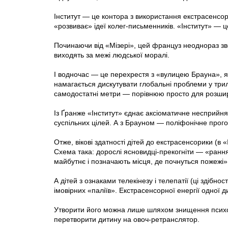
Інститут — це контора з використання екстрасенсор
«розвиває» ідеї колег-письменників. «Інститут» — 
Починаючи від «Мізері», цей француз неоднораз зв
виходять за межі людської моралі.
І водночас — це перехрестя з «вулицею Брауна», як
намагається дискутувати глобальні проблеми у трил
самодостатні метри — порівнюю просто для розшир
Із Ґранже «Інститут» єднає аксіоматичне несприйня
суспільних цілей. А з Брауном — поліфонічне прог
Отже, вікові здатності дітей до екстрасенсорики (в 
Схема така: дорослі ясновидці-прекогніти — «ранн
майбутнє і позначають місця, де почнуться пожежі»
А дітей з ознаками телекінезу і телепатії (ці здібно
імовірних «паліїв». Екстрасенсорної енергії одної 
Утворити його можна лише шляхом знищення психоло
перетворити дитину на овоч-ретранслятор.