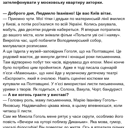
зателефонувати у московську квартиру акторки.
— Доброго дня, Людмило Іванівно! Це вас Київ вітає.
— Приємно чути. Мої тітки і дядьки по материнській лінії вчилися
у Києві, а потім роз’їхалися по всій Україні. Колись рахувала,
мабуть, два­­ десятки родичів набереться. Я вперше потрапила
до вашого міста, коли знімали фільм «Польоти уві сні і наяву».
Викроїла час, щоб побачити Володимирський собор,
милувалася розписами.
А ще їздила у музей–заповідник Гоголя, що на Полтавщині. Це
родовий маєток, де минули дитячі і юнацькі роки письменника.
Там відтворено побут тих часів, відчуваєш дух епохи. Мені конче
було потрібно цим пройнятися. Адже я тоді писала сценарій
п’єси «Мамєнька», що нині йде у музичному дитячому театрі
«Експромт», який я очолюю. Навіть сценічні костюми ми
купували на Полтавщині. У п’єсі використані листи письменника,
уривки з творів. Як годиться, є Солоха, Вакула, Чорт, бандурист.
— А ви когось граєте у виставі?
— Головну роль, маму письменника, Марію Іванівну Гоголь–
Яновську. Надзвичайно цікава жінка, в цьому впевнюєшся, коли
читаєш її листи.
Сам же Микола Гоголь мене рятує у часи скрути, особливо його
повість «Вечори на хуторі поблизу Диканьки». Яка мова, гумор,
узагалі філософія! Він повертає до життя. Ось я втратила рідних