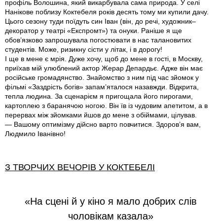
профіль Волошина, який викарбувала сама природа. У селі
Нанікове поблизу Коктебеля років десять тому ми купили дачу.
Цього сезону туди поїдуть син Іван (вiн, до речi, художник–
декоратор у театрi «Експромт») та онуки. Раніше я ще
обов’язково запрошувала погостювати в нас талановитих
студентів. Може, ризикну сісти у літак, і в дорогу!
І ще в мене є мрія. Дуже хочу, щоб до мене в гості, в Москву,
приїхав мій улюблений актор Жерар Депардьє. Адже він має
російське громадянство. Знайомство з ним під час зйомок у
фільмі «Заздрість богів» запам’я­талося назавжди. Відкрита,
тепла людина. За сценарієм я пригощала його пирогами,
картоплею з баранячою ногою. Він їв iз чудовим апетитом, а в
перервах між зйомками йшов до мене з обіймами, цілував.
— Вашому оптимізму дійсно варто повчитися. Здоров’я вам,
Людмило Іванівно!
З ТВОРЧИХ ВЕЧОРІВ У КОКТЕБЕЛІ
«На сцені й у кіно я мало добрих слів
чоловікам казала»