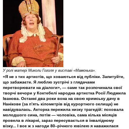
У ролi матерi Миколи Гоголя у виставi «Мамєнька».
«Я не з тих артистів, що ховаються від публіки. Запитуйте,
що забажаєте. Я люблю зустрічі з глядачами
перетворювати на діалоги», — саме так розпочинала свої
творчі вечори у Коктебелі народна артистка Росії Людмила
Іванова. Останні два роки вона на свою кримську дачу в
Нанікове (за п’ять кілометрів від курортного селища) не
навідувалась. Акторка пережила низку трагедій: поховала
молодшого сина, потім — чоловіка, сама кілька місяців
провела в лікарні, зараз пересувається в інвалідному
візку... І все ж з нагоди 80–річного ювілею я наважилася