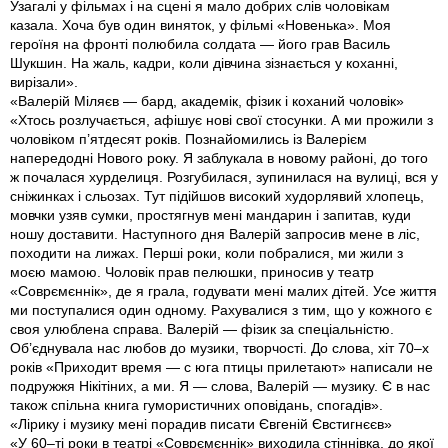
Узагалі у фільмах і на сцені я мало добрих слів чоловікам
казала. Хоча був один виняток, у фільмі «Новенька». Моя
героїня на фронті полюбила солдата — його грав Василь
Шукшин. На жаль, кадри, коли дівчина зізнається у коханні,
вирізали».
«Валерій Міляєв — бард, академік, фізик і коханий чоловік»
«Хтось розлучається, афішує нові свої стосунки. А ми прожили з
чоловіком п’ятдесят років. Познайомились із Валерієм
напередодні Нового року. Я заблукала в новому районі, до того
ж почалася хурделиця. Розгубилася, зупинилася на вулиці, вся у
сніжинках і сльозах. Тут підійшов високий худорлявий хлопець,
мовчки узяв сумки, простягнув мені мандарин і запитав, куди
ношу доставити. Наступного дня Валерій запросив мене в ліс,
походити на лижах. Перші роки, коли побралися, ми жили з
моєю мамою. Чоловік прав пелюшки, приносив у театр
«Соврємєннік», де я грала, годувати мені малих дітей. Усе життя
ми поступалися один одному. Рахувалися з тим, що у кожного є
своя улюблена справа. Валерій — фізик за спеціальністю.
Об’єднувала нас любов до музики, творчості. До слова, хіт 70–х
років «Приходит время — с юга птицы прилетают» написали не
подружжя Нікітіних, а ми. Я — слова, Валерій — музику. Є в нас
також спільна книга гумористичних оповідань, спогадів».
«Лірику і музику мені порадив писати Євгеній Євстигнєєв»
«У 60–ті роки в театрі «Соврємєннік» виходила стіннівка, до якої