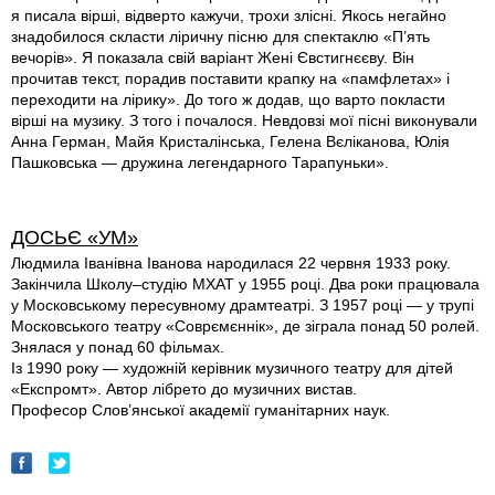
я писала вірші, відверто кажучи, трохи злісні. Якось негайно
знадобилося скласти ліричну пісню для спектаклю «П’ять
вечорів». Я показала свій варіант Жені Євстигнєєву. Він
прочитав текст, порадив поставити крапку на «памфлетах» і
переходити на лірику». До того ж додав, що варто покласти
вірші на музику. З того і почалося. Невдовзі мої пісні виконували
Анна Герман, Майя Кристалінська, Гелена Вєліканова, Юлія
Пашковська — дружина легендарного Тарапуньки».
ДОСЬЄ «УМ»
Людмила Іванівна Іванова народилася 22 червня 1933 року.
Закінчила Школу–студію МХАТ у 1955 році. Два роки працювала
у Московському пересувному драмтеатрі. З 1957 році — у трупі
Московського театру «Соврємєннік», де зіграла понад 50 ролей.
Знялася у понад 60 фільмах.
Із 1990 року — художній керівник музичного театру для дітей
«Експромт». Автор лібрето до музичних вистав.
Професор Слов’янської академії гуманітарних наук.