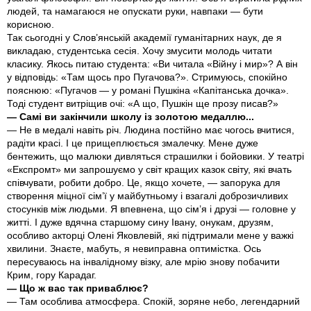
людей, та намагаюся не опускати руки, навпаки — бути
корисною.
Так сьогодні у Слов’янській академії гуманітарних наук, де я
викладаю, студентська сесія. Хочу змусити молодь читати
класику. Якось питаю студента: «Ви читала «Війну і мир»? А він
у відповідь: «Там щось про Пугачова?». Стримуюсь, спокійно
пояснюю: «Пугачов — у романі Пушкіна «Капітанська дочка».
Тоді студент витріщив очі: «А що, Пушкін ще прозу писав?»
— Самі ви закінчили школу із золотою медаллю...
— Не в медалі навіть річ. Людина постійно має чогось вчитися,
радіти красі. І це прищеплюється змалечку. Мене дуже
бентежить, що малюки дивляться страшилки і бойовики. У театрі
«Експромт» ми запрошуємо у світ кращих казок світу, які вчать
співчувати, робити добро. Це, якщо хочете, — запорука для
створення міцної сім’ї у майбутньому і взагалі доброзичливих
стосунків між людьми. Я впевнена, що сім’я і друзі — головне у
житті. І дуже вдячна старшому сину Івану, онукам, друзям,
особливо акторці Олені Яковлевій, які підтримали мене у важкі
хвилини. Знаєте, мабуть, я невиправна оптимістка. Ось
пересуваюсь на інвалідному візку, але мрію знову побачити
Крим, гору Карадаг.
— Що ж вас так приваблює?
— Там особлива атмосфера. Спокій, зоряне небо, легендарний