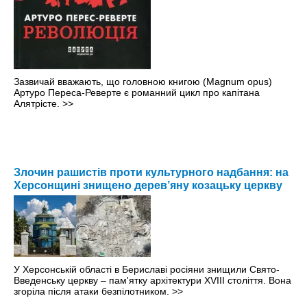
Зазвичай вважають, що головною книгою (Magnum opus)
Артуро Переса-Реверте є романний цикл про капітана
Алятрісте.
>>
Злочин рашистів проти культурного надбання: на
Херсонщині знищено дерев’яну козацьку церкву
У Херсонській області в Бериславі росіяни знищили Свято-
Введенську церкву – пам'ятку архітектури XVIII століття. Вона
згоріла після атаки безпілотником.
>>