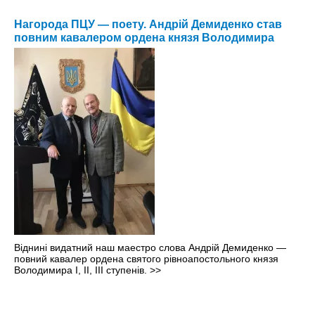
Нагорода ПЦУ — поету. Андрій Демиденко став
повним кавалером ордена князя Володимира
Віднині видатний наш маестро слова Андрій Демиденко —
повний кавалер ордена святого рівноапостольного князя
Володимира І, ІІ, ІІІ ступенів.
>>