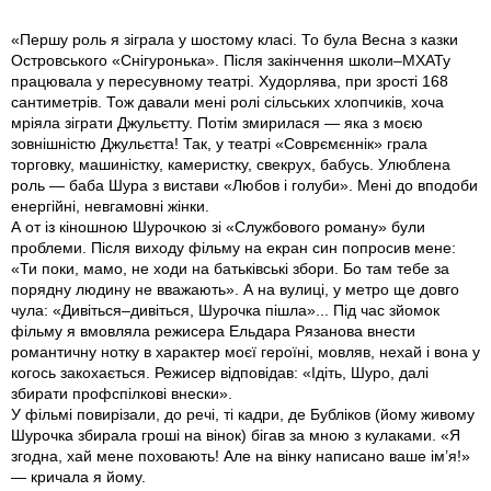
«Першу роль я зіграла у шостому класі. То була Весна з казки
Островського «Снігуронька». Після закінчення школи–МХАТу
працювала у пересувному театрі. Худорлява, при зрості 168
сантиметрів. Тож давали мені ролі сільських хлопчиків, хоча
мріяла зіграти Джульєтту. Потім змирилася — яка з моєю
зовнішністю Джульєтта! Так, у театрі «Соврємєннік» грала
торговку, машиністку, камеристку, свекрух, бабусь. Улюблена
роль — баба Шура з вистави «Любов і голуби». Мені до вподоби
енергійні, невгамовні жінки.
А от iз кіношною Шурочкою зі «Службового роману» були
проблеми. Після виходу фільму на екран син попросив мене:
«Ти поки, мамо, не ходи на батьківські збори. Бо там тебе за
порядну людину не вважають». А на вулиці, у метро ще довго
чула: «Дивіться–дивіться, Шурочка пішла»... Під час зйомок
фільму я вмовляла режисера Ельдара Рязанова внести
романтичну нотку в характер моєї героїні, мовляв, нехай i вона у
когось закохається. Режисер відповідав: «Ідіть, Шуро, далі
збирати профспілкові внески».
У фільмі повирізали, до речі, ті кадри, де Бубліков (йому живому
Шурочка збирала гроші на вінок) бігав за мною з кулаками. «Я
згодна, хай мене поховають! Але на вінку написано ваше ім’я!»
— кричала я йому.