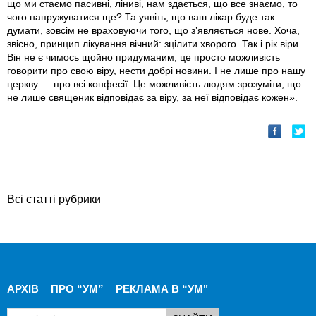
що ми стаємо пасивні, ліниві, нам здається, що все знаємо, то
чого напружуватися ще? Та уявіть, що ваш лікар буде так
думати, зовсім не враховуючи того, що з’являється нове. Хоча,
звісно, принцип лікування вічний: зцілити хворого. Так і рік віри.
Він не є чимось щойно придуманим, це просто можливість
говорити про свою віру, нести добрі новини. І не лише про нашу
церкву — про всі конфесії. Це можливість людям зрозуміти, що
не лише священик відповідає за віру, за неї відповідає кожен».
Всі статті рубрики
АРХІВ
ПРО “УМ”
РЕКЛАМА В “УМ"