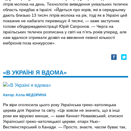
літрів молока на день. Технологію виведення унікальних теличок
область придбає в Ізраїлі. «Йдеться про корів, які в середньому
дають близько 13 тисяч літрів молока на рік, тоді як в Україні цей
показник не набагато перевищує 4 тисячі, — каже заступник
голови облдержадміністрації Юрій Сапронов. — Черга на
ізраїльських теличок розписана у світі на п’ять років уперед, але
нам вдалося отримати дозвіл на ввезення певної кількості
ембріонів поза конкурсом».
«В УКРАЇНІ Я ВДОМА»
Автор:
Алла ФЕДОРИНА
Рік віри оголосила цього року Українська греко–католицька
церква для України та світу. «Це зовсім не значить, що в інші
роки ми віруємо менше, — каже Кеннет Новаківський, єпископ
Української греко–католицької церкви, єпарх Нью–
Вестмінстерський із Канади. — Просто, знаєте, часом буває так,