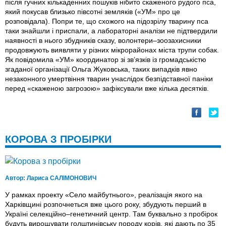
після гучних кількаденних пошуків нібито скаженого рудого пса,
який покусав близько півсотні земляків («УМ» про це
розповідала). Попри те, що схожого на підозрілу тварину пса
таки знайшли і приспали, а лабораторні аналізи не підтвердили
наявності в нього збудників сказу, волонтери–зоозахисники
продовжують виявляти у різних мікрорайонах міста трупи собак.
Як повідомила «УМ» координатор зі зв’язків із громадськістю
згаданої організації Ольга Жуковська, таких випадків явно
незаконного умертвіння тварин унаслідок безпідставної паніки
перед «скаженою загрозою» зафіксували вже кілька десятків.
КОРОВА З ПРОБІРКИ
Автор:
Лариса САЛІМОНОВИЧ
У рамках проекту «Село майбутнього», реалізація якого на
Харківщині розпочнеться вже цього року, збудують перший в
Україні селекційно–генетичний центр. Там буквально з пробірок
будуть вирощувати голштинівську породу корів, які дають по 35