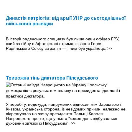
Династія патріотів: від армії УНР до сьогоднішньої
військової розвідки
В історії радянського спецназу був лише один офіцер ГРУ,
який за війну в Афганістані отримав звання Героя
Радянського Союзу за життя — і ним був українець.
>>
Тривожна тінь диктатора Пілсудського
У перебігу, подекуди, напружених відносин між Варшавою і
Києвом, українська сторона, із невідомих причин, належно не
відреагувала на заяву президента Польщі Кароля
Навроцького про те, що у нього "кожен день відбувається
духовний зв'язок із Пілсудським".
>>