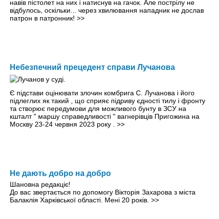
навів пістолет на них і натиснув на гачок. Але пострілу не
відбулось, оскільки... через хвилювання нападник не дослав
патрон в патронник!
>>
Небезпечний прецедент справи Лучанова
Є підстави оцінювати злочин комбрига С. Лучанова і його
підлеглих як такий , що сприяє підриву єдності тилу і фронту
та створює передумови для можливого бунту в ЗСУ на
кшталт " маршу справедливості " вагнерівців Пригожина на
Москву 23-24 червня 2023 року .
>>
Не дають добро на добро
Шановна редакціє!
До вас звертається по допомогу Вікторія Захарова з міста
Балаклія Харківської області. Мені 20 років.
>>