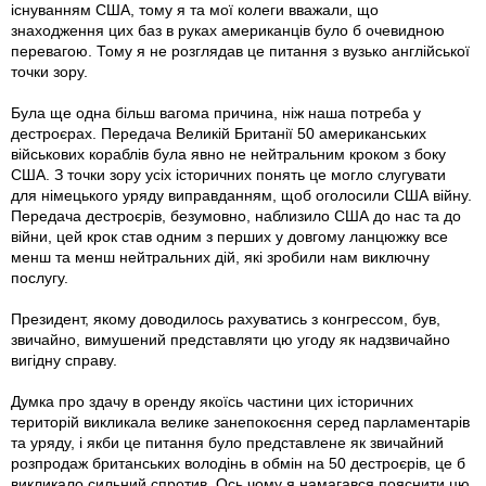
існуванням США, тому я та мої колеги вважали, що
знаходження цих баз в руках американців було б очевидною
перевагою. Тому я не розглядав це питання з вузько англійської
точки зору.
Була ще одна більш вагома причина, ніж наша потреба у
дестроєрах. Передача Великій Британії 50 американських
військових кораблів була явно не нейтральним кроком з боку
США. З точки зору усіх історичних понять це могло слугувати
для німецького уряду виправданням, щоб оголосили США війну.
Передача дестроєрів, безумовно, наблизило США до нас та до
війни, цей крок став одним з перших у довгому ланцюжку все
менш та менш нейтральних дій, які зробили нам виключну
послугу.
Президент, якому доводилось рахуватись з конгрессом, був,
звичайно, вимушений представляти цю угоду як надзвичайно
вигідну справу.
Думка про здачу в оренду якоїсь частини цих історичних
територій викликала велике занепокоєння серед парламентарів
та уряду, і якби це питання було представлене як звичайний
розпродаж британських володінь в обмін на 50 дестроєрів, це б
викликало сильний спротив. Ось чому я намагався пояснити цю