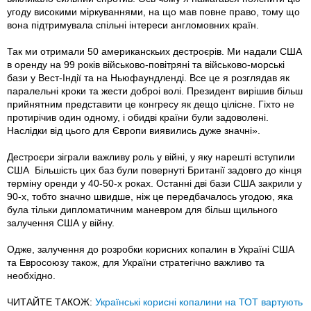
угоду високими міркуваннями, на що мав повне право, тому що
вона підтримувала спільні інтереси англомовних країн.
Так ми отримали 50 американскьих дестроєрів. Ми надали США
в оренду на 99 років військово-повітряні та військово-морські
бази у Вест-Індії та на Ньюфаундленді. Все це я розглядав як
паралельні кроки та жести доброі волі. Президент вирішив більш
прийнятним представити це конгресу як дещо цілісне. Гіхто не
протирічив один одному, і обидві країни були задоволені.
Наслідки від цього для Європи виявились дуже значні».
Дестроєри зіграли важливу роль у війні, у яку нарешті вступили
США Більшість цих баз були повернуті Британії задовго до кінця
терміну оренди у 40-50-х роках. Останні дві бази США закрили у
90-х, тобто значно швидше, ніж це передбачалось угодою, яка
була тільки дипломатичним маневром для більш щильного
залучення США у війну.
Одже, залучення до розробки корисних копалин в Україні США
та Евросоюзу також, для України стратегічно важливо та
необхідно.
ЧИТАЙТЕ ТАКОЖ:
Українські корисні копалини на ТОТ вартують