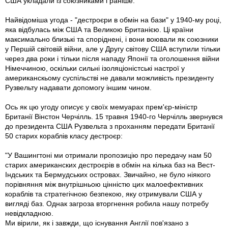
США укладали із союзниками і раніше.
Найвідоміша угода - "дестроєри в обмін на бази" у 1940-му році,
яка відбулась між США та Великою Британією. Ці країни
максимально близькі та споріднені, і вони воювали як союзники
у Першій світовій війни, але у Другу світову США вступили тільки
через два роки і тільки після нападу Японії та оголошення війни
Німеччиною, оскільки сильні ізоляціоністські настрої у
американскьому суспільстві не давали можливість президенту
Рузвельту надавати допомогу іншим чином.
Ось як цю угоду описує у своїх мемуарах прем'єр-міністр
Британії Вінстон Черчілль. 15 травня 1940-го Черчілль звернувся
до президента США Рузвельта з проханням передати Британії
50 старих кораблів класу дестроєр:
"У Вашингтоні ми отримали пропозицію про передачу нам 50
старих американских дестроєрів в обмін на кілька баз на Вест-
Індських та Бермудських островах. Звичайно, не було ніякого
порівняння між внутрішньою цінністю цих малоефективних
кораблів та стратегічною безпекою, яку отримували США у
вигляді баз. Однак загроза вторгнення робила нашу потребу
невідкладною.
Ми вірили, як і завжди, що існування Англії пов'язано з