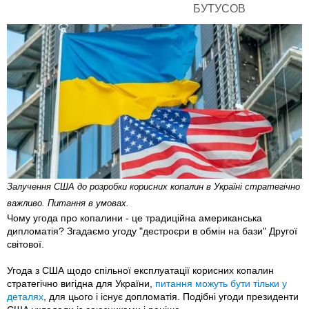
Залучення США до розробки корисних копалин в Україні стратегічно
важливо. Питання в умовах.
Чому угода про копалини - це традиційна американська
дипломатія? Згадаємо угоду "дестроєри в обмін на бази" Другої
світової.
Угода з США щодо спільної експлуатації корисних копалин
стратегічно вигідна для України,
питання можуть бути тільки у
деталях
, для цього і існує допломатія. Подібні угоди президенти