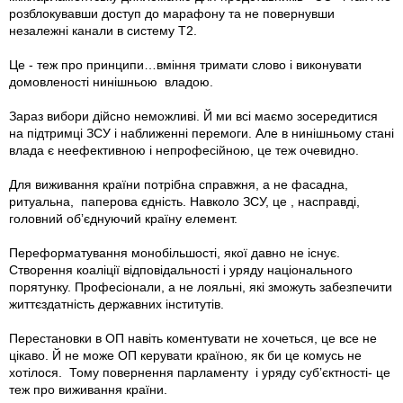
розблокувавши доступ до марафону та не повернувши
незалежні канали в систему Т2.
Це - теж про принципи…вміння тримати слово і виконувати
домовленості нинішньою владою.
Зараз вибори дійсно неможливі. Й ми всі маємо зосередитися
на підтримці ЗСУ і наближенні перемоги. Але в нинішньому стані
влада є неефективною і непрофесійною, це теж очевидно.
Для виживання країни потрібна справжня, а не фасадна,
ритуальна, паперова єдність. Навколо ЗСУ, це , насправді,
головний обʼєднуючий країну елемент.
Переформатування монобільшості, якої давно не існує.
Створення коаліції відповідальності і уряду національного
порятунку. Професіонали, а не лояльні, які зможуть забезпечити
життєздатність державних інститутів.
Перестановки в ОП навіть коментувати не хочеться, це все не
цікаво. Й не може ОП керувати країною, як би це комусь не
хотілося. Тому повернення парламенту і уряду субʼєктності- це
теж про виживання країни.