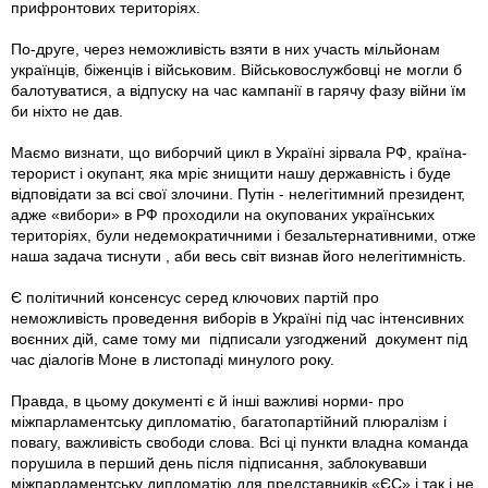
прифронтових територіях.
По-друге, через неможливість взяти в них участь мільйонам
українців, біженців і військовим. Військовослужбовці не могли б
балотуватися, а відпуску на час кампанії в гарячу фазу війни їм
би ніхто не дав.
Маємо визнати, що виборчий цикл в Україні зірвала РФ, країна-
терорист і окупант, яка мріє знищити нашу державність і буде
відповідати за всі свої злочини. Путін - нелегітимний президент,
адже «вибори» в РФ проходили на окупованих українських
територіях, були недемократичними і безальтернативними, отже
наша задача тиснути , аби весь світ визнав його нелегітимність.
Є політичний консенсус серед ключових партій про
неможливість проведення виборів в Україні під час інтенсивних
воєнних дій, саме тому ми підписали узгоджений документ під
час діалогів Моне в листопаді минулого року.
Правда, в цьому документі є й інші важливі норми- про
міжпарламентську дипломатію, багатопартійний плюралізм і
повагу, важливість свободи слова. Всі ці пункти владна команда
порушила в перший день після підписання, заблокувавши
міжпарламентську дипломатію для представників «ЄС» і так і не