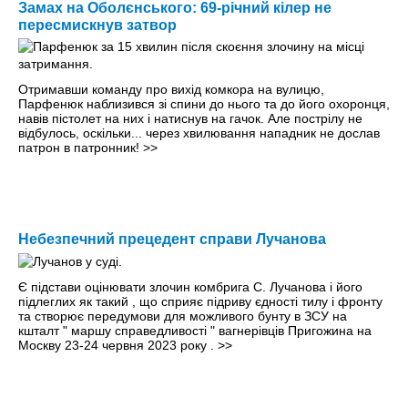
Замах на Оболєнського: 69-річний кілер не
пересмискнув затвор
Отримавши команду про вихід комкора на вулицю,
Парфенюк наблизився зі спини до нього та до його охоронця,
навів пістолет на них і натиснув на гачок. Але пострілу не
відбулось, оскільки... через хвилювання нападник не дослав
патрон в патронник!
>>
Небезпечний прецедент справи Лучанова
Є підстави оцінювати злочин комбрига С. Лучанова і його
підлеглих як такий , що сприяє підриву єдності тилу і фронту
та створює передумови для можливого бунту в ЗСУ на
кшталт " маршу справедливості " вагнерівців Пригожина на
Москву 23-24 червня 2023 року .
>>