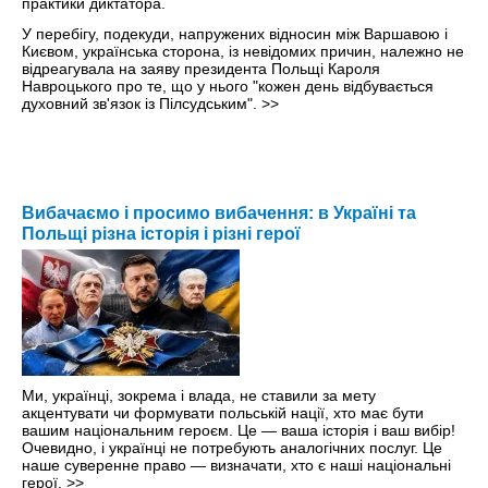
У перебігу, подекуди, напружених відносин між Варшавою і
Києвом, українська сторона, із невідомих причин, належно не
відреагувала на заяву президента Польщі Кароля
Навроцького про те, що у нього "кожен день відбувається
духовний зв'язок із Пілсудським".
>>
Вибачаємо і просимо вибачення: в Україні та
Польщі різна історія і різні герої
Ми, українці, зокрема і влада, не ставили за мету
акцентувати чи формувати польській нації, хто має бути
вашим національним героєм. Це — ваша історія і ваш вибір! ​
Очевидно, і українці не потребують аналогічних послуг. Це
наше суверенне право — визначати, хто є наші національні
герої.
>>