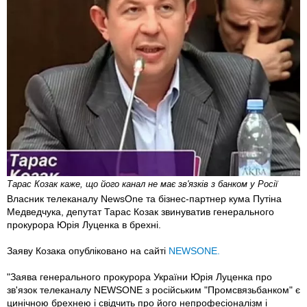
Тарас Козак каже, що його канал не має зв'язків з банком у Росії
Власник телеканалу NewsOne та бізнес-партнер кума Путіна
Медведчука, депутат Тарас Козак звинуватив генерального
прокурора Юрія Луценка в брехні.
Заяву Козака опубліковано на сайті
NEWSONE.
"Заява генерального прокурора України Юрія Луценка про
зв'язок телеканалу NEWSONE з російським "Промсвязьбанком" є
цинічною брехнею і свідчить про його непрофесіоналізм і