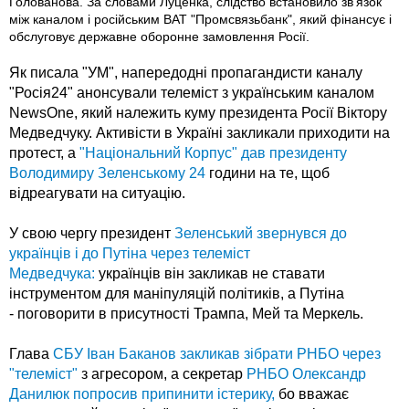
Голованова. За словами Луценка, слідство встановило зв'язок
між каналом і російським ВАТ "Промсвязьбанк", який фінансує і
обслуговує державне оборонне замовлення Росії.
Як писала "УМ",
напередодні
пропагандисти каналу
"Росія24" анонсували телеміст з українським каналом
NewsOne, який належить куму президента Росії Віктору
Медведчуку. А
ктивісти в Україні закликали приходити на
протест, а
"Національний Корпус" дав президенту
Володимиру Зеленському 24
години на те, щоб
відреагувати на ситуацію.
У свою чергу президент
Зеленський звернувся до
українців і до Путіна через телеміст
Медведчука:
українців він закликав не ставати
інструментом для маніпуляцій політиків, а Путіна
-
поговорити в присутності Трампа, Мей та Меркель.
Глава
СБУ Іван Баканов закликав зібрати РНБО через
"телеміст"
з агресором, а секретар
РНБО Олександр
Данилюк попросив припинити істерику,
бо вважає