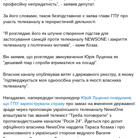
професійну непридатність", - заявив депутат.
За його словами, також безпідставною є заява глави ГПУ про
участь телеканалу в терористичній діяльності.
"Я розглядаю його як штучне створення підстав для
застосування санкцій проти телеканалу NEWSONE і закриття
телеканалу з політичних мотивів", - каже Козак.
Він заявив, що розглядає звинувачення Юрія Луценка як
"дешевий піар і спроби втриматися на посаді".
Власник каналу опублікував витяг з державного реєстру, в якому
"підтверджується моя одноосібна участь в якості власника
телеканалу".
Нагадаємо, напередодні генпрокурор
Юрій Луценко повідомив,
що ГПУ зареєструвала справу
про замах на вчинення державної
зради через пропозицію українського телеканалу NewsOne
влаштувати так званий телеміст "Треба поговорити" з
пропагандистським каналом "Росія 24". Йдеться про допит
офіційного власника NewsOne нардепа Тараса Козака і про
анонсованого з української сторони ведучого Василя