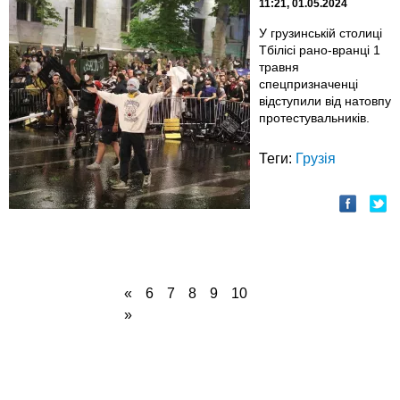
11:21, 01.05.2024
У грузинській столиці
Тбілісі рано-вранці 1
травня
спецпризначенці
відступили від натовпу
протестувальників.
Теги:
Грузія
«
6
7
8
9
10
»