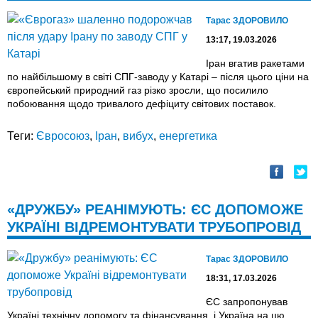
Тарас ЗДОРОВИЛО
13:17, 19.03.2026
Іран вгатив ракетами
по найбільшому в світі СПГ-заводу у Катарі – після цього ціни на
європейський природний газ різко зросли, що посилило
побоювання щодо тривалого дефіциту світових поставок.
Теги:
Євросоюз
,
Іран
,
вибух
,
енергетика
«ДРУЖБУ» РЕАНІМУЮТЬ: ЄС ДОПОМОЖЕ
УКРАЇНІ ВІДРЕМОНТУВАТИ ТРУБОПРОВІД
Тарас ЗДОРОВИЛО
18:31, 17.03.2026
ЄС запропонував
Україні технічну допомогу та фінансування, і Україна на цю