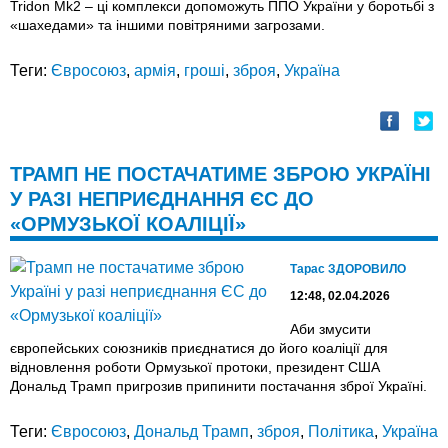
Tridon Mk2 – ці комплекси допоможуть ППО України у боротьбі з
«шахедами» та іншими повітряними загрозами.
Теги:
Євросоюз
,
армія
,
гроші
,
зброя
,
Україна
ТРАМП НЕ ПОСТАЧАТИМЕ ЗБРОЮ УКРАЇНІ
У РАЗІ НЕПРИЄДНАННЯ ЄС ДО
«ОРМУЗЬКОЇ КОАЛІЦІЇ»
Тарас ЗДОРОВИЛО
12:48, 02.04.2026
Аби змусити
європейських союзників приєднатися до його коаліції для
відновлення роботи Ормузької протоки, президент США
Дональд Трамп пригрозив припинити постачання зброї Україні.
Теги:
Євросоюз
,
Дональд Трамп
,
зброя
,
Політика
,
Україна