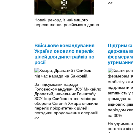
>>
Новий рекорд із найвищого
перехоплення російського дрона
встановили українські захисники.
>>
Військове командування
Підтримка
України оновило перелік
держава в
цілей для дипстрайків по
фермерам 
росії
утримання 
За підсумками наради
Головнокомандувач ЗСУ Михайло
Драпатий, начальник Генштабу
ЗСУ Ігор Скибюк та тво міністра
оборони Євгеній Хмара оновили
перелік пріоритетних цілей і
погодили продовження операцій.
>>
На утриманн
поголів'я кіз