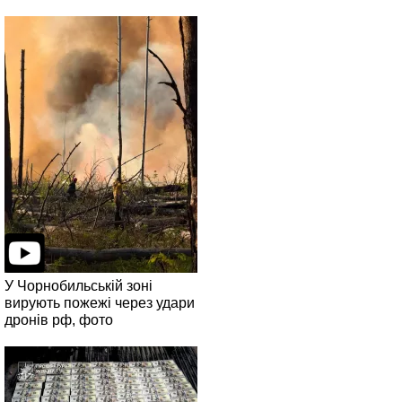
У Чорнобильській зоні
вирують пожежі через удари
дронів рф, фото