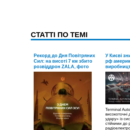
CТАТТІ ПО ТЕМІ
Рекорд до Дня Повітряних
У Києві з
Сил: на висоті 7 км збито
рф америк
розвіддрон ZALA, фото
виробницт
Terminal Au
високоточні 
удару» із с
стійкими до 
радіоелектр