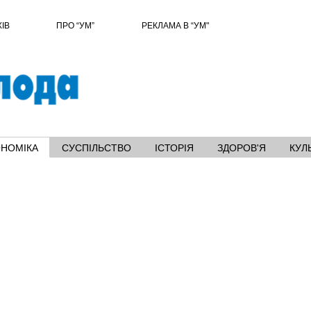
ХІВ
ПРО “УМ”
РЕКЛАМА В “УМ"
ОНОМІКА
СУСПІЛЬСТВО
ІСТОРІЯ
ЗДОРОВ'Я
КУЛ