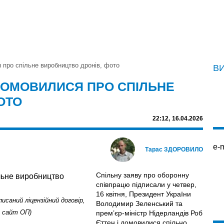
 про спільне виробництво дронів, фото
В
 ДОМОВИЛИСЯ ПРО СПІЛЬНЕ
ОТО
22:12,
16.04.2026
e-m
Тарас ЗДОРОВИЛО
Спільну заяву про оборонну
співпрацю підписали у четвер,
16 квітня, Президент України
исаний ліцензійний договір,
Володимир Зеленський та
: сайт ОП)
прем’єр-міністр Нідерландів Роб
Єттен і домовилися спільно