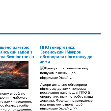
нищено ракетою
ППО і енергетика:
анський завод з
Зеленський і Макрон
ва безпілотників
обговорили підготовку до
зими
Лідери детально обговорили
підготовку до зими, зокрема
постачання пакетів для ППО й
tonomy виробляє
енергетики, яких потребує наша
дрони «глибокого
держава. Франція працюватиме
истемами наведення,
над пошуком рішень, щоб
російських засобів
підтримати Україну.
>>
онного придушення.