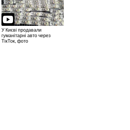
У Києві продавали
гуманітарні авто через
ТікТок, фото