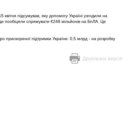
 квітня підсумував, яку допомогу Україні узгодили на
ди пообіцяли спрямувати €248 мільйонів на БпЛА. Це
о прискореної підтримки України: 0,5 млрд - на розробку
Друкована версія