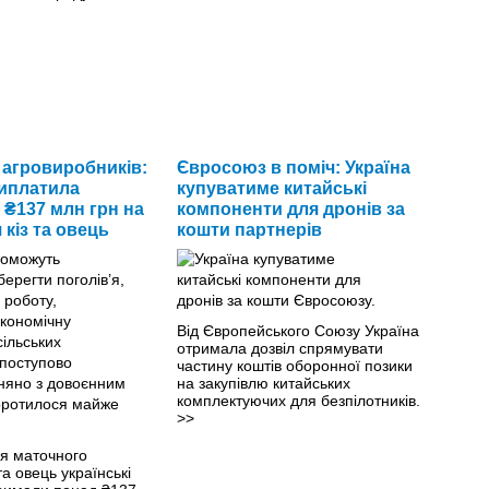
 агровиробників:
Євросоюз в поміч: Україна
иплатила
купуватиме китайські
₴137 млн грн на
компоненти для дронів за
кіз та овець
кошти партнерів
Від Європейського Союзу Україна
отримала дозвіл спрямувати
частину коштів оборонної позики
на закупівлю китайських
комплектуючих для безпілотників.
>>
я маточного
 та овець українські