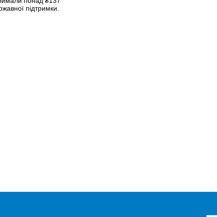
римали понад ₴137
ржавної підтримки.