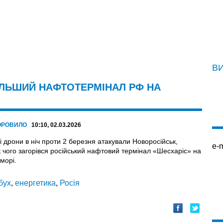
В
ІЛЬШИЙ НАФТОТЕРМІНАЛ РФ НА
ОРОВИЛО
10:10, 02.03.2026
і дрони в ніч проти 2 березня атакували Новоросійськ,
e-m
к чого загорівся російський нафтовий термінал «Шесхаріс» на
морі.
бух
,
енергетика
,
Росія