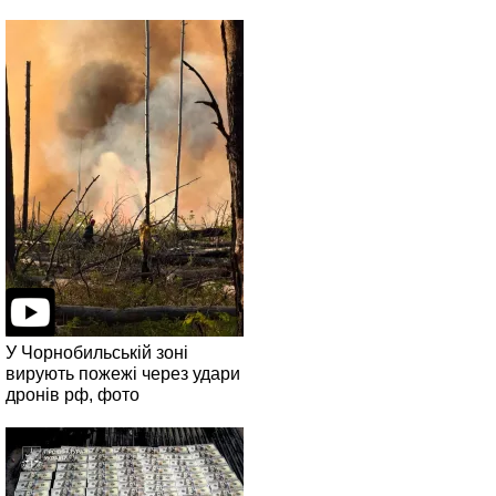
У Чорнобильській зоні
вирують пожежі через удари
дронів рф, фото