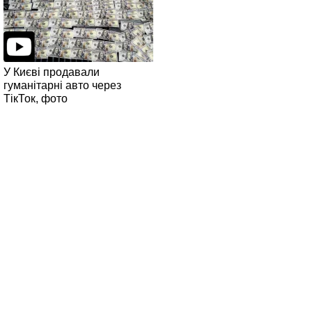
У Києві продавали
гуманітарні авто через
ТікТок, фото