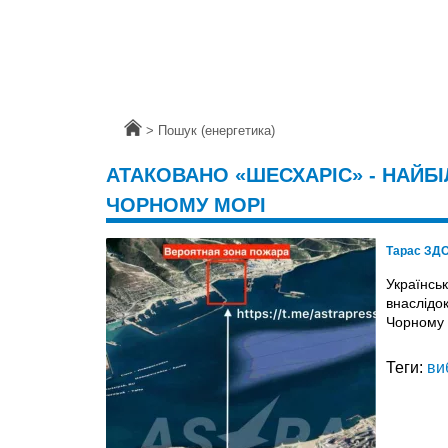
Головна
>
Пошук (енергетика)
АТАКОВАНО «ШЕСХАРІС» - НАЙБ
ЧОРНОМУ МОРІ
Тарас ЗД
Українськ
внаслідо
Чорному 
Теги:
ви