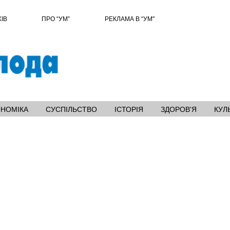
ХІВ
ПРО “УМ”
РЕКЛАМА В “УМ"
ОНОМІКА
СУСПІЛЬСТВО
ІСТОРІЯ
ЗДОРОВ'Я
КУЛ