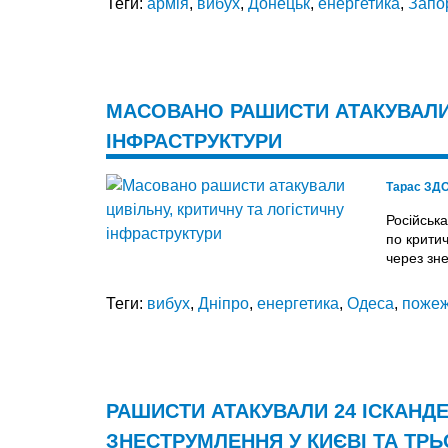
Теги:
армія
,
вибух
,
Донецьк
,
енергетика
,
Запо
МАСОВАНО РАШИСТИ АТАКУВАЛИ 
ІНФРАСТРУКТУРИ
Тарас ЗД
Російськ
по критич
через зн
Теги:
вибух
,
Дніпро
,
енергетика
,
Одеса
,
поже
РАШИСТИ АТАКУВАЛИ 24 ІСКАНДЕ
ЗНЕСТРУМЛЕННЯ У КИЄВІ ТА ТР