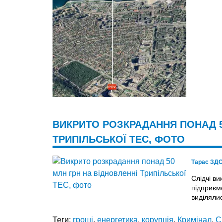
ВИКРИТО РОЗКРАДАННЯ ПОНАД 5
ТРИПІЛЬСЬКОЇ ТЕС, ФОТО
Тарас ЗД
Слідчі в
підприєм
виділяли
Теги:
гроші
,
енергетика
,
корупція
,
Кримінал
,
С