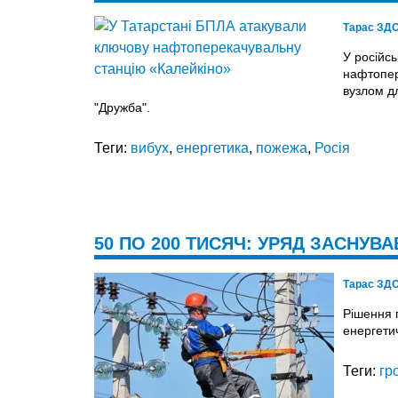
Тарас ЗД
У російсь
нафтопер
вузлом д
"Дружба".
Теги:
вибух
,
енергетика
,
пожежа
,
Росія
50 ПО 200 ТИСЯЧ: УРЯД ЗАСНУВ
Тарас ЗД
Рішення 
енергетич
Теги:
гр