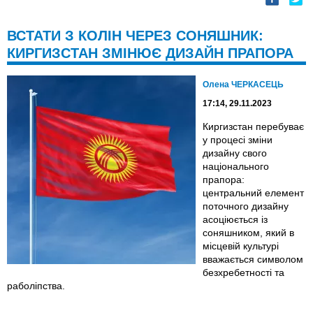
ВСТАТИ З КОЛІН ЧЕРЕЗ СОНЯШНИК:
КИРГИЗСТАН ЗМІНЮЄ ДИЗАЙН ПРАПОРА
Олена ЧЕРКАСЕЦЬ
17:14, 29.11.2023
Киргизстан перебуває
у процесі зміни
дизайну свого
національного
прапора:
центральний елемент
поточного дизайну
асоціюється із
соняшником, який в
місцевій культурі
вважається символом
безхребетності та
раболіпства.