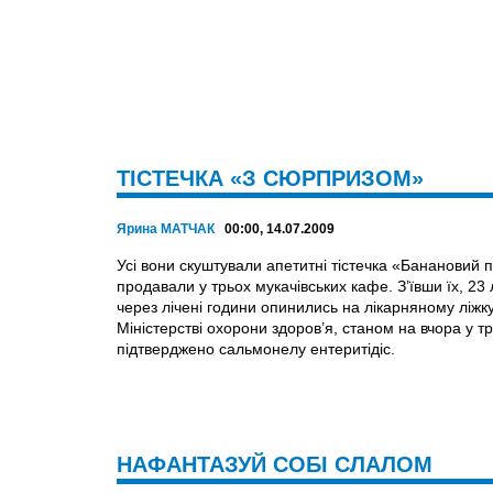
ТІСТЕЧКА «З СЮРПРИЗОМ»
Ярина МАТЧАК
00:00, 14.07.2009
Усі вони скуштували апетитні тістечка «Банановий 
продавали у трьох мукачівських кафе. З’ївши їх, 23 
через лічені години опинились на лікарняному ліж
Міністерстві охорони здоров’я, станом на вчора у тр
підтверджено сальмонелу ентеритідіс.
НАФАНТАЗУЙ СОБІ СЛАЛОМ