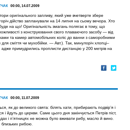
ТЧАК
00:00, 14.07.2009
тори оригінального запливу, який уже вчетверте збере
горіч дійство запланували на 14 липня на сьому вечора. Хто
уде на що! Оригінальність змагань полягає в тому, що
ожливості з конструювання свого плаваючого засобу — від
мками та камер автомобільних коліс до ванни з саморобними
для сміття чи мухобійки. — Авт.). Так, минулоріч хлопці–
, адже примудрились проплисти дистанцію у 200 метрів на
ТЧАК
00:00, 11.07.2009
ся, як до великого свята: білять хати, прибирають подвір’я і
 і йдуть до церкви. Саме цього дня закінчується Петрів піст,
дах і п’ятницях не можна було вживати рибу, масло й вино.
и близьких рибою.