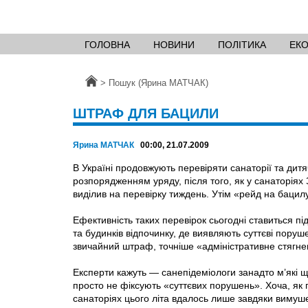
ГОЛОВНА
НОВИНИ
ПОЛІТИКА
ЕК
Головна
>
Пошук (Ярина МАТЧАК)
ШТРАФ ДЛЯ БАЦИЛИ
Ярина МАТЧАК
00:00, 21.07.2009
В Україні продовжують перевіряти санаторії та дитя
розпорядженням уряду, після того, як у санаторіях
виділив на перевірку тиждень. Утім «рейд на бацил
Ефективність таких перевірок сьогодні ставиться п
та будинків відпочинку, де виявляють суттєві поруше
звичайний штраф, точніше «адміністративне стягне
Експерти кажуть — санепідеміологи занадто м’які 
просто не фіксують «суттєвих порушень». Хоча, як 
санаторіях цього літа вдалось лише завдяки вимуше