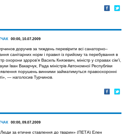
ТЧАК
00:00, 10.07.2009
рчинов доручив за тиждень перевірити всі санаторно–
ання санітарних норм і правил із прийому та перебування в
тр охорони здоров’я Василь Князевич, міністр у справах сім’ї,
науки Іван Вакарчук, Рада міністрів Автономної Республіки
і виявлення порушень винними займатимуться правоохоронні
сті», — наголосив Турчинов.
ТЧАК
00:00, 09.07.2009
ї «Люди за етичне ставлення до тварин» (ПЕТА) Елен