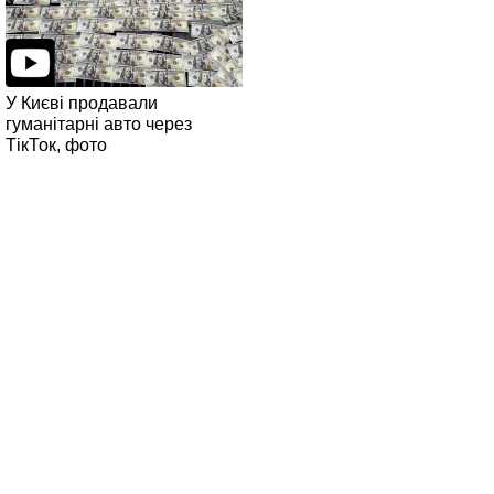
У Києві продавали
гуманітарні авто через
ТікТок, фото