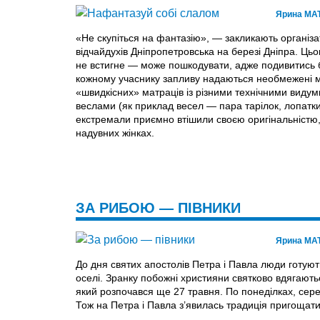
Ярина МА
«Не скупіться на фантазію», — закликають організа
відчайдухів Дніпропетровська на березі Дніпра. Цьо
не встигне — може пошкодувати, адже подивитись б
кожному учаснику запливу надаються необмежені м
«швидкісних» матраців із різними технічними виду
веслами (як приклад весел — пара тарілок, лопатки 
екстремали приємно втішили своєю оригінальністю
надувних жінках.
ЗА РИБОЮ — ПІВНИКИ
Ярина МА
До дня святих апостолів Петра і Павла люди готують
оселі. Зранку побожні християни святково вдягаються
який розпочався ще 27 травня. По понеділках, сере
Тож на Петра і Павла з’явилась традиція пригощат