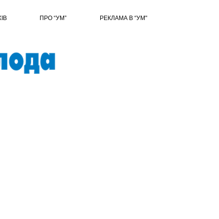
ХІВ
ПРО “УМ”
РЕКЛАМА В “УМ"