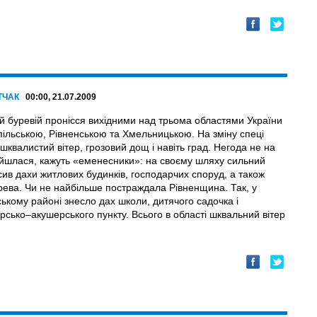
ТЧАК
00:00, 21.07.2009
й буревій пронісся вихідними над трьома областями України
ільською, Рівненською та Хмельницькою. На зміну спеці
квалистий вітер, грозовий дощ і навіть град. Негода не на
ійшлася, кажуть «еменесники»: на своєму шляху сильний
сив дахи житлових будинків, господарчих споруд, а також
рева. Чи не найбільше постраждала Рівненщина. Так, у
ькому районі знесло дах школи, дитячого садочка і
сько–акушерського пункту. Всього в області шквальний вітер