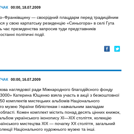
ТЧАК
00:00, 18.07.2009
ано–Франківщину — своєрідний плацдарм перед традиційним
я у свою карпатську резиденцію «Синьогора» в селі Гута
сь час президенства запросив туди представників
станні політичні події.
ТЧАК
00:00, 16.07.2009
лова наглядової ради Міжнародного благодійсного фонду
 3000» Катерина Ющенко взяла участь в акції з безкоштовної
 50 комплектів мистецьких альбомів Національного
го музею України бібліотекам і навчальним закладам
 області. Кожен комплект містить понад десять цінних книжок,
альбом українського іконопису XI—XIX століття, колекцію
раїнського мистецтва XIX — початку XX cтоліття, загальний
олекції Національного художнього музею та інші.