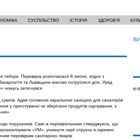
ОНОМІКА
СУСПІЛЬСТВО
ІСТОРІЯ
ЗДОРОВ'Я
КУЛ
В
чі табори. Перевірка розпочалася 8 липня, згідно з
 Закарпаття та Львівщини масово потруїлися діти. Уряд
у» чомусь затягнувся.
e-m
ід сумнів. Адже головною каральною санкцією для санаторіїв
ння у приготуванні чи зберіганні продуктів харчування, є
ння».
щодо порушників. Самі ж перевіряльники стверджують, що
проаналізувала «УМ», уникнути серії отруєнь в окремих
ним перевіркам санітарних лікарів.