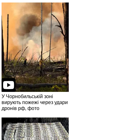
У Чорнобильській зоні
вирують пожежі через удари
дронів рф, фото