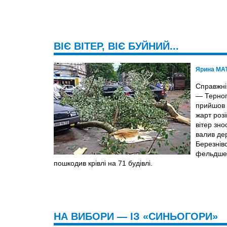
ВІЄ ВІТЕР, ВІЄ БУЙНИЙ...
Ярина МА
Справжні
— Терноп
прийшов ш
жарт роз
вітер зно
валив де
Березнівс
фельдшер
пошкодив крівлі на 71 будівлі.
НА ВИБОРИ — ІЗ «СИНЬОГОРИ»