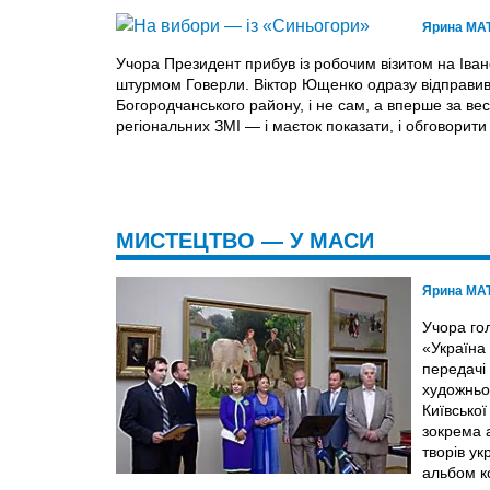
Ярина МА
Учора Президент прибув із робочим візитом на Ів
штурмом Говерли. Віктор Ющенко одразу відправивс
Богородчанського району, і не сам, а вперше за ве
регіональних ЗМІ — і маєток показати, і обговорити о
МИСТЕЦТВО — У МАСИ
Ярина МА
Учора го
«Україна
передачі
художньо
Київської
зокрема 
творів ук
альбом к