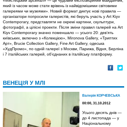
«Мистецький арсенал» — це чудовий експозиційний майданчик,
який із часом може стати врівень із найвідомішими світовими
галереями чи музеями». Новий формат диктує нові правила —
організатори попросили галеристів, які беруть участь у Art Kiyv
Contemporary, представляти не окремі картини, скульптури,
фотографії, а цілісні проекти. Після зміни правил галерей на Art
Kiyv Contemporary значно поменшало — усього 20: дев’ять
київських, включно з «Колекцією», Mironova Gallery, «Триптих
Арт», Brucie Collection Gallery, Fine Art Gallery, одеська
«ХудПромо», по одній галереї з Москви, Парижа, Відня, Берліна
і 7 італійських галерей, об’єднаних в італійську платформу.
ВЕНЕЦІЯ У МЛІ
Валерія КОРЧЕВСЬКА
00:00, 31.10.2012
Усього десять днів —
до 4 листопада — у
Національному