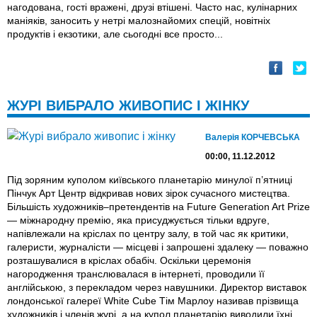
нагодована, гості вражені, друзі втішені. Часто нас, кулінарних
маніяків, заносить у нетрі малознайомих спецій, новітніх
продуктів і екзотики, але сьогодні все просто...
ЖУРІ ВИБРАЛО ЖИВОПИС І ЖІНКУ
Валерія КОРЧЕВСЬКА
00:00, 11.12.2012
Під зоряним куполом київського планетарію минулої п’ятниці
Пінчук Арт Центр відкривав нових зірок сучасного мистецтва.
Більшість художників–претендентів на Future Generation Art Prize
— міжнародну премію, яка присуджується тільки вдруге,
напівлежали на кріслах по центру залу, в той час як критики,
галеристи, журналісти — місцеві і запрошені здалеку — поважно
розташувалися в кріслах обабіч. Оскільки церемонія
нагородження транслювалася в інтернеті, проводили її
англійською, з перекладом через навушники. Директор виставок
лондонської галереї White Cube Тім Марлоу називав прізвища
художників і членів журі, а на купол планетарію виводили їхнi