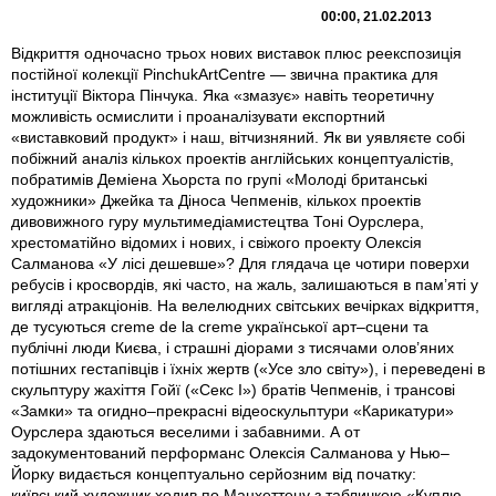
00:00, 21.02.2013
Відкриття одночасно трьох нових виставок плюс реекспозиція
постійної колекції PinchukArtCentre — звична практика для
інституції Віктора Пінчука. Яка «змазує» навіть теоретичну
можливість осмислити і проаналізувати експортний
«виставковий продукт» і наш, вітчизняний. Як ви уявляєте собі
побіжний аналіз кількох проектів англійських концептуалістів,
побратимів Деміена Хьорста по групі «Молоді британські
художники» Джейка та Діноса Чепменів, кількох проектів
дивовижного гуру мультимедіамистецтва Тоні Оурслера,
хрестоматійно відомих і нових, і свіжого проекту Олексія
Салманова «У лісі дешевше»? Для глядача це чотири поверхи
ребусів і кросвордів, які часто, на жаль, залишаються в пам’яті у
вигляді атракціонів. На велелюдних світських вечірках відкриття,
де тусуються creme de la creme української арт–сцени та
публічні люди Києва, і страшні діорами з тисячами олов’яних
потішних гестапівців і їхніх жертв («Усе зло світу»), і переведені в
скульптуру жахіття Гойї («Секс І») братів Чепменів, і трансові
«Замки» та огидно–прекрасні відеоскульптури «Карикатури»
Оурслера здаються веселими і забавними. А от
задокументований перформанс Олексія Салманова у Нью–
Йорку видається концептуально серйозним від початку:
київський художник ходив по Манхеттену з табличкою «Куплю