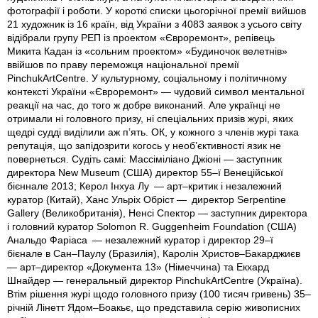
фотографії і роботи. У короткі списки цьогорічної премії вийшов
21 художник із 16 країн, від України з 4083 заявок з усього світу
відібрали групу РЕП із проектом «Євроремонт», репівець
Микита Кадан iз «сольним проектом» «Будиночок велетнів»
ввійшов по праву переможця національної премії
PinchukArtCentre. У культурному, соціальному і політичному
контексті України «Євроремонт» — чудовий символ ментальної
реакції на час, до того ж добре виконаний. Але українці не
отримали ні головного призу, ні спеціальних призів журі, яких
щедрі судді виділили аж п’ять. ОК, у кожного з членів журі така
репутація, що запідозрити когось у необ’єктивності язик не
повернеться. Судіть самі: Массіміліано Джіоні — заступник
директора New Museum (США) директор 55–ї Венеційської
бієннале 2013; Керол Інхуа Лу — арт–критик і незалежний
куратор (Китай), Ханс Ульріх Обріст — директор Serpentine
Gallery (Великобританія), Ненсі Спектор — заступник директора
і головний куратор Solomon R. Guggenheim Foundation (США)
Анальдо Фаріаса — незалежний куратор і директор 29–ї
бієнале в Сан–Паулу (Бразилія), Каролін Христов–Бакарджиєв
— арт–директор «Документа 13» (Німеччина) та Екхард
Шнайдер — генеральный директор PinchukArtCentre (Україна).
Втім рішення журі щодо головного призу (100 тисяч гривень) 35–
річній Лінетт Ядом–Боакьє, що представила серію живописних