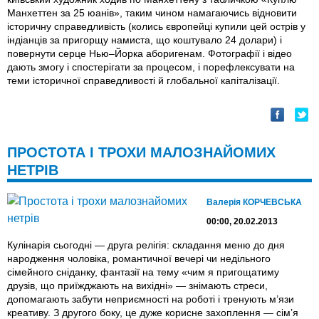
Манхеттен за 25 юанів», таким чином намагаючись відновити
історичну справедливість (колись європейці купили цей острів у
індіанців за пригорщу намиста, що коштувало 24 долари) і
повернути серце Нью–Йорка аборигенам. Фотографії і відео
дають змогу і спостерігати за процесом, і порефлексувати на
теми історичної справедливості й глобальної капіталізації.
ПРОСТОТА І ТРОХИ МАЛОЗНАЙОМИХ
НЕТРІВ
Валерія КОРЧЕВСЬКА
00:00, 20.02.2013
Кулінарія сьогодні — друга релігія: складання меню до дня
народження чоловіка, романтичної вечері чи недільного
сімейного сніданку, фантазії на тему «чим я пригощатиму
друзів, що приїжджають на вихідні» — знімають стреси,
допомагають забути неприємності на роботі і тренують м’язи
креативу. З другого боку, це дуже корисне захоплення — сім’я