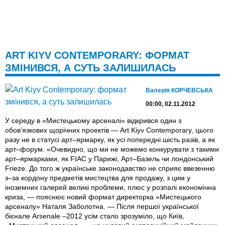
ART KIYV CONTEMPORARY: ФОРМАТ
ЗМІНИВСЯ, А СУТЬ ЗАЛИШИЛАСЬ
Валерія КОРЧЕВСЬКА
00:00, 02.11.2012
У середу в «Мистецькому арсеналі» відкрився один з
обов’язкових щорічних проектів — Art Kiyv Contemporary, цього
разу не в статусі арт–ярмарку, як усі попередні шість разів, а як
арт–форум. «Очевидно, що ми не можемо конкурувати з такими
арт–ярмарками, як FIAC у Парижі, Арт–Базель чи лондонський
Frieze. До того ж українське законодавство не сприяє ввезенню
з–за кордону предметів мистецтва для продажу, з цим у
іноземних галерей великі проблеми, плюс у розпалі економічна
криза, — пояснює новий формат директорка «Мистецького
арсеналу» Наталя Заболотна. — Після першої української
бієнале Arsenale –2012 усім стало зрозуміло, що Київ,