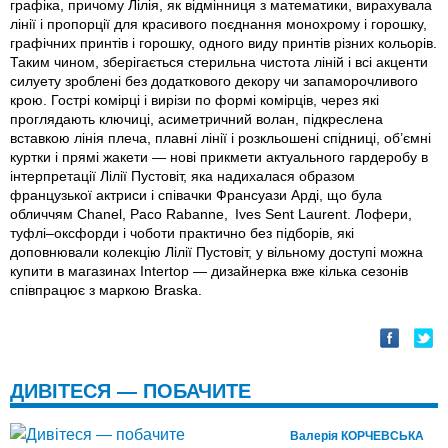
графіка, причому Лілія, як відмінниця з математики, вирахувала
лінії і пропорції для красивого поєднання монохрому і горошку,
графічних принтів і горошку, одного виду принтів різних кольорів.
Таким чином, зберігається стерильна чистота ліній і всі акценти
силуету зроблені без додаткового декору чи запаморочливого
крою. Гострі комірці і вирізи по формі комірців, через які
проглядають ключиці, асиметричний волан, підкреслена
вставкою лінія плеча, плавні лінії і розкльошені спідниці, об’ємні
куртки і прямі жакети — нові прикмети актуального гардеробу в
інтерпретації Лілії Пустовіт, яка надихалася образом
французької актриси і співачки Франсуази Арді, що була
обличчям Chanel, Paco Rabanne, Ives Sent Laurent. Лофери,
туфлі–оксфорди і чоботи практично без пiдборiв, які
доповнювали колекцію Лілії Пустовіт, у вільному доступі можна
купити в магазинах Intertop — дизайнерка вже кілька сезонів
співпрацює з маркою Braska.
ДИВІТЕСЯ — ПОБАЧИТЕ
Валерія КОРЧЕВСЬКА