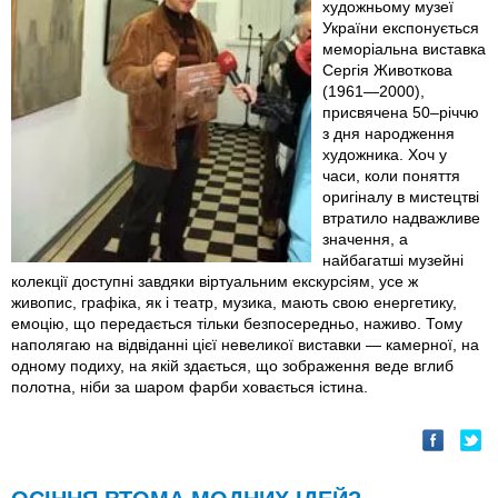
художньому музеї
України експонується
меморіальна виставка
Сергія Животкова
(1961—2000),
присвячена 50–річчю
з дня народження
художника. Хоч у
часи, коли поняття
оригіналу в мистецтві
втратило надважливе
значення, а
найбагатші музейні
колекції доступні завдяки віртуальним екскурсіям, усе ж
живопис, графіка, як і театр, музика, мають свою енергетику,
емоцію, що передається тільки безпосередньо, наживо. Тому
наполягаю на відвіданні цієї невеликої виставки — камерної, на
одному подиху, на якій здається, що зображення веде вглиб
полотна, ніби за шаром фарби ховається істина.