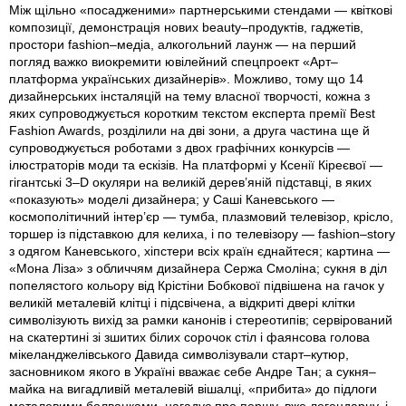
Між щільно «посадженими» партнерськими стендами — квіткові
композиції, демонстрація нових beаuty–продуктів, гаджетів,
простори fashion–медіа, алкогольний лаунж — на перший
погляд важко виокремити ювілейний спецпроект «Арт–
платформа українських дизайнерів». Можливо, тому що 14
дизайнерських інсталяцій на тему власної творчості, кожна з
яких супроводжується коротким текстом експерта премії Best
Fashion Awards, розділили на дві зони, а друга частина ще й
супроводжується роботами з двох графічних конкурсів —
ілюстраторів моди та ескізів. На платформі у Ксенії Кіреєвої —
гігантські 3–D окуляри на великій дерев’яній підставці, в яких
«показують» моделі дизайнера; у Саші Каневського —
космополітичний інтер’єр — тумба, плазмовий телевізор, крісло,
торшер із підставкою для келиха, і по телевізору — fashion–story
з одягом Каневського, хіпстери всіх країн єднайтеся; картина —
«Мона Ліза» з обличчям дизайнера Сержа Смоліна; сукня в діл
попелястого кольору від Крістіни Бобкової підвішена на гачок у
великій металевій клітці і підсвічена, а відкриті двері клітки
символізують вихід за рамки канонів і стереотипів; сервірований
на скатертині зі зшитих білих сорочок стіл і фаянсова голова
мікеланджелівського Давида символізували старт–кутюр,
засновником якого в Україні вважає себе Андре Тан; а сукня–
майка на вигадливій металевій вішалці, «прибита» до підлоги