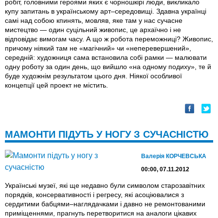
робіт, головними героями яких є чорношкірі люди, викликало
купу запитань в українському арт–середовищі. Здавна українці
самі над собою кпинять, мовляв, яке там у нас сучасне
мистецтво — один суцільний живопис, це архаїчно і не
відповідає вимогам часу. А що ж робота переможниці? Живопис,
причому ніякий там не «магічний» чи «неперевершений»,
середній: художниця сама встановила собі рамки — малювати
одну роботу за один день, що вийшло «на одному подиху», те й
буде художнім результатом цього дня. Ніякої особливої
концепції цей проект не містить.
МАМОНТИ ПІДУТЬ У НОГУ З СУЧАСНІСТЮ
Валерія КОРЧЕВСЬКА
00:00, 07.11.2012
Українські музеї, які ще недавно були символом старозавітних
порядків, консервативності і регресу, які асоціювалися з
сердитими бабцями–наглядачками і давно не ремонтованими
приміщеннями, прагнуть перетворитися на аналоги цікавих