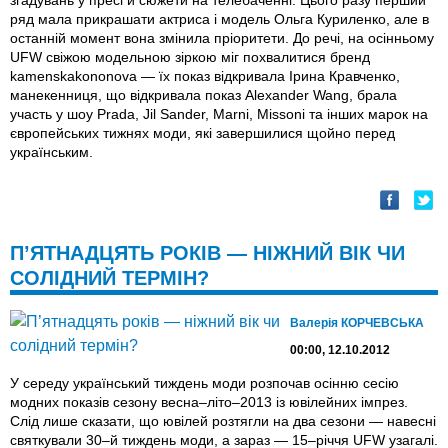
згадувань у пресі й сюжети на телебаченні. Цього разу перший
ряд мала прикрашати актриса і модель Ольга Куриленко, але в
останній момент вона змінила пріоритети. До речі, на осінньому
UFW свіжою модельною зіркою міг похвалитися бренд
kamenskakononova — їх показ відкривала Ірина Кравченко,
манекенниця, що відкривала показ Alexander Wang, брала
участь у шоу Prada, Jil Sander, Marni, Missoni та інших марок на
європейських тижнях моди, які завершилися щойно перед
українським.
П’ЯТНАДЦЯТЬ РОКIВ — НIЖНИЙ ВIК ЧИ
СОЛIДНИЙ ТЕРМIН?
Валерія КОРЧЕВСЬКА
00:00, 12.10.2012
У середу український тиждень моди розпочав осінню сесію
модних показів сезону весна–літо–2013 із ювілейних імпрез.
Слід лише сказати, що ювілей розтягли на два сезони — навесні
святкували 30–й тиждень моди, а зараз — 15–річчя UFW узагалі.