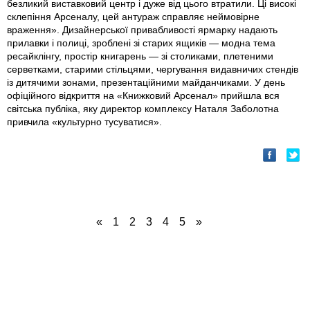
безликий виставковий центр і дуже від цього втратили. Ці високі
склепіння Арсеналу, цей антураж справляє неймовірне
враження». Дизайнерської привабливості ярмарку надають
прилавки і полицi, зроблені зі старих ящиків — модна тема
ресайклінгу, простір книгарень — зi столиками, плетеними
серветками, старими стільцями, чергування видавничих стендів
із дитячими зонами, презентаційними майданчиками. У день
офіційного відкриття на «Книжковий Арсенал» прийшла вся
світська публіка, яку директор комплексу Наталя Заболотна
привчила «культурно тусуватися».
«
1
2
3
4
5
»