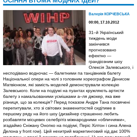
ОСІННЯ ВТОМА МОДНИХ ІДЕЙ?
Валерія КОРЧЕВСЬКА
00:00, 17.10.2012
31–й Український
тиждень моди
закінчився
прогнозовано
ефектно —
грандіозним шоу
Олексія Залевського, і
несподівано водночас — балетними па танцівників балету
Національної опери на чолі з головним хореографом Денисом
Матвієнком, які замість моделей демонстрували колекцію
Залевського. Коли на подіумі на пуантах кружляють артисти
балету з намальованими усмішками а–ля джокер, яка вже
різниця, що за колекція? Перед показом Андре Тана посвячені
перепитували, хто зі світових знаменитостей сидітиме в
першому ряду на його шоу (дизайнер страшенно любить
розбавляти місцевих селебрітіз міжнародними «обличчями»,
згадаймо Сніжану Онопко на подіумі, Періс Хілтон і сина Алена
Делона у front row). Цей нехитрий маркетинговий хід дає 100%