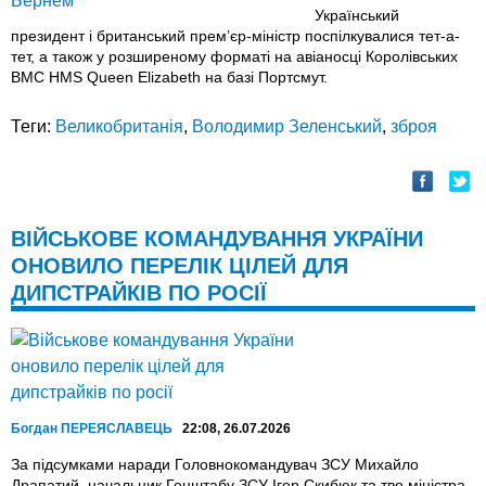
Український
президент і британський прем’єр-міністр поспілкувалися тет-а-
тет, а також у розширеному форматі на авіаносці Королівських
ВМС HMS Queen Elizabeth на базі Портсмут.
Теги:
Великобританія
,
Володимир Зеленський
,
зброя
ВІЙСЬКОВЕ КОМАНДУВАННЯ УКРАЇНИ
ОНОВИЛО ПЕРЕЛІК ЦІЛЕЙ ДЛЯ
ДИПСТРАЙКІВ ПО РОСІЇ
Богдан ПЕРЕЯСЛАВЕЦЬ
22:08, 26.07.2026
За підсумками наради Головнокомандувач ЗСУ Михайло
Драпатий, начальник Генштабу ЗСУ Ігор Скибюк та тво міністра