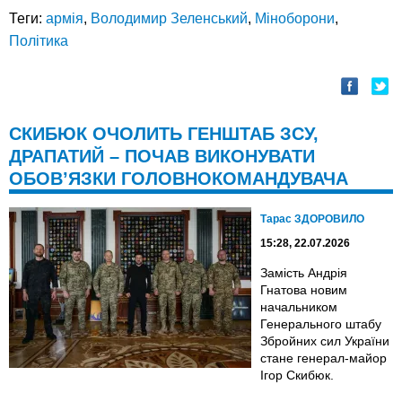
Теги:
армія
,
Володимир Зеленський
,
Міноборони
,
Політика
СКИБЮК ОЧОЛИТЬ ГЕНШТАБ ЗСУ,
ДРАПАТИЙ – ПОЧАВ ВИКОНУВАТИ
ОБОВ’ЯЗКИ ГОЛОВНОКОМАНДУВАЧА
Тарас ЗДОРОВИЛО
15:28, 22.07.2026
Замість Андрія
Гнатова новим
начальником
Генерального штабу
Збройних сил України
стане генерал-майор
Ігор Скибюк.