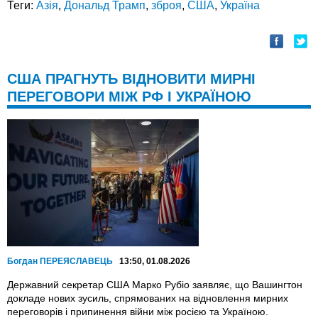
Теги:
Азія
,
Дональд Трамп
,
зброя
,
США
,
Україна
США ПРАГНУТЬ ВІДНОВИТИ МИРНІ
ПЕРЕГОВОРИ МІЖ РФ І УКРАЇНОЮ
Богдан ПЕРЕЯСЛАВЕЦЬ
13:50, 01.08.2026
Державний секретар США Марко Рубіо заявляє, що Вашингтон
докладе нових зусиль, спрямованих на відновлення мирних
переговорів і припинення війни між росією та Україною.