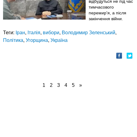
відбудуться не під час
тимчасового
перемир'я, а після
закінчення війни.
Теги:
Іран
,
Італія
,
вибори
,
Володимир Зеленський
,
Політика
,
Угорщина
,
Україна
1
2
3
4
5
»