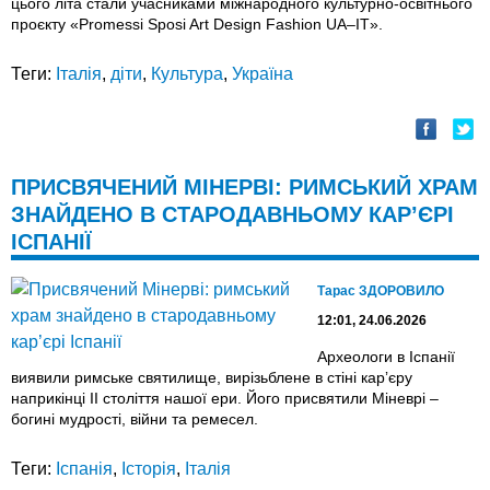
цього літа стали учасниками міжнародного культурно-освітнього
проєкту «Promessi Sposi Art Design Fashion UA–IT».
Теги:
Італія
,
діти
,
Культура
,
Україна
ПРИСВЯЧЕНИЙ МІНЕРВІ: РИМСЬКИЙ ХРАМ
ЗНАЙДЕНО В СТАРОДАВНЬОМУ КАР’ЄРІ
ІСПАНІЇ
Тарас ЗДОРОВИЛО
12:01, 24.06.2026
Археологи в Іспанії
виявили римське святилище, вирізьблене в стіні карʼєру
наприкінці II століття нашої ери. Його присвятили Міневрі –
богині мудрості, війни та ремесел.
Теги:
Іспанія
,
Історія
,
Італія