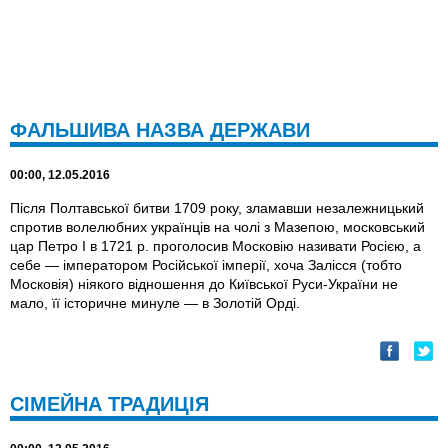
ФАЛЬШИВА НАЗВА ДЕРЖАВИ
00:00, 12.05.2016
Після Полтавської битви 1709 року, зламавши незалежницький
спротив волелюбних українців на чолі з Мазепою, московський
цар Петро І в 1721 р. проголосив Московію називати Росією, а
себе — імператором Російської імперії, хоча Залісся (тобто
Московія) ніякого відношення до Київської Руси-України не
мало, її історичне минуле — в Золотій Орді.
СІМЕЙНА ТРАДИЦІЯ