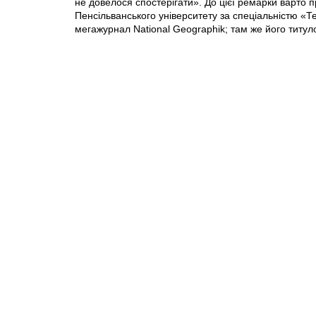
не довелося спостерігати». До цієї ремарки варто 
Пенсільванського університету за спеціальністю «Т
мегажурнал National Geographik; там же його тит