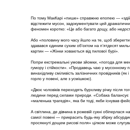
По тому МакКарі «пише» справжню епопею — «здій
відстежити мусон, задокументувати цей драматичний
феномен коротко: «Це або багато дощу, або недос
Або «половину мого часу йшло на те, щоб зберегти о
здавався єдиним сухим об’єктом на п’ятдесят миль»
картин — «Жінки ховаються від пилової бурі».
Попри екстремальні умови зйомки, «погода для мен
гумору і стійкости». «Продавець чаю у мусонному
винахідливу сміливість залізничних провідників (
горло у повені, але з усмішкою).
«Двоє чоловіків переходять бурхливу річку після то
людини перед силами природи. «Собака балансує н
«маленька трагедія», яка би тоді, якби існував фей
А світлина, де дівчина в рожевій сукні обіперлася н
самої повені — прикрасить будь-яку збірку абсурдис
просякнуті дощем рисові поля» цілком може слугува