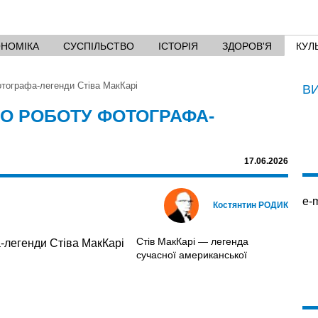
ОНОМІКА
СУСПІЛЬСТВО
ІСТОРІЯ
ЗДОРОВ'Я
КУЛ
отографа-легенди Стіва МакКарі
В
РО РОБОТУ ФОТОГРАФА-
17.06.2026
e-m
Костянтин РОДИК
Стів МакКарі — легенда
сучасної американської