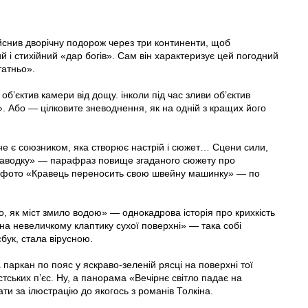
снив дворічну подорож через три континенти, щоб
 і стихійний «дар богів». Сам він характеризує цей погодний
татньо».
б’єктив камери від дощу. інколи під час зливи об’єктив
. Або — цілковите зневоднення, як на одній з кращих його
е є союзником, яка створює настрій і сюжет… Сцени сили,
 паводку» — парафраз повище згаданого сюжету про
як і фото «Кравець переносить свою швейну машинку» — по
го, як міст змило водою» — однокадрова історія про крихкість
а невеличкому клаптику сухої поверхні» — така собі
сбук, стала вірусною.
а паркан по пояс у яскраво-зеленій рясці на поверхні тої
тських п’єс. Ну, а панорама «Вечірнє світло падає на
ти за ілюстрацію до якогось з романів Толкіна.