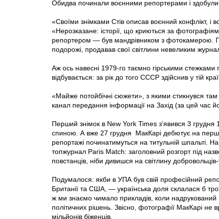
Обидва починали воєнними репортерами і здобули 
«Своїми знімками Стів описав воєнний конфлікт, і 
«Нерозказане: історії, що криються за фотографіями
репортером — був мандрівником з фотокамерою. Пів
подорожі, продавав свої світлини невеликим журнал
Аж ось навесні 1979-го таємно гірськими стежками 
відбувається: за рік до того СССР здійснив у тій кр
«Майже потойбічні сюжети», з якими стикнувся там
канал передання інформації на Захід (за цей час йо
Перший знімок в New York Times з’явився 3 грудня 
спиною. А вже 27 грудня МакКарі дебютує на першій 
репортажі починатимуться на титульній шпальті. На
топжурнал Paris Match: заголовний розгорт під на
повстанців, ніби дивишся на світлину добровольців-у
Подумалося: якби в УПА був свій професійний репор
Британії та США, — українська доля склалася б тро
ж ми знаємо чимало прикладів, коли надрукований н
політичних рішень. Звісно, фотографії МакКарі не 
мільйонів біженців.