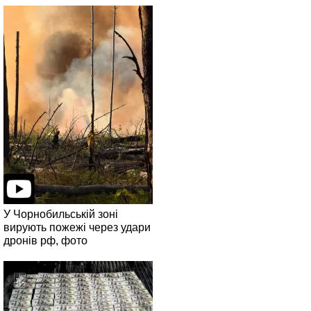
У Чорнобильській зоні
вирують пожежі через удари
дронів рф, фото