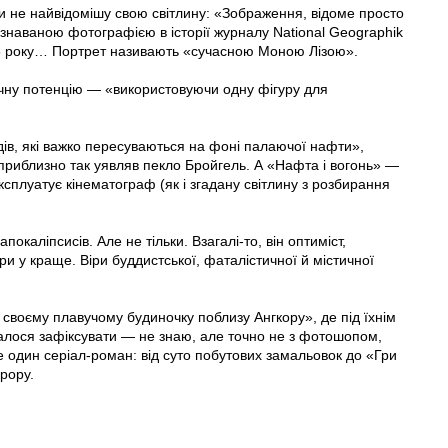
 чи не найвідомішу свою світлину: «Зображення, відоме просто
ізнаваною фотографією в історії журналу National Geographik
1985 року… Портрет називають «сучасною Моною Лізою».
ічну потенцію — «використовуючи одну фігуру для
юдів, які важко пересуваються на фоні палаючої нафти»,
приблизно так уявляв пекло Бройгель. А «Нафта і вогонь» —
ксплуатує кінематограф (як і згадану світлину з розбирання
каліпсисів. Але не тільки. Взагалі-то, він оптиміст,
и у краще. Віри буддистської, фаталістичної й містичної
 своєму плавучому будиночку поблизу Ангкору», де під їхнім
алося зафіксувати — не знаю, але точно не з фотошопом,
е один серіал-роман: від суто побутових замальовок до «Гри
орору.