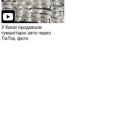
У Києві продавали
гуманітарні авто через
ТікТок, фото