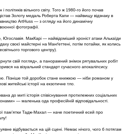
 політиків вільного світу. Того ж 1980-го його почав
 дістав Золоту медаль Роберта Капи — найвищу відзнаку в
авництво ArtHuss — з огляду на його динамічну
воєнної фотографії.
мір, Югославія. МакКарі — найвідоміший хроніст атаки Алькаїди
даху своєї майстерні на Манґеттені, потім потайки, як колись
світнього торгового центру).
рнути свій погляд», а панорамний знімок рятувальних робіт
ворився на візуальний стандарт сучасного апокаліпсису.
єю. Пізніше той доробок стане книжкою — ніби романом у
ові житейські історії на екзотичне тло.
ована до миті історія співіснування протилежних соціальних
гонами» — маленька ода професійній відповідальності.
вої пам’ятки Тадж-Махал — наче поетичний есей про
алу!
уявне відбувається на цій сцені. Немає нічого, чого б потягам