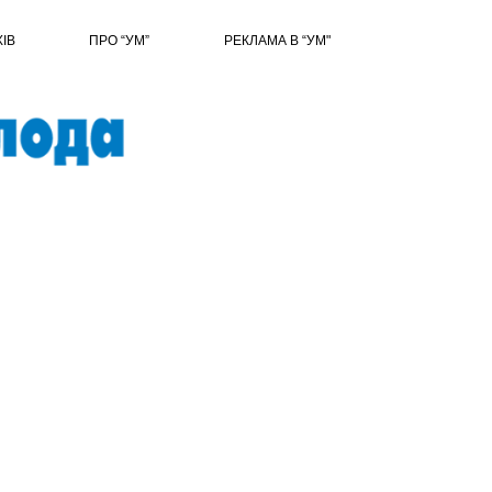
ХІВ
ПРО “УМ”
РЕКЛАМА В “УМ"