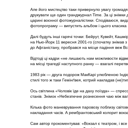
Але його мистецтво таки привернуло увагу громадян і
друкувати ще один гранджурнал Time. За ці знімки
царині воєнної фотожурналістики. Сподіваюся, вид
фотопрограму — випустить альбом і цього класика 
Далі будуть інші гарячі точки: Бейрут, Кувейт, Каш
на Нью-Йорк 11 вересня 2001-го (спочатку знімав з 
до Афганістану, пробрався на місце падіння веж Все
Відтоді ці кадри «не лишають нам можливости відве
на місці трагедії наступного ранку — взагалі перет
1983 рік — друга подорож МакКарі улюбленою Інді
стилі того ж таки Гемінґвея, котрий накладав (не)тип
Ось світлина «Чоловік їде на даху поїзда» — спрес
станів. Знімок «Небезпечне рознесення чаю між ва
Кілька фото маневрування паровозу поблизу світо
накладання часів. А рембрантовський колорит вокз
Сам автор прокоментував: «Вокзал є театром, і все 