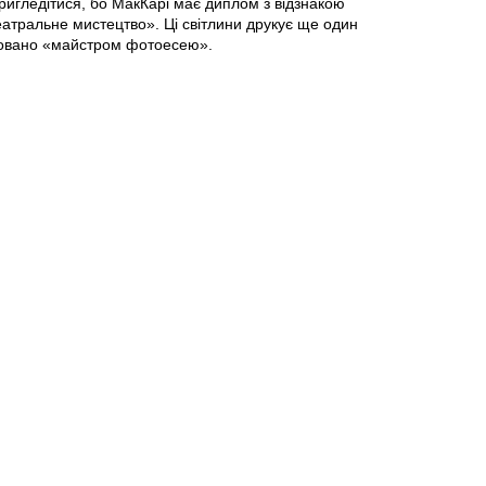
пригледітися, бо МакКарі має диплом з відзнакою
еатральне мистецтво». Ці світлини друкує ще один
уловано «майстром фотоесею».