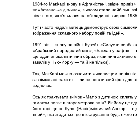
1984-го МакКарі знову в Афганістані, звідки привіз
як «Афганська дівчина», з часом стало найбільш вп
після того, як з’явилося на обкладинці в червні 
Тут і часто надалі митець демонструє свою символ
зображення складного набору подій та ідей».
1991 рік — знову на війні: Кувейт. «Силуети вербл
«Арабський породистий кінь», «Баклан у нафті» — 
ще один апокаліптичний образ, який нині активно е
завалів у Нью-Йорку — та й не тільки).
Так, МакКарі можна означити живописцем нинішніх апо
зазнімковані жахіття — лише негативний фон для вір
водночас.
Ось як трактувати знімок «Матір з дитиною сплять у
гамаком повзе півтораметрова змія? Як йому це вд
його тоді ще не було. (Напів)містичний Ангкор — щ
тіней», яка згодиться до ілюстрування будь-якого г