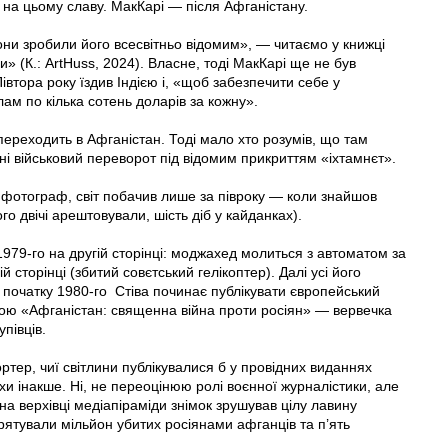
на цьому славу. МакКарі — після Афганістану.
вони зробили його всесвітньо відомим», — читаємо у книжці
» (К.: ArtHuss, 2024). Власне, тоді МакКарі ще не був
тора року їздив Індією і, «щоб забезпечити себе у
ам по кілька сотень доларів за кожну».
переходить в Афганістан. Тоді мало хто розумів, що там
аїні військовий переворот під відомим прикриттям «іхтамнєт».
 фотограф, світ побачив лише за півроку — коли знайшов
го двічі арештовували, шість діб у кайданках).
1979-го на другій сторінці: моджахед молиться з автоматом за
сторінці (збитий совєтський гелікоптер). Далі усі його
 початку 1980-го Стіва починає публікувати європейський
звою «Афганістан: священна війна проти росіян» — вервечка
півців.
тер, чиї світлини публікувалися б у провідних виданнях
хи інакше. Ні, не переоцінюю ролі воєнної журналістики, але
а верхівці медіапіраміди знімок зрушував цілу лавину
врятували мільйон убитих росіянами афганців та п’ять