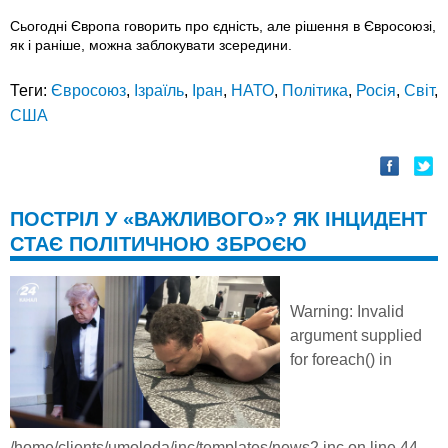
Сьогодні Європа говорить про єдність, але рішення в Євросоюзі,
як і раніше, можна заблокувати зсередини.
Теги:
Євросоюз
,
Ізраїль
,
Іран
,
НАТО
,
Політика
,
Росія
,
Світ
,
США
ПОСТРІЛ У «ВАЖЛИВОГО»? ЯК ІНЦИДЕНТ
СТАЄ ПОЛІТИЧНОЮ ЗБРОЄЮ
Warning
: Invalid
argument supplied
for foreach() in
/home/clients/umoloda/inc/templates/news2.inc
on line
44