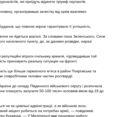
урналістів, які приїдуть відзняти тріумф окупантів.
овину, організувавши зачистку від орків важливих
данов, що певною мірою гарантувало її успішність.
чення не йдеться взагалі. За словами пана Зеленського, Сили
го населеного пункту, де, за даними розвідки, наразі
 репутаційні втрати очільнику кремля, підтвердивши той
ість приховують реальну ситуацію на фронті.
ають ще більше гарматного м’яса в район Покровська та
ше співробітники тилових частин росгвардії.
країни до складу Південного військового округу і розпочала
ни планують залучити 50-100 тисяч чоловіків віком від 18 до
 не як цивільні адміністрації, а як військові зони,
вний акцент робиться на потребах армії, — повідомив
тро Кухарчук. — У Мелітополі вже посилено роботу