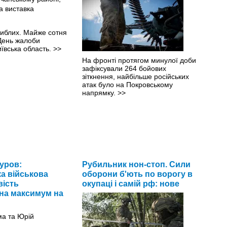
гиблих. Майже сотня
День жалоби
ївська область.
>>
На фронті протягом минулої доби
зафіксували 264 бойових
зіткнення, найбільше російських
атак було на Покровському
напрямку.
>>
уров:
Рубильник нон-стоп. Сили
ка військова
оборони б'ють по ворогу в
ість
окупаці і самій рф: нове
на максимум на