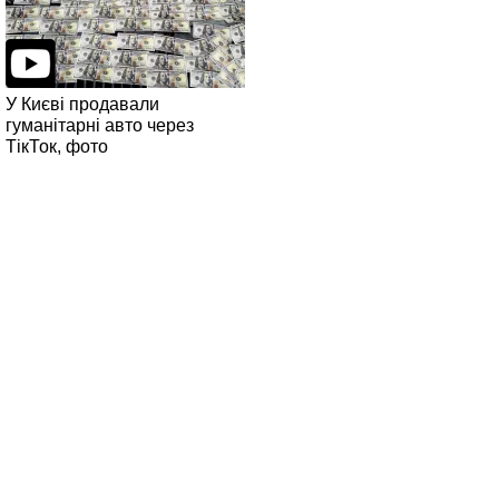
У Києві продавали
гуманітарні авто через
ТікТок, фото