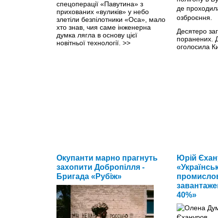
спецоперації «Павутина» з
прихованих «вуликів» у небо
злетіли безпілотники «Оса», мало
хто знав, чия саме інженерна
Десятеро за
думка лягла в основу цієї
поранених. 
новітньої технології.
>>
оголосила Ки
Окупанти марно прагнуть
Юрій Єхан
захопити Добропілля -
«Українсь
Бригада «Рубіж»
промислов
завантаже
40%»