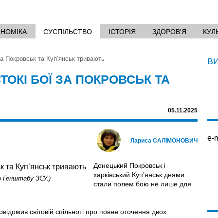
ОНОМІКА
СУСПІЛЬСТВО
ІСТОРІЯ
ЗДОРОВ'Я
КУЛ
за Покровськ та Куп’янськ тривають
В
ТОКІ БОЇ ЗА ПОКРОВСЬК ТА
05.11.2025
e-m
Лариса САЛІМОНОВИЧ
Донецький Покровськ і
харківський Куп’янськ днями
о Генштабу ЗСУ.)
стали полем бою не лише для
овідомив світовій спільноті про повне оточення двох