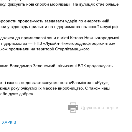
віку, фіксують нові спроби мобілізації. На вулицях стає більше
терористи продовжують завдавати ударів по енергетичній,
уючи у відповідь прильоти на підприємства паливної галузі рф.
ідалися до промислової зони в місті Кстово Нижньогородської
ові підприємства — НПЗ «Лукойл-Нижегороднефтеоргсинтез»
кож пролунали на території Стерлітамацького
 днями Володимир Зеленський, вітчизняні ВПК продовжують
 і вже сьогодні застосовуємо нові «Фламінго» і «Руту», —
о кінця року очікуємо їх масове виробництво. Є також наші
 себе дуже добре».
Друкована версія
ХАРКІВ