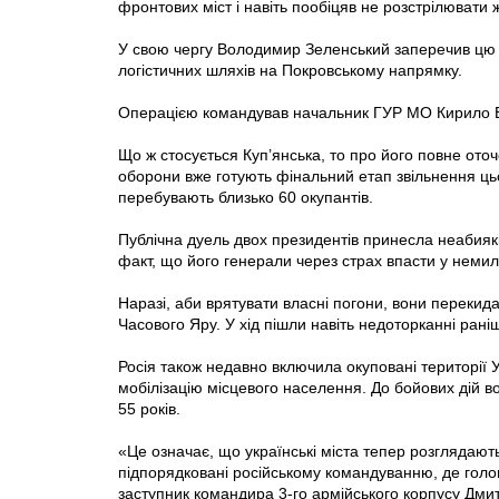
фронтових міст і навіть пообіцяв не розстрілювати ж
У свою чергу Володимир Зеленський заперечив цю н
логістичних шляхів на Покровському напрямку.
Операцією командував начальник ГУР МО Кирило Бу
Що ж стосується Куп’янська, то про його повне ото
оборони вже готують фінальний етап звільнення цьо
перебувають близько 60 окупантів.
Публічна дуель двох президентів принесла неабиякі
факт, що його генерали через страх впасти у немил
Наразі, аби врятувати власні погони, вони перекид
Часового Яру. У хід пішли навіть недоторканні рані
Росія також недавно включила окуповані території У
мобілізацію місцевого населення. До бойових дій во
55 років.
«Це означає, що українські міста тепер розглядаються
підпорядковані російському командуванню, де голо
заступник командира 3-го армійського корпусу Дми