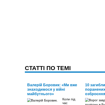
CТАТТІ ПО ТЕМІ
Валерій Боровик: «Ми вже
10 загибли
знаходимося у війні
поранених
майбутнього»
озброєння 
Коли під
час