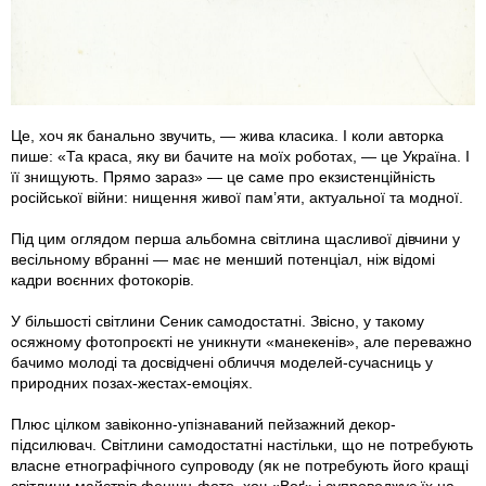
Це, хоч як банально звучить, — жива класика. І коли авторка
пише: «Та краса, яку ви бачите на моїх роботах, — це Україна. І
її знищують. Прямо зараз» — це саме про екзистенційність
російської війни: нищення живої пам’яти, актуальної та модної.
Під цим оглядом перша альбомна світлина щасливої дівчини у
весільному вбранні — має не менший потенціал, ніж відомі
кадри воєнних фотокорів.
У більшості світлини Сеник самодостатні. Звісно, у такому
осяжному фотопроєкті не уникнути «манекенів», але переважно
бачимо молоді та досвідчені обличчя моделей-сучасниць у
природних позах-жестах-емоціях.
Плюс цілком завіконно-упізнаваний пейзажний декор-
підсилювач. Світлини самодостатні настільки, що не потребують
власне етнографічного супроводу (як не потребують його кращі