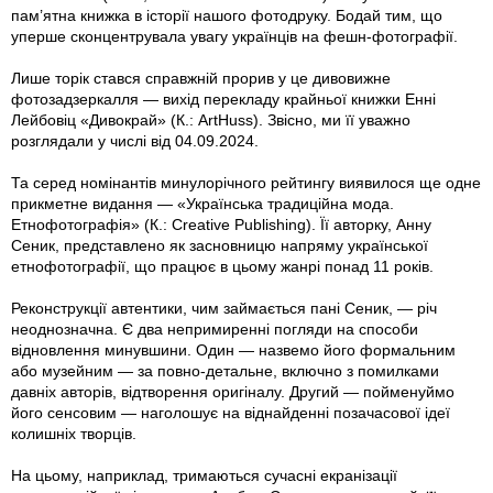
пам’ятна книжка в історії нашого фотодруку. Бодай тим, що
уперше сконцентрувала увагу українців на фешн-фотографії.
Лише торік стався справжній прорив у це дивовижне
фотозадзеркалля — вихід перекладу крайньої книжки Енні
Лейбовіц «Дивокрай» (К.: ArtHuss). Звісно, ми її уважно
розглядали у числі від 04.09.2024.
Та серед номінантів минулорічного рейтингу виявилося ще одне
прикметне видання — «Українська традиційна мода.
Етнофотографія» (К.: Creative Publishing). Її авторку, Анну
Сеник, представлено як засновницю напряму української
етнофотографії, що працює в цьому жанрі понад 11 років.
Реконструкції автентики, чим займається пані Сеник, — річ
неоднозначна. Є два непримиренні погляди на способи
відновлення минувшини. Один — назвемо його формальним
або музейним — за повно-детальне, включно з помилками
давніх авторів, відтворення оригіналу. Другий — пойменуймо
його сенсовим — наголошує на віднайденні позачасової ідеї
колишніх творців.
На цьому, наприклад, тримаються сучасні екранізації