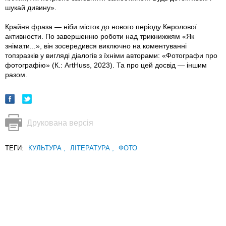
шукай дивину».
Крайня фраза — ніби місток до нового періоду Керолової
активности. По завершенню роботи над трикнижжям «Як
знімати...», він зосередився виключно на коментуванні
топзразків у вигляді діалогів з їхніми авторами: «Фотографи про
фотографію» (К.: ArtHuss, 2023). Та про цей досвід — іншим
разом.
Друкована версія
ТЕГИ:
КУЛЬТУРА
,
ЛІТЕРАТУРА
,
ФОТО