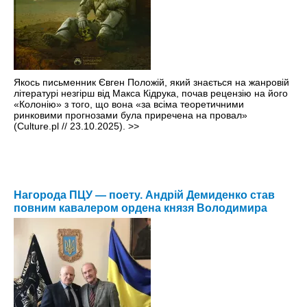
Якось письменник Євген Положій, який знається на жанровій
літературі незгірш від Макса Кідрука, почав рецензію на його
«Колонію» з того, що вона «за всіма теоретичними
ринковими прогнозами була приречена на провал»
(Culture.pl // 23.10.2025).
>>
Нагорода ПЦУ — поету. Андрій Демиденко став
повним кавалером ордена князя Володимира