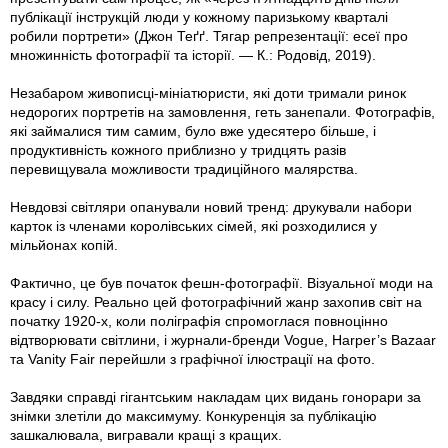
публікації інструкцій люди у кожному паризькому кварталі
робили портрети» (Джон Теґґ. Тягар репрезентації: есеї про
множинність фотографії та історії. — К.: Родовід, 2019).
Незабаром живописці-мініатюристи, які доти тримали ринок
недорогих портретів на замовлення, геть занепали. Фотографів,
які займалися тим самим, було вже удесятеро більше, і
продуктивність кожного приблизно у тридцять разів
перевищувала можливости традиційного малярства.
Невдовзі світляри опанували новий тренд: друкували набори
карток із членами королівських сімей, які розходилися у
мільйонах копій.
Фактично, це був початок фешн-фотографії. Візуальної моди на
красу і силу. Реально цей фотографічний жанр захопив світ на
початку 1920-х, коли поліграфія спромоглася повноцінно
відтворювати світлини, і журнали-бренди Vogue, Harper’s Bazaar
та Vanity Fair перейшли з графічної ілюстрації на фото.
Завдяки справді гігантським накладам цих видань гонорари за
знімки злетіли до максимуму. Конкуренція за публікацію
зашкалювала, вигравали кращі з кращих.