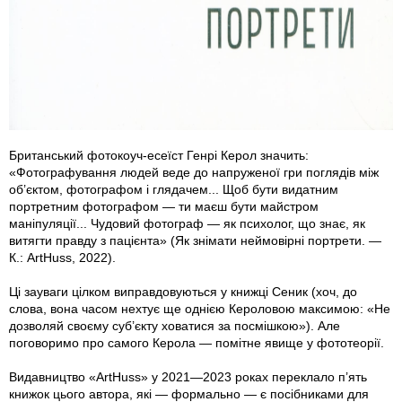
Британський фотокоуч-есеїст Генрі Керол значить:
«Фотографування людей веде до напруженої гри поглядів між
об’єктом, фотографом і глядачем... Щоб бути видатним
портретним фотографом — ти маєш бути майстром
маніпуляції... Чудовий фотограф — як психолог, що знає, як
витягти правду з пацієнта» (Як знімати неймовірні портрети. —
К.: ArtHuss, 2022).
Ці зауваги цілком виправдовуються у книжці Сеник (хоч, до
слова, вона часом нехтує ще однією Кероловою максимою: «Не
дозволяй своєму суб’єкту ховатися за посмішкою»). Але
поговоримо про самого Керола — помітне явище у фототеорії.
Видавництво «ArtHuss» у 2021—2023 роках переклало п’ять
книжок цього автора, які — формально — є посібниками для