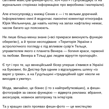
світлини майстрів феншн-фото, хоч «Воґ» і супроводжує їх на
журнальних сторінках інформацією про виробника і матеріали).
Але етносупровід у книжці Сеник є — і то вельми доречний.
Інформативно ємні й водночас лаконічні коментарі етнографа
Юрія Мельничука, де навіть натяку на запах нафталіну немає,
часом багато що пояснюють.
Не лише більш-менш знане («всі прикраси виконують функцію
оберегів»), а й трохи несподіване: «Територія України з
астрологічного погляду є під впливом сузір’я Тельця,
управителем якого є планета Венера — богиня краси, гармонії
та любови. Венера в Тільці дає людям відчуття пропорцій».
Є тут і про те, що венеційський бісер уперше з’явився в Україні
на Буковині, бо Дністер був одним з відгалуджень шляху «із
варяг у греки», а на Гуцульщині «традиційний одяг ніколи не
виходив з ужитку».
Мода, звичайно, це бізнес (і то з найприбутковіших), а фешн-
фотографія за своєю функцією — відверта реклама: вбрання,
аксесуарів, новинок автопрому та інтер’єрів.
Та у кращих своїх проявах фешн-фото — це мистецтво