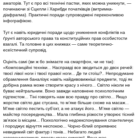
аматорів. Тут є про всі технічні пастки, яких можна уникнути, —
починаючи зі Сцилли і Харибди початківців (витримка-
діафрагма). Практичні поради супроводжені переконливою
інфографікою.
Тут є навіть юридичні поради щодо уникнення конфліктів на
ґрунті авторського права та конституційних прав особистости
взагалі. Та головне в цих книжках — саме теоретично-
есеїстичний супровід.
Оцініть самі (ви ж бо знімаєте на смартфон, чи не так):
«Композиційні техніки... Насправді все зводиться до двох речей:
твоєї лівої ноги і твоєї правої ноги... Де ти стоїш?.. Непродумане
обрамлення баналізує навіть найдивовижніші предмети, тоді як
добірна рамка може створити красу з нічого... Світло ніколи не
буває нейтральним. Воно завжди наповнене психологічним
підтекстом... Тіні говорять нам всю правду про світло... Якщо
жорстке світло дає стусана, то м’яке більше схоже на масаж...
М’яке світло пестить суб’єкт, а не атакує його... М’яке світло —
майстер посередництва... Мала глибина різкости утворює тісний
зв’язок із місцем... Психологічно недоекспонування спантеличує
і породжує відчуття неспокою... Чорно-білий оприявнює
невидимий світ фактур і тонів... Небагато людей
заперечуватимуть просту красу симетрії. Вона має