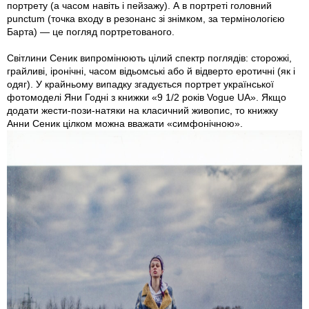
портрету (а часом навіть і пейзажу). А в портреті головний
punctum (точка входу в резонанс зі знімком, за термінологією
Барта) — це погляд портретованого.
Світлини Сеник випромінюють цілий спектр поглядів: сторожкі,
грайливі, іронічні, часом відьомські або й відверто еротичні (як і
одяг). У крайньому випадку згадується портрет української
фотомоделі Яни Годні з книжки «9 1/2 років Vogue UA». Якщо
додати жести-пози-натяки на класичний живопис, то книжку
Анни Сеник цілком можна вважати «симфонічною».