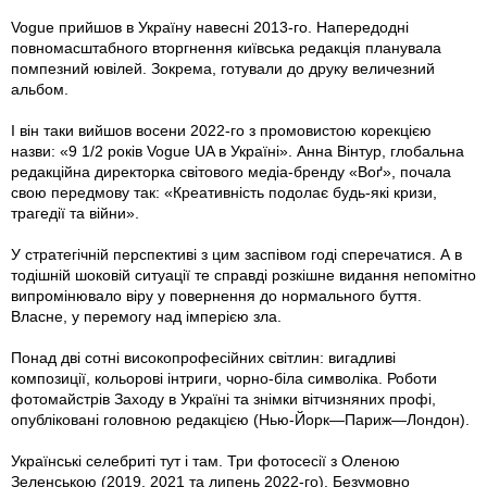
Vogue прийшов в Україну навесні 2013-го. Напередодні
повномасштабного вторгнення київська редакція планувала
помпезний ювілей. Зокрема, готували до друку величезний
альбом.
І він таки вийшов восени 2022-го з промовистою корекцією
назви: «9 1/2 років Vogue UA в Україні». Анна Вінтур, глобальна
редакційна директорка світового медіа-бренду «Воґ», почала
свою передмову так: «Креативність подолає будь-які кризи,
трагедії та війни».
У стратегічній перспективі з цим заспівом годі сперечатися. А в
тодішній шоковій ситуації те справді розкішне видання непомітно
випромінювало віру у повернення до нормального буття.
Власне, у перемогу над імперією зла.
Понад дві сотні високопрофесійних світлин: вигадливі
композиції, кольорові інтриги, чорно-біла символіка. Роботи
фотомайстрів Заходу в Україні та знімки вітчизняних профі,
опубліковані головною редакцією (Нью-Йорк—Париж—Лондон).
Українські селебриті тут і там. Три фотосесії з Оленою
Зеленською (2019, 2021 та липень 2022-го). Безумовно