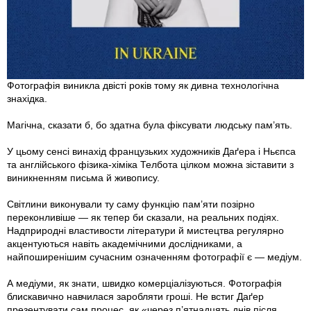
Фотографія виникла двісті років тому як дивна технологічна
знахідка.
Магічна, сказати б, бо здатна була фіксувати людську пам’ять.
У цьому сенсі винахід французьких художників Даґера і Ньєпса
та англійського фізика-хіміка Телбота цілком можна зіставити з
виникненням письма й живопису.
Світлини виконували ту саму функцію пам’яти позірно
переконливіше — як тепер би сказали, на реальних подіях.
Надприродні властивости літератури й мистецтва регулярно
акцентуються навіть академічними дослідниками, а
найпоширенішим сучасним означенням фотографії є — медіум.
А медіуми, як знати, швидко комерціалізуються. Фотографія
блискавично навчилася заробляти гроші. Не встиг Даґер
презентувати сам процес, як «через п’ятнадцять днів після