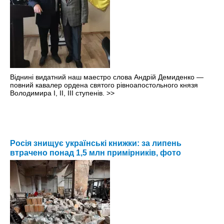
Віднині видатний наш маестро слова Андрій Демиденко —
повний кавалер ордена святого рівноапостольного князя
Володимира І, ІІ, ІІІ ступенів.
>>
Росія знищує українські книжки: за липень
втрачено понад 1,5 млн примірників, фото