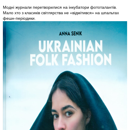
Модні журнали перетворилися на інкубатори фототалантів.
Мало хто з класиків світлярства не «відмітився» на шпальтах
фешн-періодики.