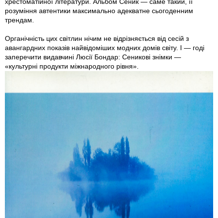
хрестоматійної літератури. Альбом Сеник — саме такий, її
розуміння автентики максимально адекватне сьогоденним
трендам.
Органічність цих світлин нічим не відрізняється від сесій з
авангардних показів найвідоміших модних домів світу. І — годі
заперечити видавчині Люсії Бондар: Сеникові знімки —
«культурні продукти міжнародного рівня».