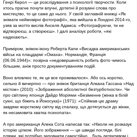
Генрі Керол — це розслідування з психології творчости. Коли
хтось прагне почути влучні, дотепні й розумні слова про
мистецтво, то це саме до нього. У своїй заглавній книжці «Як
знімати неймовірні фотографії», яка вийшла в Лондоні 2014-го,
узяв за мотто вислів Анселя Адамса: «Фотографуючи, ти не
відтворюєш, а створюєш». І далі аналізує роботи, «які
надихають».
Приміром, знімок-ікону Роберта Капи «Висадка американських
військ на плацдармі «Омаха». Нормандія, Франція
(06.06.1944)»: позірна «недовершеність робить фото чимось
більшим, аніж просто документуванням подій.
Воно вловлює те, як це все проживалося». Або ось коротко,
сильно й вичерпно — про знімок британця Алкана Гассана «Над
містом» (2010): «Зображення абсолютної безтурботности». Чи
про світлину японця Дайдо Моріями «Безіменне (жінка в білій
сукні, що біжить в Йокосука)» (1971): «Спіймав цю драму
завдяки жорсткому світлу від спалаху, що дотягується до жінки,
як несамовита хватка психопата».
А про американця Алека Сота написав так: «Ніколи не розказує
історію цілком. Його зображення — це швидкі погляди, білі
плями, які потрібно заповнити самостійно... Будь детективом і