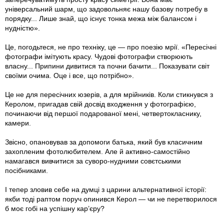
універсальний шарм, що задовольняє нашу базову потребу в
порядку... Лише знай, що існує тонка межа між балансом і
нудністю».
Це, погодьтеся, не про техніку, це — про поезію мрії. «Пересічні
фотографи імітують красу. Чудові фотографи створюють
власну... Припини дивитися та почни бачити... Показувати світ
своїми очима. Оце і все, що потрібно».
Це не для пересічних юзерів, а для мрійників. Коли стикнувся з
Керолом, пригадав свій досвід входження у фотографією,
починаючи від першої подарованої мені, четвертокласнику,
камери.
Звісно, опановував за допомоги батька, який був класичним
захопленим фотолюбителем. Але й активно-самостійно
намагався вивчитися за суворо-нудними совєтськими
посібниками.
І тепер зловив себе на думці з царини альтернативної історії:
якби тоді раптом поруч опинився Керол — чи не перетворилося
б моє гобі на успішну кар’єру?