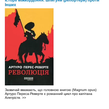
Історії міжкордоння: шпигуни (репортери) проти
Інших
Зазвичай вважають, що головною книгою (Magnum opus)
Артуро Переса-Реверте є романний цикл про капітана
Алятрісте.
>>