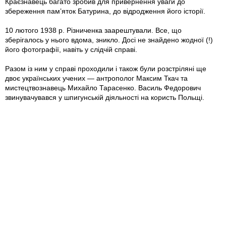
Краєзнавець багато зробив для привернення уваги до
збереження пам’яток Батурина, до відродження його історії.
10 лютого 1938 р. Рiзниченка заарештували. Все, що
зберігалось у нього вдома, зникло. Досі не знайдено жодної (!)
його фотографії, навіть у слідчій справі.
Разом із ним у справі проходили і також були розстріляні ще
двоє українських учених — антрополог Максим Ткач та
мистецтвознавець Михайло Тарасенко. Василь Федорович
звинувачувався у шпигунській діяльності на користь Польщі.