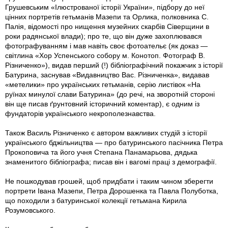
Грушевським «Ілюстрованої історії України», підбору до неї
цінних портретів гетьманів Мазепи та Орлика, полковника С.
Палія, відомості про нищення музейних скарбів Сіверщини в
роки радянської влади); про те, що він дуже захоплювався
фотографуванням і мав навіть своє фотоательє (як доказ —
світлина «Хор Успенського собору м. Конотоп. Фотограф В.
Рiзниченко»), видав перший (!) бібліографічний покажчик з історії
Батурина, заснував «Видавництво Вас. Рiзниченка», видавав
«метелики» про українських гетьманів, серію листівок «На
руїнах минулої слави Батурина» (до речі, на зворотній стороні
він ще писав ґрунтовний історичний коментар), є одним із
фундаторів українського некрополезнавства.
Також Василь Рiзниченко є автором важливих студій з історії
українського бджільництва — про батуринського пасічника Петра
Прокоповича та його учня Степана Панамарьова, дядька
знаменитого бібліографа; писав він і вагомі праці з демографії.
Не пошкодував грошей, щоб придбати і таким чином зберегти
портрети Івана Мазепи, Петра Дорошенка та Павла Полуботка,
що походили з батуринської колекції гетьмана Кирила
Розумовського.