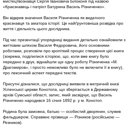
мистецтвознавця Сергія Івановича Бiлоконя під назвою
«Краєзнавець і патріот Батурина Василь Рiзниченко».
Він відкрив значення Василя Рiзниченка як видатного
краєзнавця та аматора історії. Це найґрунтовніша розвідка про
життя і діяльність цього дослідника.
Під час презентації упорядниці видання детально ознайомили з
життєвим шляхом Василя Федоровича, його основними
роботами, розповіли про кропіткий процес створення цієї книги
(зокрема, поділилися історією, що, коли вже книгу було
передано в друк, віднайшли ще одну роботу Рiзниченка «М.
Драгомиров», і просто неможливо було не включити її в книгу),
про лексичний аспект передачі текстів.
Присутні дізналися, що дослідниці виявили в метричній книзі
Успенської церкви Конотопа, що зберігається в Державному
архіві Сумської області, запис, який засвідчує, що Василь
Рiзниченко народився 16 січня 1892 р. у м. Конотоп.
Родина була заможна, батько — особистий дворянин, служив
фельдшером. Справжнє прізвище — Різников (російською —
Резников).