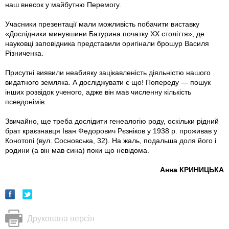
наш внесок у майбутню Перемогу.
Учасники презентації мали можливість побачити виставку
«Дослідники минувшини Батурина початку ХХ століття», де
науковці заповідника представили оригінали брошур Василя
Рiзниченка.
Присутні виявили неабияку зацікавленість діяльністю нашого
видатного земляка. А досліджувати є що! Попереду — пошук
інших розвідок ученого, адже він мав численну кількість
псевдонімів.
Звичайно, ще треба дослідити генеалогію роду, оскільки рідний
брат краєзнавця Іван Федорович Рєзнiков у 1938 р. проживав у
Конотопі (вул. Сосновська, 32). На жаль, подальша доля його і
родини (а він мав сина) поки що невідома.
Анна КРИНИЦЬКА
Друкована версія