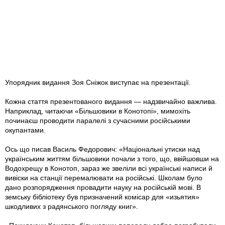
Упорядник видання Зоя Снiжок виступає на презентацiї.
Кожна стаття презентованого видання — надзвичайно важлива.
Наприклад, читаючи «Більшовики в Конотопі», мимохіть
починаєш проводити паралелі з сучасними російськими
окупантами.
Ось що писав Василь Федорович: «Національні утиски над
українським життям більшовики почали з того, що, ввійшовши на
Водохрещу в Конотоп, зараз же звеліли всі українські написи й
вивіски на станції перемалювати на російські. Школам було
дано розпорядження провадити науку на російській мові. В
земську бібліотеку був призначений комісар для «изьятия»
шкодливих з радянського погляду книг».