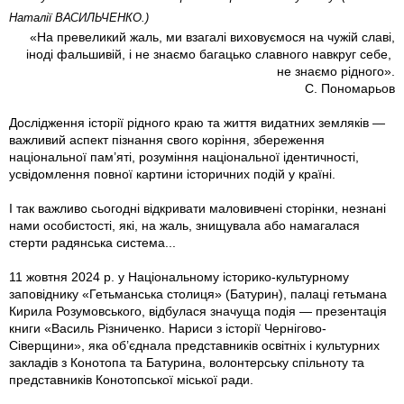
Наталії ВАСИЛЬЧЕНКО.)
«На превеликий жаль, ми взагалі виховуємося на чужій славі,
іноді фальшивій, і не знаємо багацько славного навкруг себе,
не знаємо рідного».
С. Пономарьов
Дослідження історії рідного краю та життя видатних земляків —
важливий аспект пізнання свого коріння, збереження
національної пам’яті, розуміння національної ідентичності,
усвідомлення повної картини історичних подій у країні.
І так важливо сьогодні відкривати маловивчені сторінки, незнані
нами особистості, які, на жаль, знищувала або намагалася
стерти радянська система...
11 жовтня 2024 р. у Національному історико-культурному
заповіднику «Гетьманська столиця» (Батурин), палаці гетьмана
Кирила Розумовського, відбулася значуща подія — презентація
книги «Василь Рiзниченко. Нариси з історії Чернігово-
Сіверщини», яка об’єднала представників освітніх і культурних
закладів з Конотопа та Батурина, волонтерську спільноту та
представників Конотопської міської ради.