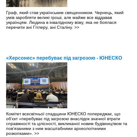
Граф, який став українським священником. Чернець, який
умів заробляти великі гроші, але майже все віддавав
українцям. Людина в інвалідному візку, яка не боялася
перечити ані Гітлеру, ані Сталіну.
>>
«Херсонес» перебуває під загрозою - ЮНЕСКО
Комітет всесвітньої спадщини ЮНЕСКО попереджає, що
об’єкт «перебуває під загрозою внаслідок значної втрати
справжності та цілісності, викликаної новим будівництвом та
пов’язаними з ним масштабними археологічними
розкопками».
>>