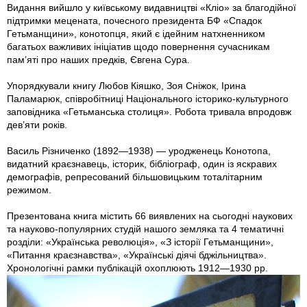
Видання вийшло у київському видавництві «Кліо» за благодійної
підтримки мецената, почесного президента БФ «Спадок
Гетьманщини», конотопця, який є ідейним натхненником
багатьох важливих ініціатив щодо повернення сучасникам
пам’яті про наших предків, Євгена Сура.
Упорядкували книгу Любов Кiяшко, Зоя Снiжок, Ірина
Паламарюк, співробітниці Національного історико-культурного
заповідника «Гетьманська столиця». Робота тривала впродовж
дев’яти років.
Василь Рiзниченко (1892—1938) — уродженець Конотопа,
видатний краєзнавець, історик, бібліограф, один із яскравих
демографів, репресований більшовицьким тоталітарним
режимом.
Презентована книга містить 66 виявлених на сьогодні наукових
та науково-популярних студій нашого земляка та 4 тематичні
розділи: «Українська революція», «З історії Гетьманщини»,
«Питання краєзнавства», «Українські діячі бджільництва».
Хронологічні рамки публікацій охоплюють 1912—1930 рр.