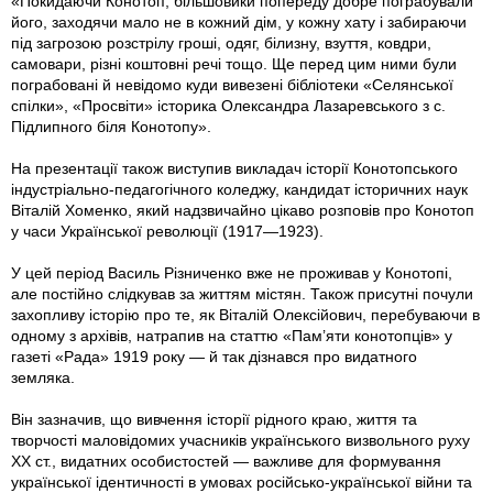
«Покидаючи Конотоп, більшовики попереду добре пограбували
його, заходячи мало не в кожний дім, у кожну хату і забираючи
під загрозою розстрілу гроші, одяг, білизну, взуття, ковдри,
самовари, різні коштовні речі тощо. Ще перед цим ними були
пограбовані й невідомо куди вивезені бібліотеки «Селянської
спілки», «Просвіти» історика Олександра Лазаревського з с.
Підлипного біля Конотопу».
На презентації також виступив викладач історії Конотопського
індустріально-педагогічного коледжу, кандидат історичних наук
Віталій Хоменко, який надзвичайно цікаво розповів про Конотоп
у часи Української революції (1917—1923).
У цей період Василь Рiзниченко вже не проживав у Конотопі,
але постійно слідкував за життям містян. Також присутні почули
захопливу історію про те, як Віталій Олексійович, перебуваючи в
одному з архівів, натрапив на статтю «Пам’яти конотопців» у
газеті «Рада» 1919 року — й так дізнався про видатного
земляка.
Він зазначив, що вивчення історії рідного краю, життя та
творчості маловідомих учасників українського визвольного руху
ХХ ст., видатних особистостей — важливе для формування
української ідентичності в умовах російсько-української війни та