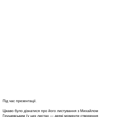
Пiд час презентацiї.
Цікаво було дізнатися про його листування з Михайлом
Грушевським (у цих листах — деякі моменти створення