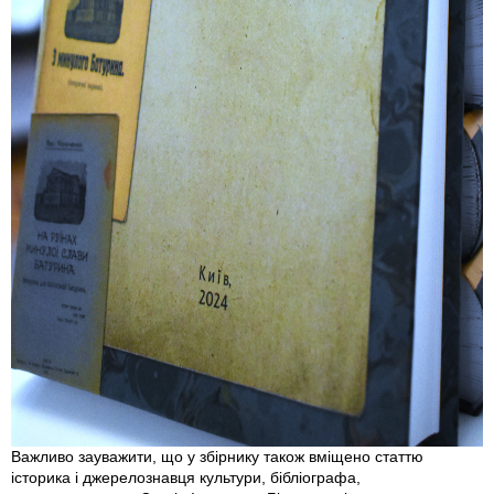
Важливо зауважити, що у збірнику також вміщено статтю
історика і джерелознавця культури, бібліографа,