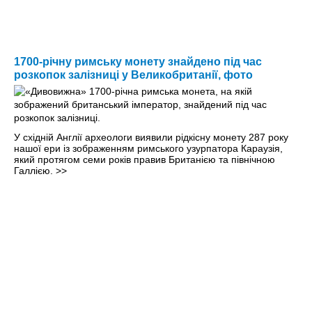
1700-річну римську монету знайдено під час
розкопок залізниці у Великобританії, фото
У східній Англії археологи виявили рідкісну монету 287 року
нашої ери із зображенням римського узурпатора Караузія,
який протягом семи років правив Британією та північною
Галлією.
>>