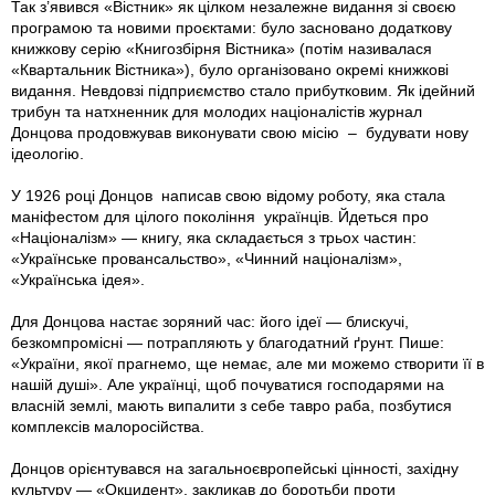
Так з’явився «Вістник» як цілком незалежне видання зі своєю
програмою та новими проєктами: було засновано додаткову
книжкову серію «Книгозбірня Вістника» (потім називалася
«Квартальник Вістника»), було організовано окремі книжкові
видання. Невдовзі підприємство стало прибутковим. Як ідейний
трибун та натхненник для молодих націоналістів журнал
Донцова продовжував виконувати свою місію – будувати нову
ідеологію.
У 1926 році Донцов написав свою відому роботу, яка стала
маніфестом для цілого покоління українців. Йдеться про
«Націоналізм» — книгу, яка складається з трьох частин:
«Українське провансальство», «Чинний націоналізм»,
«Українська ідея».
Для Донцова настає зоряний час: його ідеї — блискучі,
безкомпромісні — потрапляють у благодатний ґрунт. Пише:
«України, якої прагнемо, ще немає, але ми можемо створити її в
нашій душі». Але українці, щоб почуватися господарями на
власній землі, мають випалити з себе тавро раба, позбутися
комплексів малоросійства.
Донцов орієнтувався на загальноєвропейські цінності, західну
культуру — «Окцидент», закликав до боротьби проти