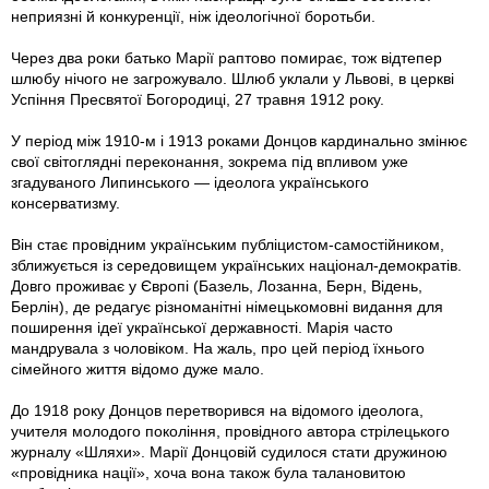
неприязні й конкуренції, ніж ідеологічної боротьби.
Через два роки батько Марії раптово помирає, тож відтепер
шлюбу нічого не загрожувало. Шлюб уклали у Львові, в церкві
Успіння Пресвятої Богородиці, 27 травня 1912 року.
У період між 1910-м і 1913 роками Донцов кардинально змінює
свої світоглядні переконання, зокрема під впливом уже
згадуваного Липинського — ідеолога українського
консерватизму.
Він стає провідним українським публіцистом-самостійником,
зближується із середовищем українських націонал-демократів.
Довго проживає у Європі (Базель, Лозанна, Берн, Відень,
Берлін), де редагує різноманітні німецькомовні видання для
поширення ідеї української державності. Марія часто
мандрувала з чоловіком. На жаль, про цей період їхнього
сімейного життя відомо дуже мало.
До 1918 року Донцов перетворився на відомого ідеолога,
учителя молодого покоління, провідного автора стрілецького
журналу «Шляхи». Марії Донцовій судилося стати дружиною
«провідника нації», хоча вона також була талановитою