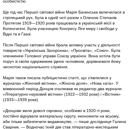
особистістю.
Ще під час Першої світової війни Марія Бачинська включилася в
стрілецький рух, була в одній чоті разом з Оленою Степанів.
Протягом 1919—1920 років працювала в українській місії в
Копенгагені. Була учасницею Конгресу Ліги миру і свободи у
Відні та в Гаазі.
Після Першої світової війни брала активну участь у діяльності
товариств «Українська Захоронка», «Просвіта», «Сокіл». Була
членкинею Головної управи Союзу українок. Вона хотіла бути
поруч зі своїм одержимим ідеєю чоловіком, дорівнювати йому
чеснотою національного служіння.
Марія також писала публіцистичні статті, що з’являлися у
журналах «Жіночий вістник», «Жіноча доля», «Нова хата». У
міжвоєнний період Донцов очолював як редактор два журнали:
«Літературно-науковий вістник» (1922—1932 роки) і «Вістник»
(1933—1939 роки).
«Донцови жили доволі скромно, особливо в 1920-ті роки,
постійно відчували матеріальну скруту, економили на всьому,
аби тільки забезпечити видавництво, — пише дослідниця Галина
Сварник. — Водночас їхній дім став літературно-мистецьким