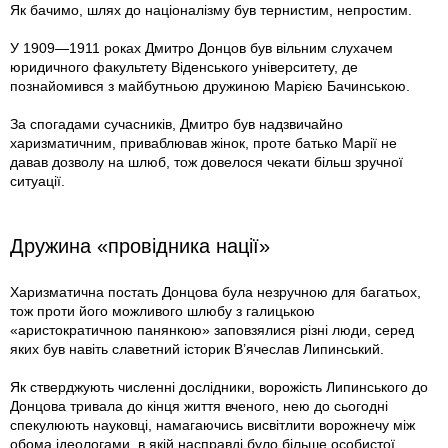
Як бачимо, шлях до націоналізму був тернистим, непростим.
У 1909—1911 роках Дмитро Донцов був вільним слухачем
юридичного факультету Віденського університету, де
познайомився з майбутньою дружиною Марією Бачинською.
За спогадами сучасників, Дмитро був надзвичайно
харизматичним, приваблював жінок, проте батько Марії не
давав дозволу на шлюб, тож довелося чекати більш зручної
ситуації.
Дружина «провідника нації»
Харизматична постать Донцова була незручною для багатьох,
тож проти його можливого шлюбу з галицькою
«аристократичною панянкою» заповзялися різні люди, серед
яких був навіть славетний історик В’ячеслав Липинський.
Як стверджують численні дослідники, ворожість Липинського до
Донцова тривала до кінця життя вченого, нею до сьогодні
спекулюють науковці, намагаючись висвітлити ворожнечу між
обома ідеологами, в якій насправді було більше особистої