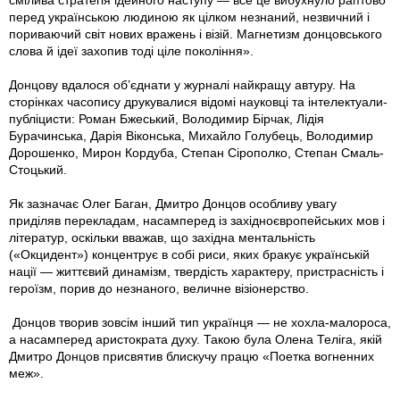
перед українською людиною як цілком незнаний, незвичний і
пориваючий світ нових вражень і візій. Магнетизм донцовського
слова й ідеї захопив тоді ціле покоління».
Донцову вдалося об’єднати у журналі найкращу автуру. На
сторінках часопису друкувалися відомі науковці та інтелектуали-
публіцисти: Роман Бжеський, Володимир Бірчак, Лідія
Бурачинська, Дарія Віконська, Михайло Голубець, Володимир
Дорошенко, Мирон Кордуба, Степан Сірополко, Степан Смаль-
Стоцький.
Як зазначає Олег Баган, Дмитро Донцов особливу увагу
приділяв перекладам, насамперед із західноєвропейських мов і
літератур, оскільки вважав, що західна ментальність
(«Окцидент») концентрує в собі риси, яких бракує українській
нації — життєвий динамізм, твердість характеру, пристрасність і
героїзм, порив до незнаного, величне візіонерство.
Донцов творив зовсім інший тип українця — не хохла-малороса,
а насамперед аристократа духу. Такою була Олена Теліга, якій
Дмитро Донцов присвятив блискучу працю «Поетка вогненних
меж».