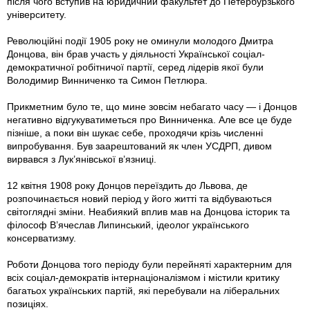
після чого вступив на юридичний факультет до Петербурзького
університету.
Революційні події 1905 року не оминули молодого Дмитра
Донцова, він брав участь у діяльності Української соціал-
демократичної робітничої партії, серед лідерів якої були
Володимир Винниченко та Симон Петлюра.
Прикметним було те, що мине зовсім небагато часу — і Донцов
негативно відгукуватиметься про Винниченка. Але все це буде
пізніше, а поки він шукає себе, проходячи крізь численні
випробування. Був заарештований як член УСДРП, дивом
вирвався з Лук’янівської в’язниці.
12 квітня 1908 року Донцов переїздить до Львова, де
розпочинається новий період у його житті та відбуваються
світоглядні зміни. Неабиякий вплив мав на Донцова історик та
філософ В’ячеслав Липинський, ідеолог українського
консерватизму.
Роботи Донцова того періоду були перейняті характерним для
всіх соціал-демократів інтернаціоналізмом і містили критику
багатьох українських партій, які перебували на ліберальних
позиціях.