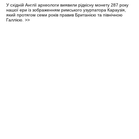
У східній Англії археологи виявили рідкісну монету 287 року
нашої ери із зображенням римського узурпатора Караузія,
який протягом семи років правив Британією та північною
Галлією.
>>