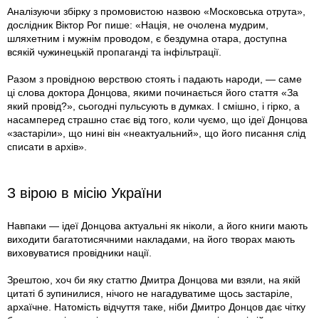
Аналізуючи збірку з промовистою назвою «Московська отрута»,
дослідник Віктор Рог пише: «Нація, не очолена мудрим,
шляхетним і мужнім проводом, є бездумна отара, доступна
всякій чужинецькій пропаганді та інфільтрації.
Разом з провідною верствою стоять і падають народи, — саме
ці слова доктора Донцова, якими починається його стаття «За
який провід?», сьогодні пульсують в думках. І смішно, і гірко, а
насамперед страшно стає від того, коли чуємо, що ідеї Донцова
«застаріли», що нині він «неактуальний», що його писання слід
списати в архів».
З вірою в місію України
Навпаки — ідеї Донцова актуальні як ніколи, а його книги мають
виходити багатотисячними накладами, на його творах мають
виховуватися провідники нації.
Зрештою, хоч би яку статтю Дмитра Донцова ми взяли, на якій
цитаті б зупинилися, нічого не нагадуватиме щось застаріле,
архаїчне. Натомість відчуття таке, ніби Дмитро Донцов дає чітку