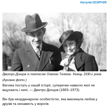
Наталія ОСИПЧУК
Дмитро Донцов із поетесою Оленою Телігою. Кінець 1930-х років.
(Архівне фото.)
Вагома постать у нашій історії, суперечки навколо якої не
вщухають і нині, — Дмитро Донцов (1883–1973).
Він був неординарною особистістю, яка викликала любов у
друзів та ненависть у ворогів.