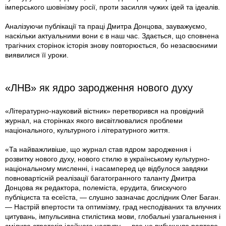
імперського шовінізму росії, проти засилля чужих ідей та ідеалів.
Аналізуючи публікації та праці Дмитра Донцова, зауважуємо,
наскільки актуальними вони є в наш час. Здається, що сповнена
трагічних сторінок історія знову повторюється, бо незасвоєними
виявилися її уроки.
«ЛНВ» як ядро зародження нового духу
«Літературно-науковий вістник» перетворився на провідний
журнал, на сторінках якого висвітлювалися проблеми
національного, культурного і літературного життя.
«Та найважливіше, що журнал став ядром зародження і
розвитку нового духу, нового стилю в українському культурно-
національному мисленні, і насамперед це відбулося завдяки
повновартісній реалізації багатогранного таланту Дмитра
Донцова як редактора, полеміста, ерудита, блискучого
публіциста та есеїста, — слушно зазначає дослідник Олег Баган.
— Настрій впертости та оптимізму, град несподіваних та влучних
цитувань, імпульсивна стилістика мови, глобальні узагальнення і
смілива стратегія ідейного наступу — все це вибухнуло раптово