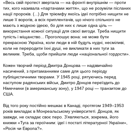
«Весь свій протест звертала — на фронті внутрішнім — проти
тих, кого називала «партачами життя», що не розуміли післаних
нації пророків. (...) Для тріюмфу якоїсь ідеї потрібно нищити не
лише її ворогів, а всіх приплентачів, що нічого спільного не
мають з жодною ідеєю, бо для них є лише одна ціль —
використання кожної ситуації для своєї вигоди. Треба нищити
тупість і міщанство... Проголошує вона: не може бути
прекрасною Україна, коли люди в ній будуть нудні, несміливі,
коли не переродити їхні душі, не викликати в них туги за
великим. Треба, щоби прийшли люди «національної гордости».
Кожен творчий період Дмитра Донцова — надзвичайно
насичений, з притаманними саме для цього періоду
публіцистичними творами. У 1945 році, рятуючись перед
наступом радянських військ, Дмитро Донцов переїздить до
Німеччини (в американську зону), у 1947 році — транзитом до
США.
Від того року постійно мешкає в Канаді, протягом 1949–1953
років викладає в Монреальському університеті. Донцов, як
завжди, не складає своє перо. З’являються, зокрема, його
книжки «Туга за героїчним: ідеї і постаті літературної України»,
«Росія чи Европа?».