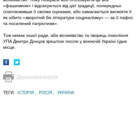
«фашизмом» і відсахуються від цієї традиції, попередньо
спаплюживши її своїми оцінками, або намагаються висміяти її
як нібито «зворотній бік літератури соцреалізму» — за її пафос
та посилений патріотизм».
Тож немає іншої ради, аби вісниківство та творець покоління
УПА Дмитро Донцов зрештою посіли у воюючій Україні гідне
місце.
Друкована версія
ТЕГИ:
ІСТОРІЯ
,
РОСІЯ
,
УКРАЇНА