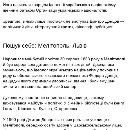
Його називали творцем ідеології українського націоналізму,
ідейним батьком Організації українських націоналістів.
Зрештою, в яких лише іпостасях не виступав Дмитро Донцов —
політичний діяч, літературний критик, філософ, публіцист.
Пошук себе: Мелітополь, Львів
Народився майбутній політик 30 серпня 1883 року в Мелітополі
й був середньою дитиною поміж п’ятьох дітей. Дослідники
зазначають, що ідеолог українського націоналізму походив з
роду слобожанського козацького полковника Федора Донця,
нащадки якого отримали дворянські звання і були змушені
змінити прізвище на російський манер.
Духовному зростанню сприяло середовище, в якому
виховувався майбутній політик. У сімейній бібліотеці були книги
Гоголя, Шевченка, Куліша, Стороженка.
У 1900 році Дмитро Донцов закінчив реальне училище в
Мелітополі, середню освіту здобув у Царськосельському ліцеї,