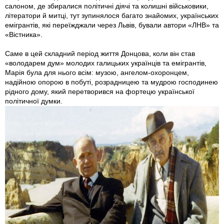
салоном, де збиралися політичні діячі та колишні військовики,
літератори й митці, тут зупинялося багато знайомих, українських
емігрантів, які переїжджали через Львів, бували автори «ЛНВ» та
«Вістника».
Саме в цей складний період життя Донцова, коли він став
«володарем дум» молодих галицьких українців та емігрантів,
Марія була для нього всім: музою, ангелом-охоронцем,
надійною опорою в побуті, розрадницею та мудрою господинею
рідного дому, який перетворився на фортецю української
політичної думки.