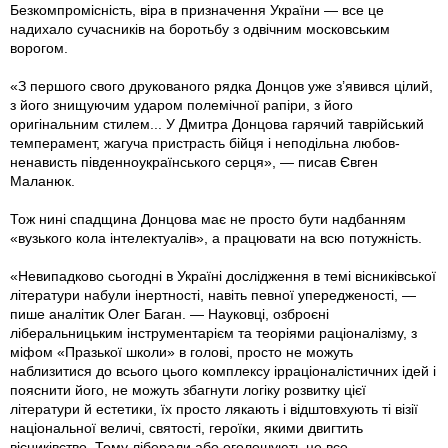
Безкомпромісність, віра в призначення України — все це
надихало сучасників на боротьбу з одвічним московським
ворогом.
«З першого свого друкованого рядка Донцов уже з’явився цілий,
з його знищуючим ударом полемічної рапіри, з його
оригінальним стилем... У Дмитра Донцова гарячий таврійський
темперамент, жагуча пристрасть бійця і неподільна любов-
ненависть південноукраїнського серця», — писав Євген
Маланюк.
Тож нині спадщина Донцова має не просто бути надбанням
«вузького кола інтелектуалів», а працювати на всю потужність.
«Невипадково сьогодні в Україні дослідження в темі вісниківської
літератури набули інертності, навіть певної упередженості, —
пише аналітик Олег Баган. — Науковці, озброєні
ліберальницьким інструментарієм та теоріями раціоналізму, з
міфом «Празької школи» в голові, просто не можуть
наблизитися до всього цього комплексу ірраціоналістичних ідей і
пояснити його, не можуть збагнути логіку розвитку цієї
літератури й естетики, їх просто лякають і відштовхують ті візії
національної величі, святості, героїки, якими двигтить
вісниківство. Тому ліберали або оголошують це все