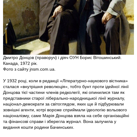
Дмитро Донцов (праворуч) і діяч ОУН Борис Вітошинський.
Канада, 1972 рік.
Фото з сайту jnsm.com.ua.
У 1932 році, коли в редакції «Літературно-наукового вістника»
сталася «внутрішня революція», тобто бунт проти ідейної лінії
Донцова тієї частини членів редколегії, які опинилися там як
представники старої ліберально-народницької лінії журналу,
націонал-демократи за світоглядом, яких ще й підбурювали
зовнішні агенти, котрі вороже сприймали ідеологію вольового
націоналізму, саме Марія Донцова взяла на себе організаційні
та фінансові справи і зберегла журнал. Вона залучила у
видання кошти родини Бачинських.