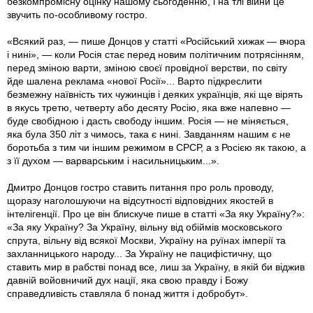
безкомпромісну оцінку нашому сьогоденню, і на тлі війни це
звучить по-особливому гостро.
«Всякий раз, — пише Донцов у статті «Російський хижак — вчора
і нині», — коли Росія стає перед новим політичним потрясінням,
перед зміною варти, зміною своєї провідної верстви, по світу
йде шалена реклама «нової Росії»... Варто підкреслити
безмежну наївність тих чужинців і деяких українців, які ще вірять
в якусь третю, четверту або десяту Росію, яка вже напевно —
буде свобідною і дасть свободу іншим. Росія — не міняється,
яка була 350 літ з чимось, така є нині. Завданням нашим є не
боротьба з тим чи іншим режимом в СРСР, а з Росією як такою, а
з її духом — варварським і насильницьким...».
Дмитро Донцов гостро ставить питання про роль проводу,
щоразу наголошуючи на відсутності відповідних якостей в
інтелігенції. Про це він блискуче пише в статті «За яку Україну?»:
«За яку Україну? За Україну, вільну від обіймів московського
спрута, вільну від всякої Москви, Україну на руїнах імперії та
захланницького народу... За Україну не пацифістичну, що
ставить мир в рабстві понад все, лиш за Україну, в якій би віджив
давній войовничий дух нації, яка свою правду і Божу
справедливість ставляла б понад життя і добробут».