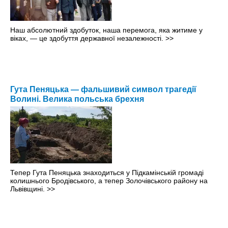
Наш абсолютний здобуток, наша перемога, яка житиме у
віках, — це здобуття державної незалежності.
>>
Гута Пеняцька — фальшивий символ трагедії
Волині. Велика польська брехня
Тепер Гута Пеняцька знаходиться у Підкамінській громаді
колишнього Бродівського, а тепер Золочівського району на
Львівщині.
>>