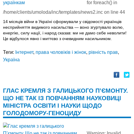
for foreach() in
/home/clients/umoloda/inc/templates/news2.inc
on line
44
14 місяців війни в Україні сформували у свідомості українців
несприйняття видимого насильства — воно згуртувало волю,
енергію, силу нації, і народ сказав: ми не дамо себе неволити!
Це відбулося явно і миттєво з очевидним насильником.
Теги:
Інтернет
,
права чоловіків і жінок
,
рівність прав
,
Україна
ГЛАС КРЕМЛЯ З ГАЛИЦЬКОГО П’ЄМОНТУ.
ЩО НЕ ТАК ІЗ ПОВЧАННЯМ НАУКОВИЦІ
МІНІСТРА ОСВІТИ І НАУКИ ЩОДО
ГОЛОДОМОРУ-ГЕНОЦИДУ
Warning
: Invalid