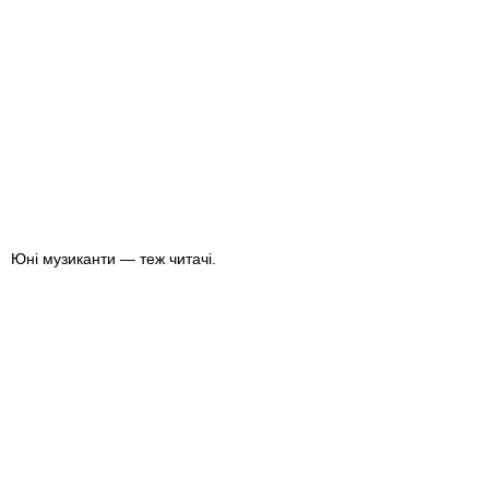
Юні музиканти — теж читачі.