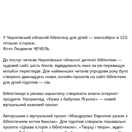
У Чернігівській обласній бібліотеці для дітей — книгозбірні зі 123-
літньою історією.
Фото Людмили ЧЕЧЕЛЬ.
До послуг читачів Чернігівської обласної дитячої бібліотеки —
чудовий сайт, шість блогів, відвідуваність яких за рік перевищує
мільйон переглядів. Для найменших читачів упродовж року було
створено дванадцять нових онлайн-проєктів на сайті бібліотеки,
для дітей-підлітків — сім.
Бібліотекарі в умовах карантину створюють власні інтернет-
продукти. Наприклад, «Казки з бабусею Ягусею» — новий
віртуальний казковий проєкт.
Авторським є віртуальний проєкт «Мандруємо Європою разом з
бібліотечним котом Кексом». Для підлітків створили пізнавальні
проєкти «Цікава історія з бібліотекою», «Творці і твори», відео­