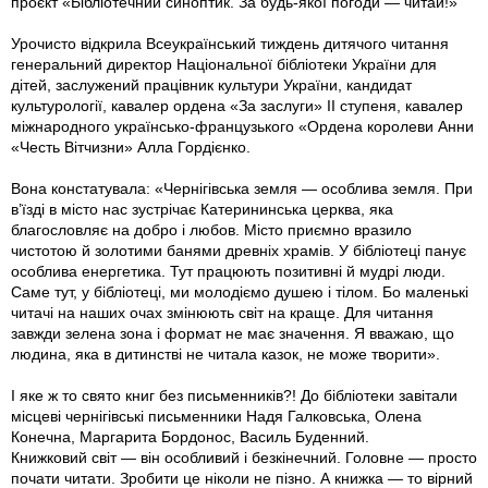
проєкт «Бібліотечний синоптик. За будь-якої погоди — читай!»
Урочисто відкрила Всеукраїнський тиждень дитячого читання
генеральний директор Національної бібліотеки України для
дітей, заслужений працівник культури України, кандидат
культурології, кавалер ордена «За заслуги» ІІ ступеня, кавалер
міжнародного українсько-французького «Ордена королеви Анни
«Честь Вітчизни» Алла Гордієнко.
Вона констатувала: «Чернігівська земля — особлива земля. При
в’їзді в місто нас зустрічає Катерининська церква, яка
благословляє на добро і любов. Місто приємно вразило
чистотою й золотими банями древніх храмів. У бібліотеці панує
особлива енергетика. Тут працюють позитивні й мудрі люди.
Саме тут, у бібліотеці, ми молодіємо душею і тілом. Бо маленькі
читачі на наших очах змінюють світ на краще. Для читання
завжди зелена зона і формат не має значення. Я вважаю, що
людина, яка в дитинстві не читала казок, не може творити».
І яке ж то свято книг без письменників?! До бібліотеки завітали
місцеві чернігівські письменники Надя Галковська, Олена
Конечна, Маргарита Бордонос, Василь Буденний.
Книжковий світ — він особливий і безкінечний. Головне — просто
почати читати. Зробити це ніколи не пізно. А книжка — то вірний