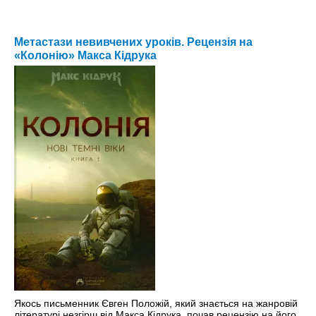
Метастази невивчених уроків. Рецензія на
«Колонію» Макса Кідрука
Якось письменник Євген Положій, який знається на жанровій
літературі незгірш від Макса Кідрука, почав рецензію на його