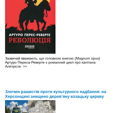
Зазвичай вважають, що головною книгою (Magnum opus)
Артуро Переса-Реверте є романний цикл про капітана
Алятрісте.
>>
Злочин рашистів проти культурного надбання: на
Херсонщині знищено дерев’яну козацьку церкву