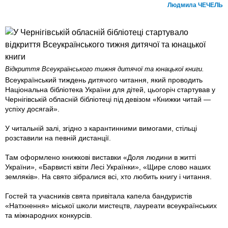
Людмила ЧЕЧЕЛЬ
Відкриття Всеукраїнського тижня дитячої та юнацької книги.
Всеукраїнський тиждень дитячого читання, який проводить
Національна бібліотека України для дітей, цьогоріч стартував у
Чернігівській обласній бібліотеці під девізом «Книжки читай —
успіху досягай».
У читальній залі, згідно з карантинними вимогами, стільці
розставили на певній дистанції.
Там оформлено книжкові виставки «Доля людини в житті
України», «Барвисті квіти Лесі Українки», «Щире слово наших
земляків». На свято зібралися всі, хто любить книгу і читання.
Гостей та учасників свята привітала капела бандуристів
«Натхнення» міської школи мистецтв, лауреати всеукраїнських
та міжнародних конкурсів.