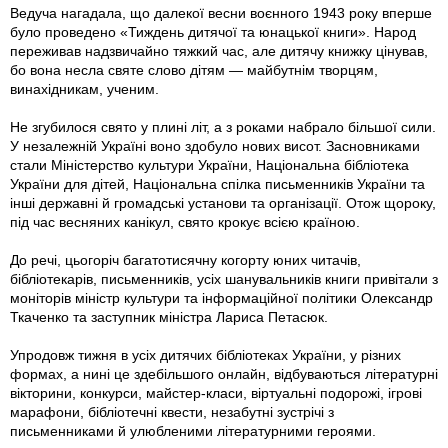
Ведуча нагадала, що далекої весни воєнного 1943 року вперше
було проведено «Тиждень дитячої та юнацької книги». Народ
переживав надзвичайно тяжкий час, але дитячу книжку цінував,
бо вона несла святе слово дітям — майбутнім творцям,
винахідникам, ученим.
Не згубилося свято у плині літ, а з роками набрало більшої сили.
У незалежній Україні воно здобуло нових висот. Засновниками
стали Міністерство культури України, Національна бібліотека
України для дітей, Національна спілка письменників України та
інші державні й громадські установи та організації. Отож щороку,
під час весняних канікул, свято крокує всією країною.
До речі, цьогоріч багатотисячну когорту юних читачів,
бібліотекарів, письменників, усіх шанувальників книги привітали з
моніторів міністр культури та інформаційної політики Олександр
Ткаченко та заступник міністра Лариса Петасюк.
Упродовж тижня в усіх дитячих бібліотеках України, у різних
формах, а нині це здебільшого онлайн, відбуваються літературні
вікторини, конкурси, майстер-класи, віртуальні подорожі, ігрові
марафони, бібліотечні квести, незабутні зустрічі з
письменниками й улюбленими літературними героями.