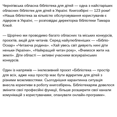
Чернігівська обласна бібліотека для дітей — одна з найстаріших
обласних бібліотек для дітей в Україні. Книгозбірні — 123 роки!
«Наша бібліотека за кількістю обслуговування користувачів є
лідером в Україні, — розповідає директорка бібліотеки Тамара
Клюй.
— Щорічно ми проводимо багато обласних та міських конкурсів,
проєктів, акцій для читачів. Серед найулюбленіших — «Бібліо-
Оскар» «Читаюча родина». «Хай увесь світ дивують нині діти
неньки-України», «Найкращий читач року», «Вчимося жити на
землі». Діти області — активні учасники всеукраїнських
конкурсів.
Один із напрямів — інклюзивний проєкт «Бібліотека — простір
для всіх, адже наш простір має бути відкритим для дітей з
різними можливостями. Сьогоднішня карантинна ситуація
внесла корективи в роботу книгозбірень. Бібліотекарям довелося
змінити свої професійні функції, більше розширити свої канали
комунікацій з користувачами, опанувати онлайн-програми».