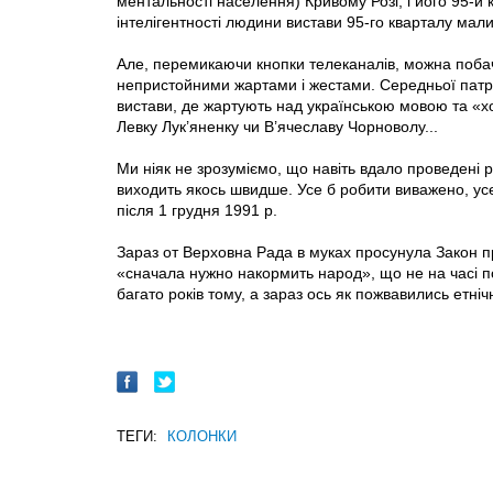
ментальності населення) Кривому Розі, і його 95-й 
інтелігентності людини вистави 95-го кварталу мали
Але, перемикаючи кнопки телеканалів, можна побачи
непристойними жартами і жестами. Середньої патріо
вистави, де жартують над українською мовою та «хох
Левку Лук’яненку чи В’ячеславу Чорноволу...
Ми ніяк не зрозуміємо, що навіть вдало проведені 
виходить якось швидше. Усе б робити виважено, усе
після 1 грудня 1991 р.
Зараз от Верховна Рада в муках просунула Закон п
«сначала нужно накормить народ», що не на часі по
багато років тому, а зараз ось як пожвавились етніч
ТЕГИ:
КОЛОНКИ