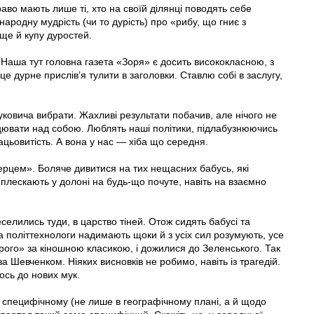
раво мають лише ті, хто на своїй ділянці поводять себе
ародну мудрість (чи то дурість) про «рибу, що гниє з
ще й купу дуростей.
. Наша тут головна газета «Зоря» є досить висококласною, з
це дурне прислів’я тулити в заголовки. Ставлю собі в заслугу,
овича вибрати. Жахливі результати побачив, але нічого не
ацювати над собою. Люблять наші політики, підлабузнюючись
ацьовитість. А вона у нас — хіба що середня.
ерцем». Боляче дивитися на тих нещасних бабусь, які
 плескають у долоні на будь-що почуте, навіть на взаємно
реселились туди, в царство тіней. Отож сидять бабусі та
 та політтехнологи надимають щоки й з усіх сил розумують, усе
ірого» за кіношною класикою, і дожилися до Зеленського. Так
 Шевченком. Ніяких висновків не робимо, навіть із трагедій.
ось до нових мук.
 специфічному (не лише в географічному плані, а й щодо