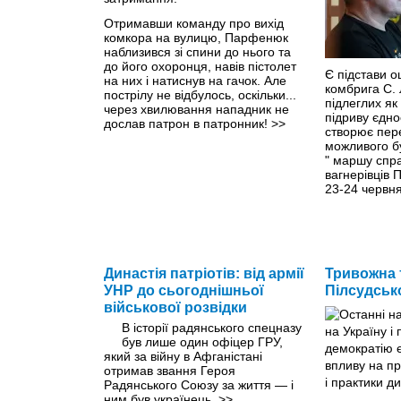
Отримавши команду про вихід
комкора на вулицю, Парфенюк
наблизився зі спини до нього та
до його охоронця, навів пістолет
Є підстави о
на них і натиснув на гачок. Але
комбрига С. 
пострілу не відбулось, оскільки...
підлеглих як
через хвилювання нападник не
підриву єдно
дослав патрон в патронник!
>>
створює пер
можливого б
" маршу спра
вагнерівців 
23-24 червня
Династія патріотів: від армії
Тривожна 
УНР до сьогоднішньої
Пілсудськ
військової розвідки
В історії радянського спецназу
був лише один офіцер ГРУ,
який за війну в Афганістані
отримав звання Героя
Радянського Союзу за життя — і
ним був українець.
>>