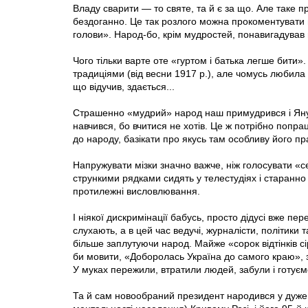
Владу сварити — то святе, та й є за що. Але таке п
бездоганно. Це так розлого можна прокоментувати н
голови». Народ-бо, крім мудростей, понавигадував 
Чого тільки варте оте «гуртом і батька легше бити»
традиціями (від весни 1917 р.), але чомусь любила 
що відучив, здається...
Страшенно «мудрий» народ наш примудрився і Янук
навчився, бо вчитися не хотів. Це ж потрібно попр
до народу, базікати про якусь там особливу його пр
Напружувати мізки значно важче, ніж голосувати «с
стрункими рядками сидять у телестудіях і старанно
протилежні висловлювання.
І ніякої дискримінації бабусь, просто дідусі вже пе
слухають, а в цей час ведучі, журналісти, політики
більше заплутуючи народ. Майже «сорок відтінків с
би мовити, «Доборолась Україна до самого краю», за
У муках пережили, втратили людей, забули і готуєм
Та й сам новообраний президент народився у дуже