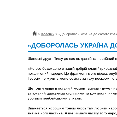
Головна
>
Колонки
>
«Доборолась Україна до самого краю
«ДОБОРОЛАСЬ УКРАЇНА ДО
Шановні друзі! Пишу до вас як давній та постійний 
«Не все безхмарно в нашій добрій славі,/ тривожний 
покалічений народ». Це фрагмент мого вірша, опублі
І зовсім не мучить мене совість за таку нескромніст
Ще тоді я лише в останній момент змінив «дуже» н
затюканий царськими століттями та комуністичними
убогими плебейськими утіхами.
Вважається хорошим тоном якось там любити народ.
значна його частина. А ще чималу частку того нар