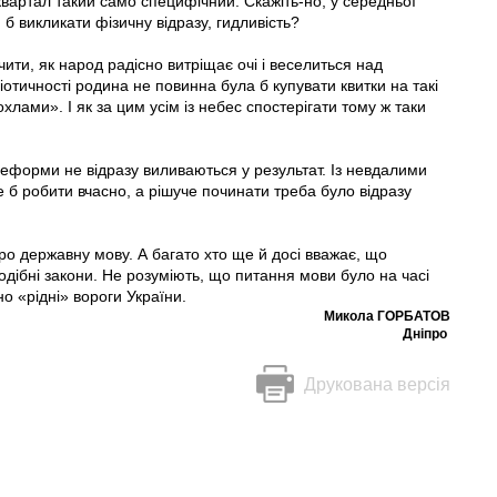
квартал такий само специфічний. Скажіть-но, у середньої
 б викликати фізичну відразу, гидливість?
ти, як народ радісно витріщає очі і веселиться над
тичності родина не повинна була б купувати квитки на такі
лами». І як за цим усім iз небес спостерігати тому ж таки
реформи не відразу виливаються у результат. Із невдалими
 б робити вчасно, а рішуче починати треба було відразу
ро державну мову. А багато хто ще й досі вважає, що
дібні закони. Не розуміють, що питання мови було на часі
но «рідні» вороги України.
Микола ГОРБАТОВ
Дніпро
Друкована версія