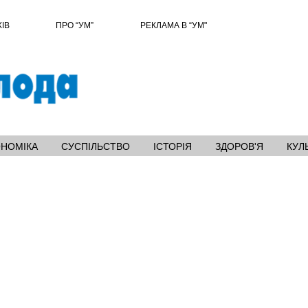
ХІВ
ПРО “УМ”
РЕКЛАМА В “УМ"
ОНОМІКА
СУСПІЛЬСТВО
ІСТОРІЯ
ЗДОРОВ'Я
КУЛ