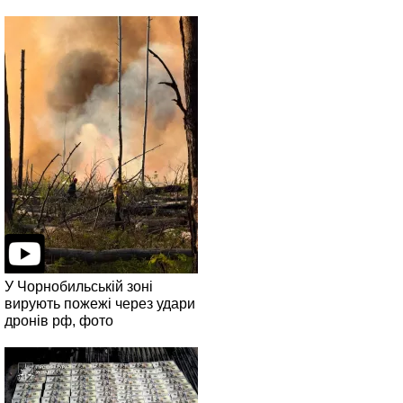
У Чорнобильській зоні
вирують пожежі через удари
дронів рф, фото