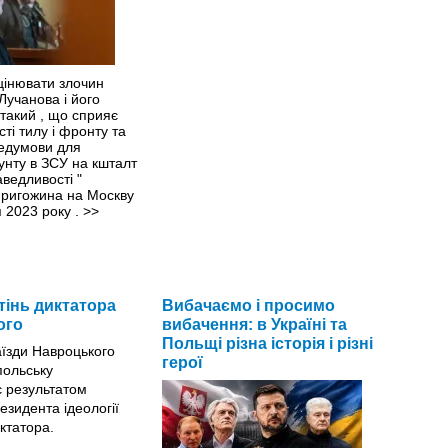
цінювати злочин
Лучанова і його
 такий , що сприяє
сті тилу і фронту та
едумови для
унту в ЗСУ на кшталт
ведливості "
Пригожина на Москву
 2023 року .
>>
тінь диктатора
Вибачаємо і просимо
ого
вибачення: в Україні та
Польщі різна історія і різні
герої