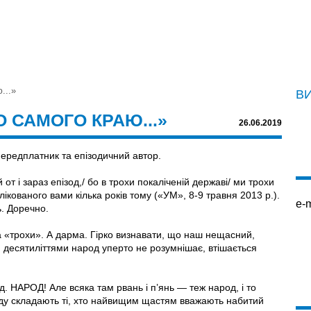
...»
В
 САМОГО КРАЮ...»
26.06.2019
передплатник та епізодичний автор.
от і зараз епізод,/ бо в трохи покаліченій державі/ ми трохи
кованого вами кілька років тому («УМ», 8-9 травня 2013 р.).
e-m
ь. Доречно.
а «трохи». А дарма. Гірко визнавати, що наш нещасний,
 десятиліттями народ уперто не розумнішає, втішається
 НАРОД! Але всяка там рвань і п’янь — теж народ, і то
оду складають ті, хто найвищим щастям вважають набитий