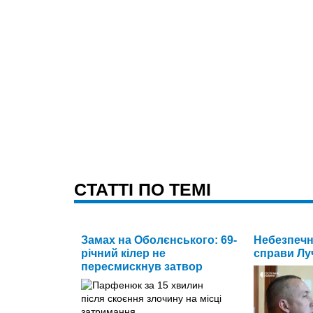
CТАТТІ ПО ТЕМІ
Замах на Оболєнського: 69-
Небезпечн
річний кілер не
справи Лу
пересмискнув затвор