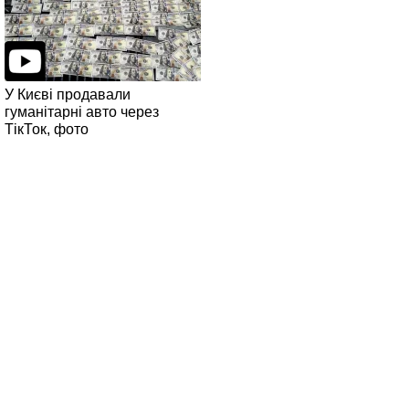
У Києві продавали
гуманітарні авто через
ТікТок, фото