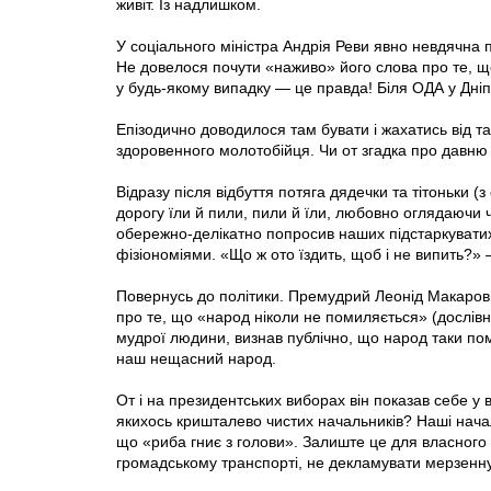
живіт. Із надлишком.
У соціального міністра Андрія Реви явно невдячна
Не довелося почути «наживо» його слова про те, що 
у будь-якому випадку — це правда! Біля ОДА у Дніп
Епізодично доводилося там бувати і жахатись від т
здоровенного молотобійця. Чи от згадка про давню 
Відразу після відбуття потяга дядечки та тітоньки (з
дорогу їли й пили, пили й їли, любовно оглядаючи ч
обережно-делікатно попросив наших підстаркуватих
фізіономіями. «Що ж ото їздить, щоб і не випить?» —
Повернусь до політики. Премудрий Леонід Макаров
про те, що «народ ніколи не помиляється» (дослівно
мудрої людини, визнав публічно, що народ таки по
наш нещасний народ.
От і на президентських виборах він показав себе у в
якихось кришталево чистих начальників? Наші началь
що «риба гниє з голови». Залиште це для власного 
громадському транспорті, не декламувати мерзенну 