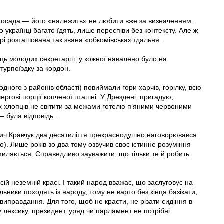
 посада — його «належить» не любити вже за визначенням.
українці багато їдять, лише переспіви без контексту. Але ж
рі розташована так звана «обкомівська» їдальня.
аць молодих секретарш: у кожної навалено було на
турпоїздку за кордон.
 одного з районів області) повиймали гори харчів, горілку, всю
ергові порції копченої пташні. У Дрездені, пригадую,
 хлопців не світити за межами готелю п’яними червоними
 була відповідь...
ич Кравчук два десятиліття прекраснодушно наговорювався
). Лише років зо два тому озвучив своє істинне розуміння
миляється. Справедливо зауважити, що тільки те й робить
сій неземній красі. І такий народ вважає, що заслуговує на
ники походять із народу, тому не варто без кінця базікати,
виправдання. Для того, щоб не красти, не різати сидіння в
лексику, президент, уряд чи парламент не потрібні.