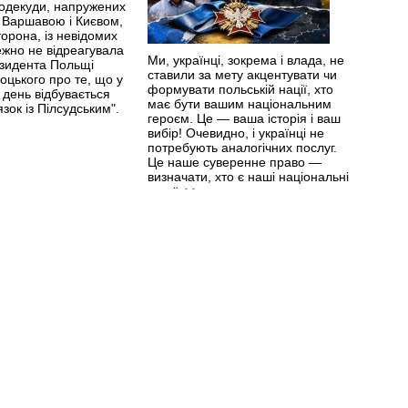
подекуди, напружених
 Варшавою і Києвом,
торона, із невідомих
ежно не відреагувала
Ми, українці, зокрема і влада, не
езидента Польщі
ставили за мету акцентувати чи
цького про те, що у
формувати польській нації, хто
 день відбувається
має бути вашим національним
зок із Пілсудським".
героєм. Це — ваша історія і ваш
вибір! ​Очевидно, і українці не
потребують аналогічних послуг.
Це наше суверенне право —
визначати, хто є наші національні
герої.
>>