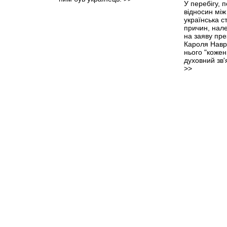
У перебігу, 
відносин між
українська с
причин, нал
на заяву пр
Кароля Навро
нього "кожен
духовний зв'я
>>