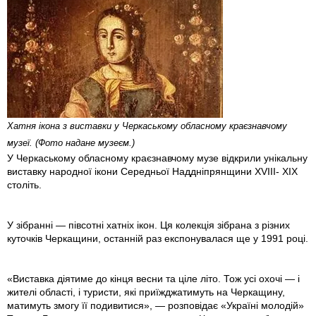
Хатня ікона з виставки у Черкаському обласному краєзнавчому
музеї. (Фото надане музеєм.)
У Черкаському обласному краєзнавчому музе відкрили унікальну
виставку народної ікони Середньої Наддніпрянщини XVIII- XIX
століть.
У зібранні — півсотні хатніх ікон. Ця колекція зібрана з різних
куточків Черкащини, останній раз експонувалася ще у 1991 році.
«Виставка діятиме до кінця весни та ціле літо. Тож усі охочі — і
жителі області, і туристи, які приїжджатимуть на Черкащину,
матимуть змогу її подивитися», — розповідає «Україні молодій»