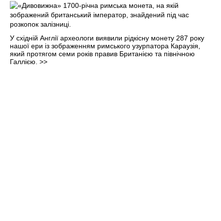
У східній Англії археологи виявили рідкісну монету 287 року
нашої ери із зображенням римського узурпатора Караузія,
який протягом семи років правив Британією та північною
Галлією.
>>