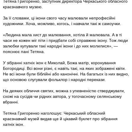
Тетяна Григоренко, заступник директора Черкаського обласного
краєзнавчого музею.
За її словами, ці ікони свого часу малювали непрофесійні
художники. Хоча, можливо, когось, і навчали такі ж самоучки.
«Людина мала хист до малювання, хотіла й малювала. А в ті
часи не кожен міг піти і придбати собі справжню ікону. Тож люди
залюбки купували такі народні ікони і до них молилися», —
пояснює пані Тетяна.
У зібранні хатніх ікон є Миколай, Божа матір, коронування
Богородиці. Всі вони різні, є навіть такі, на яких зображені квіти.
Не всі ікони були біблійні або канонічні. На багатьох iз них видно,
що основою слугували фольклор i народні перекази.
На деяких обличчя святих, можна з упевненістю стверджувати,
схожі на сусідів чи рідних автора, у тогочасному селянському
вбранні.
Тетяна Григоренко наголошує: Черкаський обласний
краєзнавчий музей видав ще й цікавий буклет про зібрання
хатніх ікон.