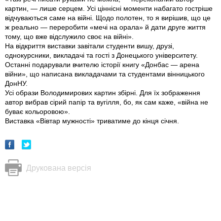
картин, — лише серцем. Усі ціннісні моменти набагато гостріше
відчуваються саме на війні. Щодо полотен, то я вирішив, що це
ж реально — переробити «мечі на орала» й дати друге життя
тому, що вже відслужило своє на війні».
На відкриття виставки завітали студенти вишу, друзі,
однокурсники, викладачі та гості з Донецького університету.
Останні подарували вчителю історії книгу «Донбас — арена
війни», що написана викладачами та студентами вінницького
ДонНУ.
Усі образи Володимирових картин збірні. Для їх зображення
автор вибрав сірий папір та вугілля, бо, як сам каже, «війна не
буває кольоровою».
Виставка «Вівтар мужності» триватиме до кінця січня.
Друкована версія