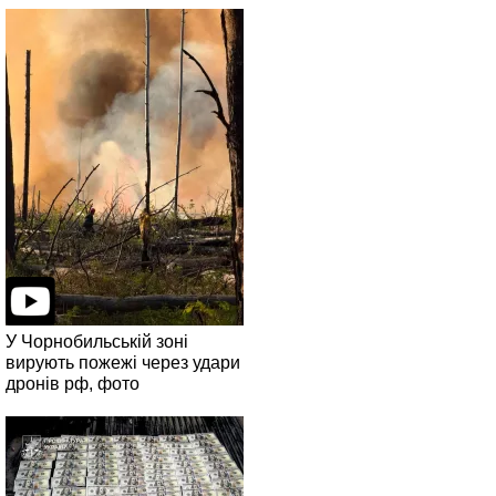
У Чорнобильській зоні
вирують пожежі через удари
дронів рф, фото