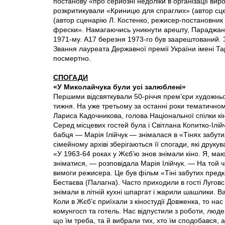
постанову «про серйозні недоліки в організації виро
розкритикували «Криницю для спраглих» (автор сцен
(автор сценарію Л. Костенко, режисер-постановник 
фрески». Намагаючись уникнути арешту, Параджанов
1971-му. А17 березня 1973-го був заарештований. З
Звання лауреата Державної премії України імені Т
посмертно.
СПОГАДИ
«У Миколайчука були усі залюблені»
Першими відсвяткували 50-річчя прем’єри художньо
тижня. На уже третьому за останні роки тематично
Лариса Кадочникова, голова Національної спілки к
Серед місцевих гостей була і Світлана Копитко-Ілій
бабця — Марія Ілійчук — знімалася в «Тінях забутих 
сімейному архіві зберігаються її спогади, які друкув
«У 1963-64 роках у Жєб’ю знов знімали кіно. Я, ма
зніматися, — розповідала Марія Ілійчук. — На той 
вимоги режисера. Це був фільм «Тіні забутих предків
Бестаєва (Палагна). Часто приходили в гості Луговс
знімали в літній кухні шпаргат і жарили шашлики. В
Коли в Жєб’є приїхали з кіностудії Довженка, то на
комунгосп та готель. Нас відпустили з роботи, людей
що їм треба, та й вибрали тих, хто їм сподобався, 