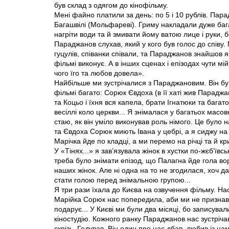
був склад з одягом до кінофільму.
Мені файно платили за день: по 5 і 10 рублів. Пара
Багашвілі (Мольфареві). Гриму накладали дуже бага
нагріти води та й змивати йому ватою лице і руки, бо
Параджанов слухав, який у кого був голос до співу.
гуцулів, співанки співали, та Параджанов знайшов як
фільмі виконує. А в інших сценах і епізодах чути мій
чого їго та любов довела».
Найбільше ми зустрічалися з Параджановим. Він бу
фільмі багато: Сорюк Євдоха (в її хаті жив Параджа
та Коцьо і їхня вся капела, брати Ігнатюки та багат
весіллі коло церкви... Я знімалася у багатьох масов
стаю, як він уміло виконував роль німого. Це було 
та Євдоха Сорюк миють Івана у цебрі, а я сиджу на 
Марічка йде по кладці, а ми перемо на річці та й к
У «Тінях...» я зав’язувала жінок в хустки по-жєб’ївс
треба було знімати епізод, що Палагна йде гола во
наших жінок. Але ні одна на то не згодилася, хоч да
стати голою перед знімальною групою...
Я три рази їхала до Києва на озвучення фільму. На
Марійка Сорюк нас попередила, аби ми не признава
подарує... У Києві ми були два місяці, бо записув
кіностудію. Кожного ранку Параджанов нас зустрічав
скрізь. Годував. Він один про нас дбав, любив iз на