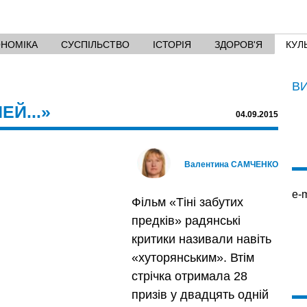
ОНОМІКА
СУСПІЛЬСТВО
ІСТОРІЯ
ЗДОРОВ'Я
КУЛ
В
ЕЙ...»
04.09.2015
Валентина САМЧЕНКО
e-m
Фільм «Тіні забутих
предків» радянські
критики називали навіть
«хуторянським». Втім
стрічка отримала 28
призів у двадцять одній