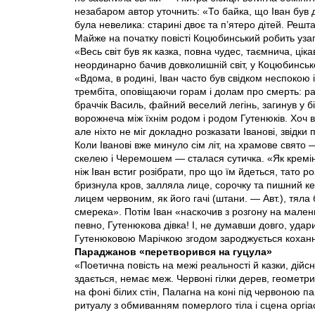
незабаром автор уточнить: «То байка, що Іван був 
була невелика: старині двоє та п’ятеро дітей. Решт
Майже на початку повісті Коцюбинський робить узаг
«Весь світ був як казка, повна чудес, таємнича, ці
неординарно бачив довколишній світ, у Коцюбинськ
«Вдома, в родині, Іван часто був свідком неспокою і 
трембіта, оповіщаючи горам і долам про смерть: раз
браччік Василь, файний веселий легінь, загинув у б
ворожнеча між їхнім родом і родом Гутенюків. Хоч вс
але ніхто не міг докладно розказати Іванові, звідки
Коли Іванові вже минуло сім літ, на храмове свято 
скелею і Черемошем — сталася сутичка. «Як кремін
ніж Іван встиг розібрати, про що їм йдеться, тато р
бризнула кров, залляла лице, сорочку та пишний ке
лицем червоним, як його гачі (штани. — Авт.), тяла б
смерека». Потім Іван «наскочив з розгону на малень
певно, Гутенюкова дівка! І, не думавши довго, удари
Гутенюковою Марічкою згодом зароджується кохання
Параджанов «перетворився на гуцула»
«Поетична повість на межі реальності й казки, дійсн
здається, немає меж. Червоні гілки дерев, геометр
на фоні білих стін, Палагна на коні під червоною п
ритуалу з обмиванням померлого тіла і сцена оргіа