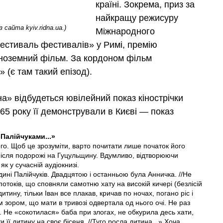
країні. Зокрема, приз за
найкращу режисуру
 сайта kyiv.ridna.ua.)
Міжнародного
естиваль фестивалів» у Римі, премію
іноземний фільм. За кордоном фільм
 (є там такий епізод).
на» відбудеться ювілейний показ кінострічки
5 року її демонстрували в Києві — показ
Палійчуками...»
го. Щоб це зрозуміти, варто почитати лише початок його
 після подорожі на Гуцульщину. Вдумливо, відтворюючи
к у сучасній аудіокнизі.
дині Палійчуків. Двадцятою і останньою була Анничка. //Не
потоків, що сповняли самотню хату на високій кичері (безлісій
дитину, тільки Іван все плакав, кричав по ночах, погано ріс і
зором, що мати в тривозі одвертала од нього очі. Не раз
. Не «сокотилася» баба при злогах, не обкурила десь хати,
и її дитину на своє бісеня. //Туго росла дитина...» Хоча