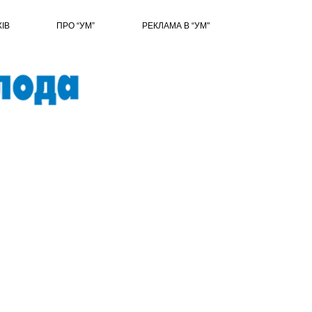
ХІВ
ПРО “УМ”
РЕКЛАМА В “УМ"