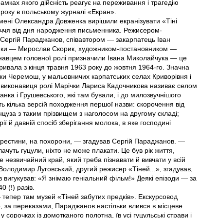
амках якого дійсність реагує на переживання і трагедію
6 року в польському журналі «Екран».
ї імені Олександра Довженка вирішили екранізувати «Тіні
іччя вiд дня народження письменника. Режисером-
 Сергій Параджанов, співавтором — закарпатець Іван
ики — Мирослав Скорик, художником-постановником —
онавцем головної ролі призначили Івана Миколайчука — це
ривала з кінця травня 1963 року до жовтня 1964-го. Значна
чки Черемош, у мальовничих карпатських селах Криворівня і
’ю виконавиця ролі Марічки Лариса Кадочникова називає селом
анка і Грушевського, які там бували, і до милозвучнішого
ь кілька версій походження першої назви: скорочення від
цуза з таким прізвищем з наголосом на другому складі;
ї й давній спосіб зберігання молока, в яке господині
хрестини, на похорони, — згадував Сергій Параджанов. —
лачуть гуцули, ніхто не може плакати. Це був рік життя,
 незвичайний край, який треба пізнавати й вивчати у всій
Володимир Луговський, другий режисер «Тіней...», згадував,
вигукував: «Я знімаю геніальний фільм!» Деякі епізоди — за
(!) разів.
тепер там музей «Тіней забутих предків». Екскурсовод
, за переказами, Параджанов настільки влився в місцеве
 сорочках із домотканого полотна, їв усі гуцульські страви і