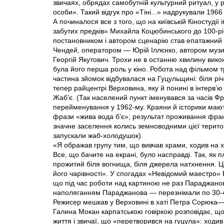
звичаях, обрядах самобутній культурний ритуал, у р
особи». Такий відгук про «Тіні...» надрукували 196
А починалося все з того, що на київській Кіностуді
забутих предків» Михайла Коцюбинського до 100-р
постановником і автором сценарію став епатажний
Чендей, оператором — Юрій Іллєнко, автором муз
Георгій Якутович. Трохи не в останню хвилину вик
була його перша роль у кіно. Робота над фільмом т
частина зйомок відбувалася на Гуцульщині: біля рі
тепер райцентрі Верховина, яку й понині в інтерв
Жаб’є. (Так населений пункт іменувався за часів Фр
перейменування у 1962-му. Краяни й історики мают
фрази «жива вода б’є»; результат проживання фран
значне заселення колись земноводними цієї територі
запускали жаб-холодушок).
«Я ображав групу тим, що вивчав храми, ходив на 
Все, що бачите на екрані, було насправді. Так, як п
прожитий біля вогнища, біля джерела натхнення. Це
його чарівності». У спогадах «Невідомий маестро» 
що під час роботи над картиною не раз Параджанов 
наполяганням Параджанова — перезнімали по 30-40 
Режисер мешкав у Верховині в хаті Петра Сорюка— 
Галина Мокан карпатською говіркою розповідає, що
життя і звичаї, що «перетворився на гуцула»: ходив у