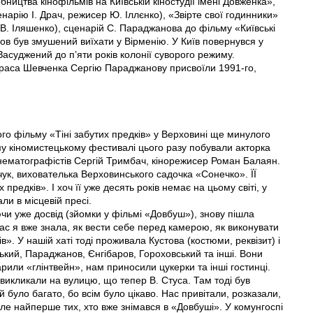
бництва кінофільмів на Київській кіностудії імені Довженка»,
арію І. Драч, режисер Ю. Іллєнко), «Звірте свої годинники»
В. Іляшенко), сценарій С. Параджанова до фільму «Київські
 був змушений виїхати у Вірменію. У Київ повернувся у
асуджений до п’яти років колонії суворого режиму.
араса Шевченка Сергію Параджанову присвоїли 1991-го,
го фільму «Тіні забутих предків» у Верховині ще минулого
му кіномистецькому фестивалі цього разу побували акторка
інематографістів Сергій Тримбач, кінорежисер Роман Балаян.
чук, вихователька Верховинського садочка «Сонечко». ЇЇ
предків». І хоч її уже десять років немає на цьому світі, у
али в місцевій пресі.
ючи уже досвід (зйомки у фільмі «Довбуш»), знову пішла
час я вже знала, як вести себе перед камерою, як виконувати
». У нашій хаті тоді проживала Кустова (костюми, реквізит) і
ький, Параджанов, Єнгібаров, Гороховський та інші. Вони
арили «глінтвейн», нам приносили цукерки та інші гостинці.
с викликали на вулицю, що тепер В. Стуса. Там тоді був
 було багато, бо всім було цікаво. Нас привітали, розказали,
але найперше тих, хто вже знімався в «Довбуші». У комунгоспі