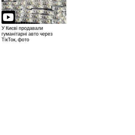
У Києві продавали
гуманітарні авто через
ТікТок, фото