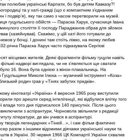
так полюбив українські Карпати, бо був дитям Кавказу?!
Богородиці та у хаті-гражді (що є компактним з’єднаним
 і подвір’я), яку так само з часом перетворили на музей.
ця гуцульського обійстя — Параска Харук, сучасниця Івана
же минулого століття її господу Параджанов обрав для зйомок
вав (хазяйнував). Скажімо, у цій хаті його готували до
мов у бочці. І донині там стоїть ліжко, на якому любив
02-річна Параска Харук часто підказувала Сергієві
есят місцевих жителів. Деякі фрагменти фільму гуцули навіть
 фільмі надворі виглядала, чи не з’являється ще сватати
к було 16. Вона була однією з жінок-плакальниць. На
аїв Гуцульщини Миколи Ілюка — музичний інструмент «Коза»
 близький родич грав у «Тінях забутих предків».
ському кінотеатрі «Україна» 4 вересня 1965 року виступили
рили про арешти серед інтелігенції, які відбулися влітку того
ї влади того дня підписалося 140 присутніх. Після цього
 виключили з аспірантури, Чорновола звільнили з редакції
итуту літератури, де він учився в аспірантурі.
у творців легендарних «Тіней...», і сам фільм фактично
сер разом з іншими відомими діячами української науки та
штів в Україні. 30 червня 1966 ЦК Компартії України схвалив