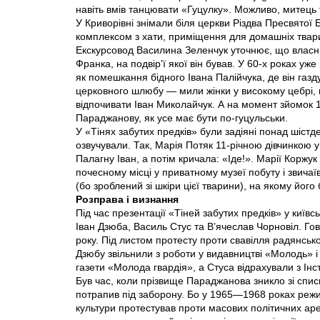
навіть вмів танцювати «Гуцулку». Можливо, митець 
У Криворівні знімали біля церкви Різдва Пресвятої 
комплексом з хати, приміщення для домашніх тварин
Екскурсовод Василина Зеленчук уточнює, що власни
Франка, на подвір’ї якої він бував. У 60-х роках у
як помешкання бідного Івана Палійчука, де він газду
церковного шлюбу — мили жінки у високому цебрі, не
відпочивати Іван Миколайчук. А на момент зйомок 1
Параджанову, як усе має бути по-гуцульськи.
У «Тінях забутих предків» були задіяні понад шістд
озвучували. Так, Марія Потяк 11-річною дівчинкою у
Палагну Іван, а потім кричала: «Іде!». Марії Коржу
почесному місці у приватному музеї побуту і звич
(бо зроблений зi шкіри цієї тварини), на якому його
Розправа і визнання
Під час презентації «Тіней забутих предків» у київ
Іван Дзюба, Василь Стус та В’ячеслав Чорновіл. Гово
року. Під листом протесту проти свавілля радянсько
Дзюбу звільнили з роботи у видавництві «Молодь» і
газети «Молода гвардія», а Стуса відрахували з Інст
Був час, коли прізвище Параджанова зникло зі списк
потрапив під заборону. Бо у 1965—1968 роках режи
культури протестував проти масових політичних аре