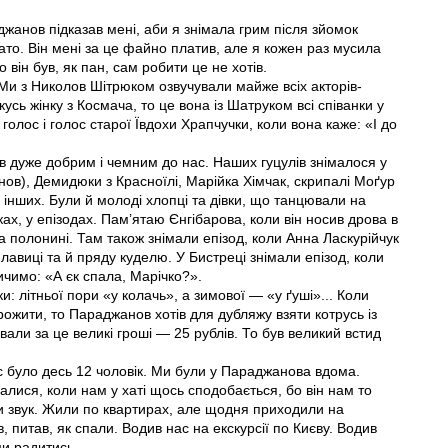
джанов підказав мені, аби я знімала грим після зйомок
то. Він мені за це файно платив, але я кожен раз мусила
 він був, як пан, сам робити це не хотів.
 Ми з Николов Шітрюком озвучували майже всіх акторів-
усь жінку з Космача, то це вона із Шатруком всі співанки у
 голос і голос старої Ївдохи Храпчучки, коли вона каже: «І до
в дуже добрим і чемним до нас. Наших гуцулів знімалося у
нов), Демидюки з Красноїлі, Марійка Хімчак, скрипалі Моґур
о інших. Були й молоді хлопці та дівки, що танцювали на
ках, у епізодах. Пам’ятаю Єнгібарова, коли він носив дрова в
на полонині. Там також знімали епізод, коли Анна Ласкурійчук
лавиці та й пряду куделю. У Бистреці знімали епізод, коли
ричимо: «А єк спала, Марічко?».
ьки: літньої пори «у колачь», а зимової — «у ґуші»... Коли
рожити, то Параджанов хотів для дубляжу взяти котрусь із
вали за це великі гроші — 25 рублів. То був великий встид
с було десь 12 чоловік. Ми були у Параджанова вдома.
лися, коли нам у хаті щось сподобається, бо він нам то
али звук. Жили по квартирах, але щодня приходили на
, питав, як спали. Водив нас на екскурсії по Києву. Водив
ми радитись.