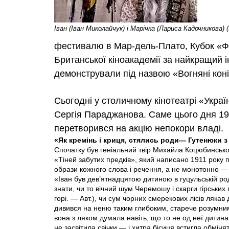
Іван (Іван Миколайчук) і Марічка (Лариса Кадочникова) (з
фестивалю в Мар-дель-Плато, Кубок «Ф
Британської кіноакадемії за найкращий 
демонстрували під назвою «Вогняні коні»
Сьогодні у столичному кінотеатрі «Украї
Сергія Параджанова. Саме цього дня 196
перетворився на акцію непокори владі.
«Як кремінь і криця, стялись роди— Гутенюки з 
Спочатку був геніальний твір Михайла Коцюбинсько
«Тіней забутих предків», який написано 1911 року
образи кожного слова і речення, а не монотонно — я
«Іван був дев’ятнадцятою дитиною в гуцульській ро
знати, чи то вічний шум Черемошу і скарги гірських 
горі. — Авт.), чи сум чорних смерекових лісів лякав 
дивився на неню таким глибоким, старече розумним 
вона з ляком думала навіть, що то не од неї дитина
не засвітила свічки — і хитра бісиця встигла обмінят