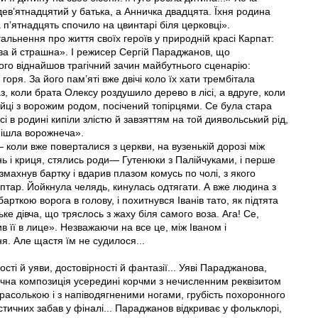
дев’ятнадцятий у батька, а Анничка двадцята. Їхня родина
а п’ятнадцять спочило на цвинтарі біля церковці».
альнення про життя своїх героїв у природній красі Карпат:
кава й страшна». І режисер Сергій Параджанов, що
ого віднайшов трагічний зачин майбутнього сценарію:
горя. За його пам’яті вже двічі коло їх хати трембітала
, коли брата Олексу роздушило дерево в лісі, а вдруге, коли
ійці з ворожим родом, посічений топірцями. Се була стара
і в родині кипіли злістю й завзяттям на той диявольський рід,
 пішла ворожнеча».
— коли вже поверталися з церкви, на вузенькій дорозі між
ь і криця, стялись роди— Гутенюки з Палійчуками, і перше
озмахнув бартку і вдарив плазом комусь по чолі, з якого
птар. Йойкнула челядь, кинулась одтягати. А вже людина з
арткою ворога в голову, і похитнувся Іванів тато, як підтята
ке дівча, що тряслось з жаху біля самого воза. Ага! Се,
в її в лице». Незважаючи на все це, між Іваном і
. Але щастя їм не судилося...
ості й уяви, достовірності й фантазії... Уяві Параджанова,
ична композиція усередині корчми з нечисленним реквізитом
арасолькою і з напіводягненими ногами, грубість похоронного
стичних забав у фіналі... Параджанов відкриває у фольклорі,