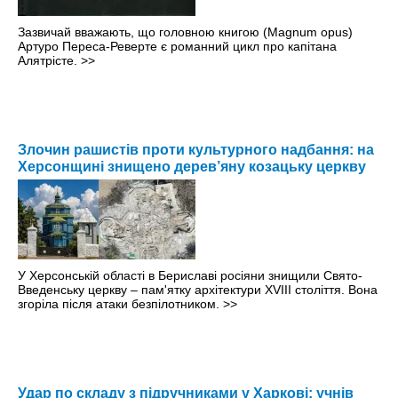
Зазвичай вважають, що головною книгою (Magnum opus)
Артуро Переса-Реверте є романний цикл про капітана
Алятрісте.
>>
Злочин рашистів проти культурного надбання: на
Херсонщині знищено дерев’яну козацьку церкву
У Херсонській області в Бериславі росіяни знищили Свято-
Введенську церкву – пам'ятку архітектури XVIII століття. Вона
згоріла після атаки безпілотником.
>>
Удар по складу з підручниками у Харкові: учнів