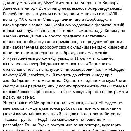
Днями у столичному Музеї мистецтв ім. Богдана та Варвари
Ханенків iз нагоди 23-ї річниці незалежності Азербайджанської
Республіки презентували виставку раритетних килимів XVIII —
початку XX століття. Слід відзначити, що в Азербайджані
килимарство є головною і корінною художньою формою, в якій
втілюється і дух, і світогляд, і інтелект, і смак народу. Килим для
азербайджанців був не просто предметом естетично-
практичного облаштування приміщень, а передусім оберегом,
який забезпечував добробут своїм складним і нерідко химерним
переплетенням-поєднанням зображуваних елементів.
У музеї Ханенків до колекцiї увійшли 11 килимів головних
північних шкіл азербайджанського ткацтва. «Перлиною»
експозиції є повністю натуральний безворсовий килим «Шедде»
початку XVIII століття, який входить до світових шедеврів
азербайджанського мистецтва. Однак, як поділилися музейники,
сьогодні цей раритет у них у досить проблемному стані і тому на
нинішній експозиції лежить — нитки можуть просто не витримати
підвісу на стінах.
Як розповіли «УМ» організатори виставки, сюжет «Шедде» не
має аналогій. «Це дуже тонка робота і за технікою виконання
(такий килим міг ткатися цілий рік цілою когортою майстринь
ткацької групи. — Ред.), і за смисловим наповненням, —
розповідає Ганна Рудик, заступниця гендиректора, кураторка
колекції мистецтва ісламу. — Тут дуже гармонійно поєднуються