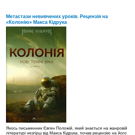
Метастази невивчених уроків. Рецензія на
«Колонію» Макса Кідрука
Якось письменник Євген Положій, який знається на жанровій
літературі незгірш від Макса Кідрука, почав рецензію на його