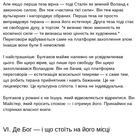
Але якщо перша теза вірна — тоді Сталін як земний Воланд є
законною силою. Він теж «частина тієї сили». Він теж карає
вульгарних і нагороджує обраних. Перша теза не просто
виправдовує тирана — вона його естетизує. Друга теза тоді стає
не свободою духу, а торгом: *я визнаю твою законність як
космічної сили — ти визнаєш мою цінність як художника.*
Переговори відбуваються саме на платформі захоплення злом.
Інакше вони були б неможливі.
І найстрашніше: Булгаков майже напевно не усвідомлював
цього. Він щиро вірив, що пише про свободу. Він щиро
захоплювався Воландом. Він не бачив, що платформа
переговорів — естетизація всесильної темряви — є саме тим,
що робить тирана прийнятним і навіть бажаним. Це не
лицемірство. Це культурна сліпота. І вона не індивідуальна.
Булгаков у романі є не Ієшуа, який відмовляється відректися. Він
Майстер, який просить спокою — і отримує його. Принаймні на
сторінках власної книги.
VI. Де Бог — і що стоїть на його місці