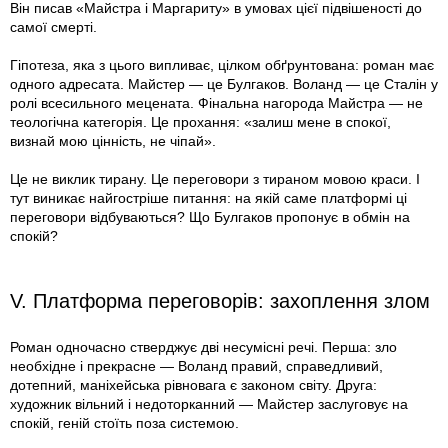
Він писав «Майстра і Маргариту» в умовах цієї підвішеності до
самої смерті.
Гіпотеза, яка з цього випливає, цілком обґрунтована: роман має
одного адресата. Майстер — це Булгаков. Воланд — це Сталін у
ролі всесильного мецената. Фінальна нагорода Майстра — не
теологічна категорія. Це прохання: «залиш мене в спокої,
визнай мою цінність, не чіпай».
Це не виклик тирану. Це переговори з тираном мовою краси. І
тут виникає найгостріше питання: на якій саме платформі ці
переговори відбуваються? Що Булгаков пропонує в обмін на
спокій?
V. Платформа переговорів: захоплення злом
Роман одночасно стверджує дві несумісні речі. Перша: зло
необхідне і прекрасне — Воланд правий, справедливий,
дотепний, маніхейська рівновага є законом світу. Друга:
художник вільний і недоторканний — Майстер заслуговує на
спокій, геній стоїть поза системою.