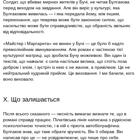
Солдат, що вбиває мирних жителів у Бучі, не читав Булгакова
перед виходом на завдання. Але він виріс у культурі, яка
Булгаковим живилась — і яка передала йому, між іншим,
переконання, що темрява може бути законною силою, що
насильство може бути справедливістю, що обраність звільняє
від відповідальності.
«Майстер і Маргарита» не винен у Бучі — це було б надто
прямолінійним звинуваченням. Але роман є частиною тієї
культурної матриці, що зробила Бучу можливою. Він один із
текстів, що навчали: є сила настільки велика, що стоїть поза
добром і злом, і зустріч із нею є не жахом, а привілеєм. Це не
нейтральний художній прийом. Це виховання. І ми бачили, кого
воно виховало.
X. Що залишається
Після всього сказаного — чесність вимагає визнати те, що в
романі справді працює. Пілатівська лінія написана з рідкісною
психологічною точністю, і в ній є гіркота автобіографічна:
Булгаков знав, що таке обрати зручність. Він її обирав. Він
написав про це — не усвідомлюючи, що пише про себе.