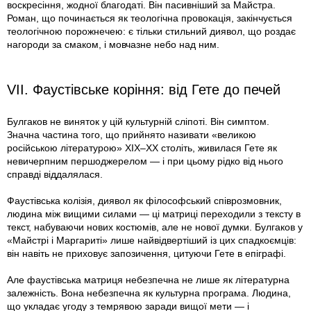
воскресіння, жодної благодаті. Він пасивніший за Майстра.
Роман, що починається як теологічна провокація, закінчується
теологічною порожнечею: є тільки стильний диявол, що роздає
нагороди за смаком, і мовчазне небо над ним.
VII. Фаустівське коріння: від Гете до печей
Булгаков не виняток у цій культурній сліпоті. Він симптом.
Значна частина того, що прийнято називати «великою
російською літературою» XIX–XX століть, живилася Гете як
невичерпним першоджерелом — і при цьому рідко від нього
справді віддалялася.
Фаустівська колізія, диявол як філософський співрозмовник,
людина між вищими силами — ці матриці переходили з тексту в
текст, набуваючи нових костюмів, але не нової думки. Булгаков у
«Майстрі і Маргариті» лише найвідвертіший із цих спадкоємців:
він навіть не приховує запозичення, цитуючи Гете в епіграфі.
Але фаустівська матриця небезпечна не лише як літературна
залежність. Вона небезпечна як культурна програма. Людина,
що укладає угоду з темрявою заради вищої мети — і