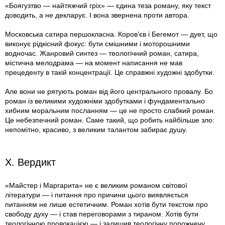
«Боягузтво — найтяжчий гріх» — єдина теза роману, яку текст
доводить, а не декларує. І вона звернена проти автора.
Московська сатира першокласна. Коров’єв і Бегемот — дует, що
виконує рідкісний фокус: бути смішними і моторошними
водночас. Жанровий синтез — теологічний роман, сатира,
містична мелодрама — на момент написання не мав
прецеденту в такій концентрації. Це справжні художні здобутки.
Але вони не рятують роман від його центрального провалу. Бо
роман із великими художніми здобутками і фундаментально
хибним моральним посланням — це не просто слабкий роман.
Це небезпечний роман. Саме такий, що робить найбільше зло:
непомітно, красиво, з великим талантом забирає душу.
X. Вердикт
«Майстер і Маргарита» не є великим романом світової
літератури — і питання про причини цього виявляється
питанням не лише естетичним. Роман хотів бути текстом про
свободу духу — і став переговорами з тираном. Хотів бути
теологічною провокацією — і залишив теологічну порожнечу.