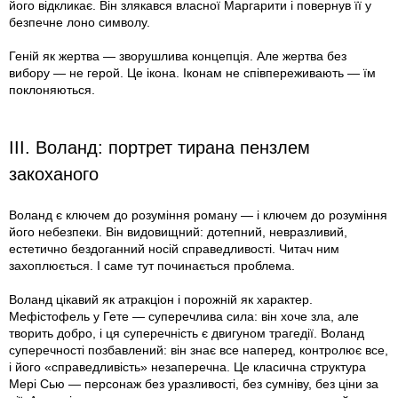
його відкликає. Він злякався власної Маргарити і повернув її у
безпечне лоно символу.
Геній як жертва — зворушлива концепція. Але жертва без
вибору — не герой. Це ікона. Іконам не співпереживають — їм
поклоняються.
III. Воланд: портрет тирана пензлем
закоханого
Воланд є ключем до розуміння роману — і ключем до розуміння
його небезпеки. Він видовищний: дотепний, невразливий,
естетично бездоганний носій справедливості. Читач ним
захоплюється. І саме тут починається проблема.
Воланд цікавий як атракціон і порожній як характер.
Мефістофель у Гете — суперечлива сила: він хоче зла, але
творить добро, і ця суперечність є двигуном трагедії. Воланд
суперечності позбавлений: він знає все наперед, контролює все,
і його «справедливість» незаперечна. Це класична структура
Мері Сью — персонаж без уразливості, без сумніву, без ціни за