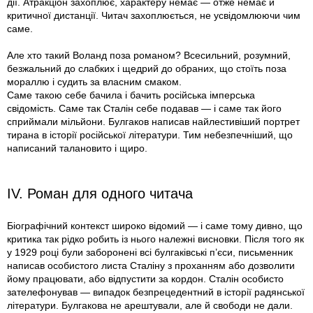
дії. Атракціон захоплює, характеру немає — отже немає й
критичної дистанції. Читач захоплюється, не усвідомлюючи чим
саме.
Але хто такий Воланд поза романом? Всесильний, розумний,
безжальний до слабких і щедрий до обраних, що стоїть поза
мораллю і судить за власним смаком.
Саме такою себе бачила і бачить російська імперська
свідомість. Саме так Сталін себе подавав — і саме так його
сприймали мільйони. Булгаков написав найлестивіший портрет
тирана в історії російської літератури. Тим небезпечніший, що
написаний талановито і щиро.
IV. Роман для одного читача
Біографічний контекст широко відомий — і саме тому дивно, що
критика так рідко робить із нього належні висновки. Після того як
у 1929 році були заборонені всі булгаківські п’єси, письменник
написав особистого листа Сталіну з проханням або дозволити
йому працювати, або відпустити за кордон. Сталін особисто
зателефонував — випадок безпрецедентний в історії радянської
літератури. Булгакова не арештували, але й свободи не дали.