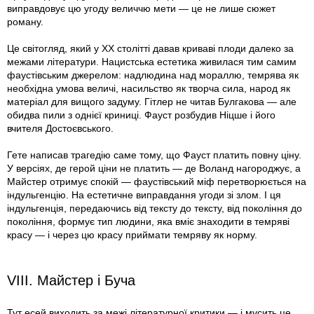
виправдовує цю угоду величчю мети — це не лише сюжет
роману.
Це світогляд, який у XX столітті давав криваві плоди далеко за
межами літератури. Нацистська естетика живилася тим самим
фаустівським джерелом: надлюдина над мораллю, темрява як
необхідна умова величі, насильство як творча сила, народ як
матеріал для вищого задуму. Гітлер не читав Булгакова — але
обидва пили з однієї криниці. Фауст розбудив Ніцше і його
вчителя Достоєвського.
Гете написав трагедію саме тому, що Фауст платить повну ціну.
У версіях, де герой ціни не платить — де Воланд нагороджує, а
Майстер отримує спокій — фаустівський міф перетворюється на
індульгенцію. На естетичне виправдання угоди зі злом. І ця
індульгенція, передаючись від тексту до тексту, від покоління до
покоління, формує тип людини, яка вміє знаходити в темряві
красу — і через цю красу приймати темряву як норму.
VIII. Майстер і Буча
Тут есей виходить за межі літературної критики — і мусить це