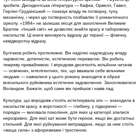
зробити. Дисидентська література — Кафка, Орвелл, Гавел,
Герлінг-Грудзінський — показує владу як потворну, тупу,
механічну, і через цю потворність позбавляє її романтичного
ореолу. «1984» не залишає місця для захоплення Великим
Братом. «Інший світ» не дозволяє знайти красу в таборовому
насильстві. Ці книги виховують відразу до тиранії — фізичну,
невідворотну відразу.
Булгаков робить протилежне. Він наділяє надлюдську владу
чарівністю, дотепністю, естетичною перевагою. Він робить
темряву привабливою. І впродовж десятиліть мільйони читачів
— освічених, інтелігентних, тих, що вважали себе вільними
людьми — навчалися у цього роману знаходити в образі
всесильного руйнівника естетичне задоволення. Захоплюватися
Воландом. Бажати, щоб саме він прийшов і навів лад.
Культура, що впродовж століть естетизувала зло — знаходила в
насильстві красу, в жорстокості — глибину, у підкоренні —
порядок — виховала покоління, для яких ці категорії злилися
нерозривно. Для якої кат може бути героєм, якщо він достатньо
стильний. Для якої руйнування виправдане, якщо за ним стоїть
«вища сила» з афоризмами і тростиною.