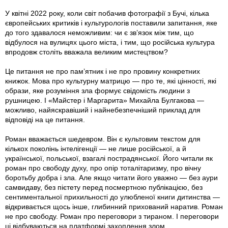
У квітні 2022 року, коли світ побачив фотографії з Бучі, кілька
європейських критиків і культурологів поставили запитання, яке
до того здавалося неможливим: чи є зв’язок між тим, що
відбулося на вулицях цього міста, і тим, що російська культура
впродовж століть вважала великим мистецтвом?
Це питання не про пам’ятник і не про провину конкретних
книжок. Мова про культурну матрицю — про те, які цінності, які
образи, яке розуміння зла формує свідомість людини з
рушницею. І «Майстер і Маргарита» Михайла Булгакова —
можливо, найяскравіший і найнебезпечніший приклад для
відповіді на це питання.
Роман вважається шедевром. Він є культовим текстом для
кількох поколінь інтелігенції — не лише російської, а й
української, польської, взагалі пострадянської. Його читали як
роман про свободу духу, про опір тоталітаризму, про вічну
боротьбу добра і зла. Але якщо читати його уважно — без аури
самвидаву, без пієтету перед посмертною публікацією, без
сентиментальної прихильності до улюбленої книги дитинства —
відкривається щось інше, глибинний прихований наратив. Роман
не про свободу. Роман про переговори з тираном. І переговори
ці відбуваються на платформі захоплення злом.