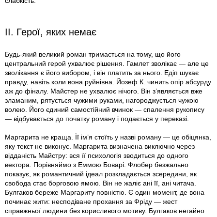
слабкість.
II. Герої, яких немає
Будь-який великий роман тримається на тому, що його
центральний герой ухвалює рішення. Гамлет зволікає — але це
зволікання є його вибором, і він платить за нього. Едіп шукає
правду, навіть коли вона руйнівна. Йозеф К. чинить опір абсурду
аж до фіналу. Майстер не ухвалює нічого. Він з’являється вже
зламаним, рятується чужими руками, нагороджується чужою
волею. Його єдиний самостійний вчинок — спалення рукопису
— відбувається до початку роману і подається у переказі.
Маргарита не краща. Її ім’я стоїть у назві роману — це обіцянка,
яку текст не виконує. Маргарита визначена виключно через
відданість Майстру: вся її психологія зводиться до одного
вектора. Порівняймо з Еммою Боварі: Флобер безжально
показує, як романтичний ідеал розкладається зсередини, як
свобода стає борговою ямою. Він не жаліє ані її, ані читача.
Булгаков береже Маргариту повністю. Є один момент, де вона
починає жити: несподіване прохання за Фріду — жест
справжньої людини без корисливого мотиву. Булгаков негайно