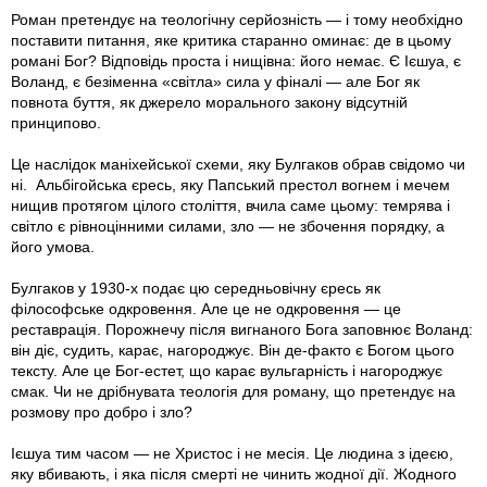
Роман претендує на теологічну серйозність — і тому необхідно
поставити питання, яке критика старанно оминає: де в цьому
романі Бог? Відповідь проста і нищівна: його немає. Є Ієшуа, є
Воланд, є безіменна «світла» сила у фіналі — але Бог як
повнота буття, як джерело морального закону відсутній
принципово.
Це наслідок маніхейської схеми, яку Булгаков обрав свідомо чи
ні.
Альбігойська єресь, яку Папський престол вогнем і мечем
нищив протягом цілого століття, вчила саме цьому: темрява і
світло є рівноцінними силами, зло — не збочення порядку, а
його умова.
Булгаков у 1930-х подає цю середньовічну єресь як
філософське одкровення. Але це не одкровення — це
реставрація. Порожнечу після вигнаного Бога заповнює Воланд:
він діє, судить, карає, нагороджує. Він де-факто є Богом цього
тексту. Але це Бог-естет, що карає вульгарність і нагороджує
смак. Чи не дрібнувата теологія для роману, що претендує на
розмову про добро і зло?
Ієшуа тим часом — не Христос і не месія. Це людина з ідеєю,
яку вбивають, і яка після смерті не чинить жодної дії. Жодного