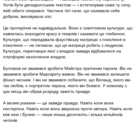
Хотів бути дисидентським текстом — і естетизував саме ту силу,
якій нібито опирався. Частина тієї сили, що називала себе
добром, виховувала зло.
Це протиріччя не індивідуальне. Воно є симптомом культури, що
навчилась знаходити красу в темряві і називати це глибиною.
Культури, що передавала фаустівську матрицю з покоління в
покоління — не питаючи, що ця матриця робить з людиною.
Культури, переговори якої з владою завжди відбувалися на
платформі захоплення владою.
Булгаков не зважився зробити Майстра трагічним героєм. Він не
зважився зробити Маргариту живою. Він не зважився залишити
фінал чесним. І він не зважився побачити, що Воланд, якого він
так любив, є портретом тирана, якого він боявся. У кожному з
цих місць він обрав розраду замість правди.
А великі романи — це завжди правда. Навіть коли вона
нестерпна. Навіть коли вона звернена проти автора. Навіть коли
між нею і Бучею — лише кілька десятиліть і кілька мільйонів
читачів.