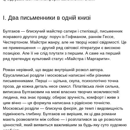
I. Два письменники в одній книзі
Булгаков — блискучий майстер сатири і стилізації, письменник
яскравого другого ряду: поруч із Гофманом, раннім Гессе,
Честертоном. Майстри жанру, але не творці нової свідомості. Це
не применшення — другий ряд світової літератури є високою
позицією. Але її не слід плутати з першим. А саме на перший
ряд претендує культовий статус «Майстра і Маргарити».
Роман нерівний, що видає внутрішній розкол автора.
Єрусалимські розділи і московські написані ніби різними
письменниками. Перші — щільна, скупа, психологічно точна
проза, де кожна деталь несе смисл. Пілатівська лінія сильна,
виписана Булгаковим на межі власних творчих можливостей:
людина, яка знає правду, обирає зручність, комфорт і живе з
цим вічно — ця формула написана з рідкісною точністю.
Московські розділи — блискуча феєрія, де темп і видовищність
підмінюють глибину. Булгаков не вирішив, як ці два романи
мають розмовляти між собою — і розплатився за це розколом
цінностей, який виявиться важливішим за будь-яку суто художню