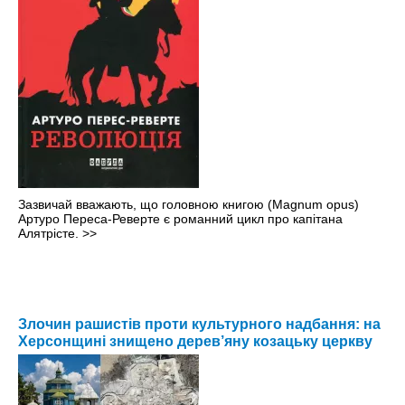
Зазвичай вважають, що головною книгою (Magnum opus)
Артуро Переса-Реверте є романний цикл про капітана
Алятрісте.
>>
Злочин рашистів проти культурного надбання: на
Херсонщині знищено дерев’яну козацьку церкву