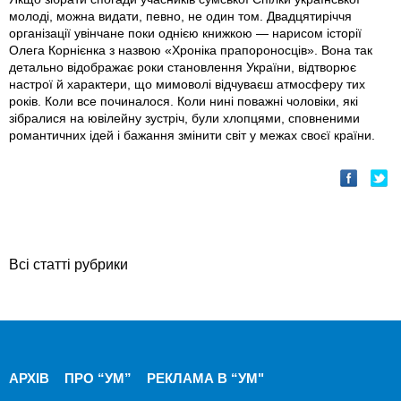
молоді, можна видати, певно, не один том. Двадцятиріччя
організації увінчане поки однією книжкою — нарисом історії
Олега Корнієнка з назвою «Хроніка прапороносців». Вона так
детально відображає роки становлення України, відтворює
настрої й характери, що мимоволі відчуваєш атмосферу тих
років. Коли все починалося. Коли нині поважні чоловіки, які
зібралися на ювілейну зустріч, були хлопцями, сповненими
романтичних ідей і бажання змінити світ у межах своєї країни.
Всі статті рубрики
АРХІВ
ПРО “УМ”
РЕКЛАМА В “УМ"