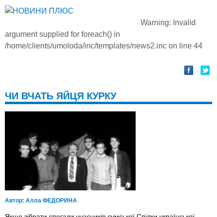
Warning
: Invalid
argument supplied for foreach() in
/home/clients/umoloda/inc/templates/news2.inc
on line
44
ЧИ ВЧАТЬ ЯЙЦЯ КУРКУ
Автор:
Алла ФЕДОРИНА
Якщо зібрати спогади учасників сумської Спілки української