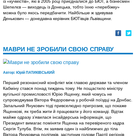
із «кучмістів», які в 2005 році приєдналися до БЮТ, а бізнесмен
Шепелєв — виходець із Донецька, тобто їхню «перебіжку»
можна було якось передбачити. Найбільше ж здивував
Денькович — донедавна керівник БЮТівців Львівщини.
МАВРИ НЕ ЗРОБИЛИ СВОЮ СПРАВУ
Автор:
Юрій ПАТИКІВСЬКИЙ
Перший резонансний конфлікт між главою держави та членом
Кабміну стався понад тиждень тому. Не пощастило міністру
вугільної промисловості Юрію Ященку, який чомусь не
супроводжував Віктора Федоровича у робочій поїздці на Донбас.
Запальний Янукович тоді привселюдно пригрозив, що покаже
Ященкові, як треба жити й працювати у його команді. Відтак
майже одразу з’явилася інсайдерська інформація, що
Президент вимагає поміняти Ященка на перевіреного кадра
Сергія Тулуба. Втім, як заявив один із найближчих до тіла
Віктора Януковича політиків, заступник голови Партії регіонів