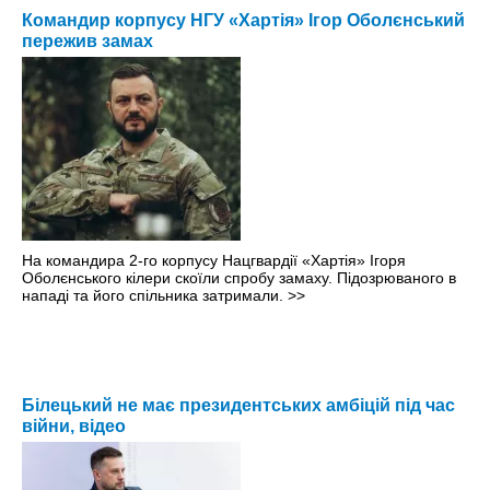
Командир корпусу НГУ «Хартія» Ігор Оболєнський
пережив замах
На командира 2-го корпусу Нацгвардії «Хартія» Ігоря
Оболєнського кілери скоїли спробу замаху. Підозрюваного в
нападі та його спільника затримали.
>>
Білецький не має президентських амбіцій під час
війни, відео