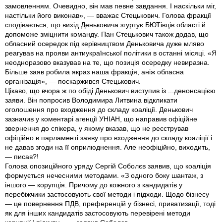
замовленням. Очевидно, він мав певне завдання. І наскільки міг,
настільки його виконав», — вважає Стецькович. Голова фракції
сподівається, що вихід Деньковича згуртує БЮТівців області й
допоможе зміцнити команду. Пан Стецькович також додав, що
обласний осередок під керівництвом Деньковича дуже мляво
реагував на прояви антиукраїнської політики в останні місяці. «Я
неодноразово вказував на те, що позиція осередку невиразна.
Більше заяв робила якраз наша фракція, аніж обласна
організація», — поскаржився Стецькович.
Цікаво, що вчора ж по обіді Денькович виступив із ...денонсацією
заяви. Він попросив Володимира Литвина відкликати
оголошення про входження до складу коаліції. Денькович
зазначив у коментарі агенції УНІАН, що направив офіційне
звернення до спікера, у якому вказав, що не реєстрував
офіційно в парламенті заяву про входження до складу коаліції і
не давав згоди на її оприлюднення. Але неофіційно, виходить,
— писав?!
Голова опозиційного уряду Сергій Соболєв заявив, що коаліція
формується нечесними методами. «З одного боку шантаж, з
іншого — корупція. Причому до кожного з кандидатів у
перебіжчики застосовують свої методи і підходи. Щодо бізнесу
— це повернення ПДВ, преференцій у бізнесі, приватизації, тоді
як для інших кандидатів застосовують перевірені методи