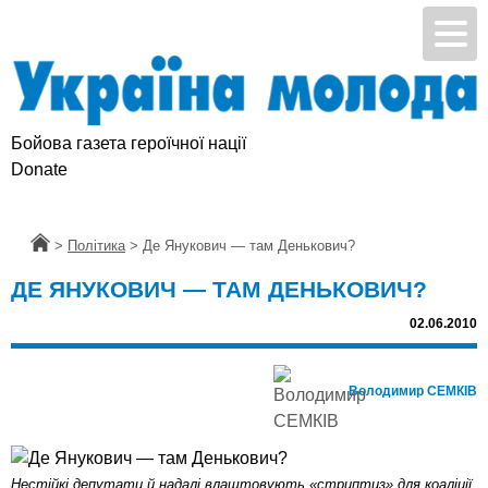
Бойова газета героїчної нації
Donate
Головна
>
Політика
>
Де Янукович — там Денькович?
ДЕ ЯНУКОВИЧ — ТАМ ДЕНЬКОВИЧ?
02.06.2010
Володимир СЕМКІВ
Нестійкі депутати й надалі влаштовують «стриптиз» для коаліції.