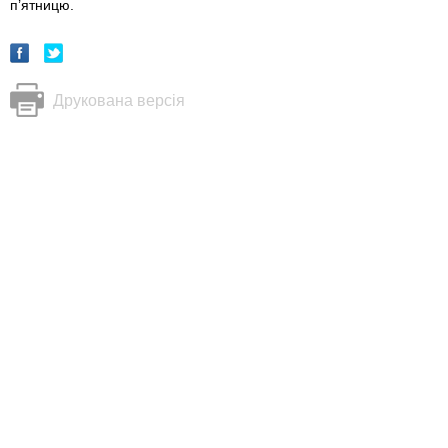
п’ятницю.
Друкована версія