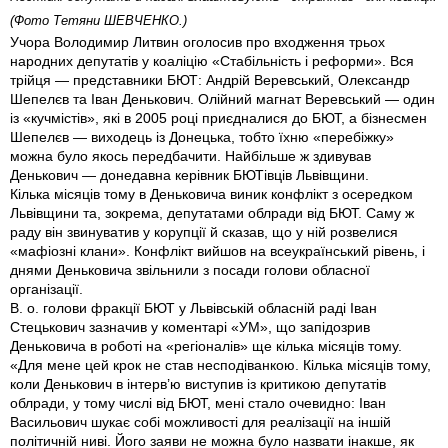
(Фото Тетяни ШЕВЧЕНКО.)
Учора Володимир Литвин оголосив про входження трьох
народних депутатів у коаліцію «Стабільність і реформи». Вся
трійця — представники БЮТ: Андрій Веревський, Олександр
Шепелєв та Іван Денькович. Олійний магнат Веревський — один
із «кучмістів», які в 2005 році приєдналися до БЮТ, а бізнесмен
Шепелєв — виходець із Донецька, тобто їхню «перебіжку»
можна було якось передбачити. Найбільше ж здивував
Денькович — донедавна керівник БЮТівців Львівщини.
Кілька місяців тому в Деньковича виник конфлікт з осередком
Львівщини та, зокрема, депутатами облради від БЮТ. Саму ж
раду він звинуватив у корупції й сказав, що у ній розвелися
«мафіозні клани». Конфлікт вийшов на всеукраїнський рівень, і
днями Деньковича звільнили з посади голови обласної
організації.
В. о. голови фракції БЮТ у Львівській обласній раді Іван
Стецькович зазначив у коментарі «УМ», що запідозрив
Деньковича в роботі на «регіоналів» ще кілька місяців тому.
«Для мене цей крок не став несподіванкою. Кілька місяців тому,
коли Денькович в інтерв’ю виступив із критикою депутатів
облради, у тому числі від БЮТ, мені стало очевидно: Іван
Васильович шукає собі можливості для реалізації на іншій
політичній ниві. Його заяви не можна було назвати інакше, як