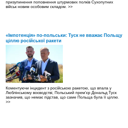
призупинення поповнення штурмових полків Сухопутних
військ новим особовим складом.
>>
«Імпотенція» по-польськи: Туск не вважає Польщу
ціллю російської ракети
Коментуючи інцидент з російською ракетою, що впала у
Люблінському воєводстві, Польський прем'єр Дональд Туск
зазначив, що немає підстав, що саме Польща була її ціллю.
>>