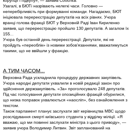
корупції і підкупу», — заявив Соболєв.
Узагалі, в БЮТі назрівають нелегкі часи. Головно —
неперебірливість при формуванні команди. Нагадаємо, БЮТ
ініціювала перереєстрацію депутатів на всіх рівнях. Учора
вранці голова фракції БЮТ у Верховній Раді Іван Кириленко
заявив, що перереєстрацію пройшло 130 депутатів. А загалом їх
155...
Учора був останній день перереєстрації. Депутати, які не
пройдуть «переоблік» із новими зобов’язаннями, вважатимуться
такими, що не ввійшли у фракцію.
А ТИМ ЧАСОМ...
Верховна Рада ускладнила процедуру дер­жавних закупівель.
Учора народні депутати ухвалили в новій редакції закон про
здійснення держзакупівель. «За» проголосувало 248 депутатів.
Під час голосування депутати опозиційних фракцій обурилися,
що низка поправок ухвалюється «наосліп», без ознайомлення з
текстом.
Також парламент планує заслухати звіт керівництва МВС щодо
розслідування смерті київського студента у відділку міліції. «Я
вважаю, що ми повинні заслухати міністра з цього приводу», —
заявив учора Володимир Литвин. Звіт запланований на