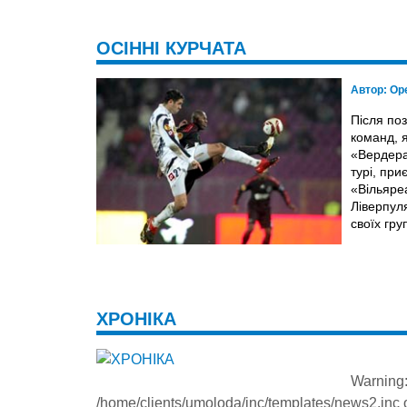
ОСІННІ КУРЧАТА
Автор:
Ор
Після поз
команд, 
«Вердера
турі, пр
«Вільяре
Ліверпуля
своїх гру
ХРОНІКА
Warning
/home/clients/umoloda/inc/templates/news2.inc
o