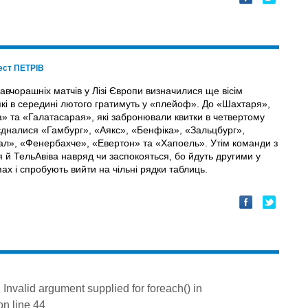
ест ПЕТРІВ
авчорашніх матчів у Лізі Європи визначилися ще вісім
які в середині лютого гратимуть у «плейоф». До «Шахтаря»,
» та «Галатасарая», які забронювали квитки в четвертому
иєдналися «Гамбург», «Аякс», «Бенфіка», «Зальцбург»,
ал», «Фенербахче», «Евертон» та «Хапоель». Утім команди з
 й Тель­Авіва навряд чи заспокояться, бо йдуть другими у
пах і спробують вийти на чільні рядки таблиць.
: Invalid argument supplied for foreach() in
n line
44