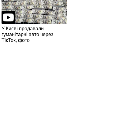
У Києві продавали
гуманітарні авто через
ТікТок, фото