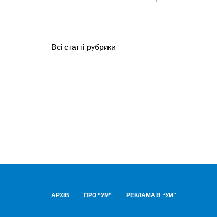
Всі статті рубрики
АРХІВ
ПРО “УМ”
РЕКЛАМА В “УМ"