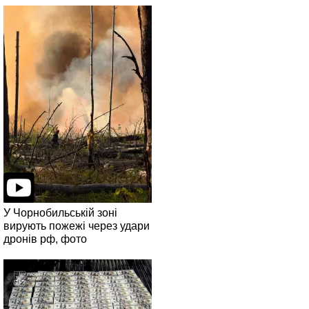
У Чорнобильській зоні
вирують пожежі через удари
дронів рф, фото