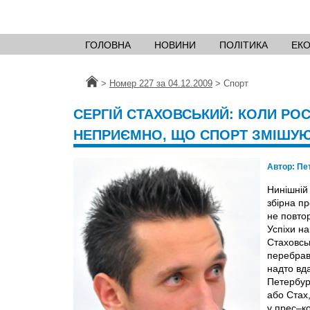
ГОЛОВНА
НОВИНИ
ПОЛІТИКА
ЕК
Головна
>
Номер 227 за 04.12.2009
>
Спорт
СЕРГІЙ СТАХОВСЬКИЙ: КОЛИ РОС
НЕПРИЄМНО, ЩО СПОРТ ЗМІШУЮ
Автор:
Пе
Нинішній
збірна пр
не повтор
Успіхи на
Стаховсь
перебравс
надто вда
Петербур
або Стах,
у прес–к