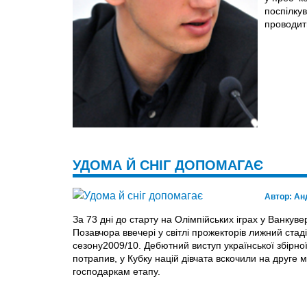
поспілку
проводит
УДОМА Й СНІГ ДОПОМАГАЄ
Автор:
Ан
За 73 дні до старту на Олімпійських іграх у Ванкуве
Позавчора ввечері у світлі прожекторів лижний стад
сезону2009/10. Дебютний виступ української збірної
потрапив, у Кубку націй дівчата вскочили на друге
господаркам етапу.