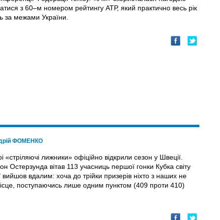
ватися з 60–м номером рейтингу АТР, який практично весь рік
ь за межами України.
дрій ФОМЕНКО
рі «стріляючі лижники» офіційно відкрили сезон у Швеції.
іон Остерзунда вітав 113 учасниць першої гонки Кубка світу
 вийшов вдалим: хоча до трійки призерів ніхто з наших не
 місце, поступаючись лише одним пунктом (409 проти 410)