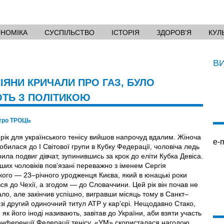
ОНОМІКА
СУСПІЛЬСТВО
ІСТОРІЯ
ЗДОРОВ'Я
КУЛ
В
ІЯНИ КРИЧАЛИ ПРО ГАЗ, БУЛО
ТЬ З ПОЛІТИКОЮ
тро ТРОЦЬ
 рік для українського тенісу вийшов напрочуд вдалим. Жіноча
e-m
обилася до І Світової групи в Кубку Федерації, чоловіча ледь
ила подвиг дівчат, зупинившись за крок до еліти Кубка Девіса.
ших чоловіків пов’язані переважно з іменем Сергія
кого — 23–річного уродженця Києва, який в юнацькі роки
я до Чехії, а згодом — до Словаччини. Цей рік він почав не
ло, але закінчив успішно, вигравши місяць тому в Санкт–
зі другий одиночний титул АТР у кар’єрі. Нещодавно Стако,
 як його іноді називають, завітав до України, аби взяти участь
онференції Федерації тенісу. «УМ» скористалася нагодою