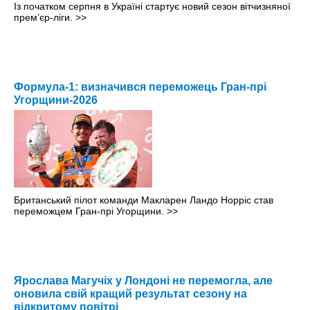
Із початком серпня в Україні стартує новий сезон вітчизняної
прем’єр-ліги.
>>
Формула-1: визначився переможець Гран-прі
Угорщини-2026
Британський пілот команди Макларен Ландо Норріс став
переможцем Гран-прі Угорщини.
>>
Ярослава Магучіх у Лондоні не перемогла, але
оновила свій кращий результат сезону на
відкритому повітрі