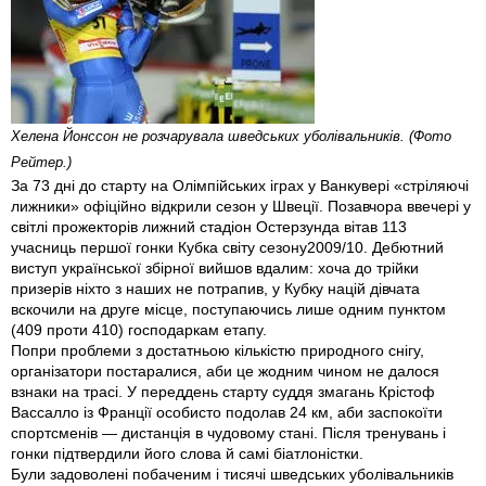
Хелена Йонссон не розчарувала шведських уболівальників. (Фото
Рейтер.)
За 73 дні до старту на Олімпійських іграх у Ванкувері «стріляючі
лижники» офіційно відкрили сезон у Швеції. Позавчора ввечері у
світлі прожекторів лижний стадіон Остерзунда вітав 113
учасниць першої гонки Кубка світу сезону2009/10. Дебютний
виступ української збірної вийшов вдалим: хоча до трійки
призерів ніхто з наших не потрапив, у Кубку націй дівчата
вскочили на друге місце, поступаючись лише одним пунктом
(409 проти 410) господаркам етапу.
Попри проблеми з достатньою кількістю природного снігу,
організатори постаралися, аби це жодним чином не далося
взнаки на трасі. У переддень старту суддя змагань Крістоф
Вассалло із Франції особисто подолав 24 км, аби заспокоїти
спортсменів — дистанція в чудовому стані. Після тренувань і
гонки підтвердили його слова й самі біатлоністки.
Були задоволені побаченим і тисячі шведських уболівальників