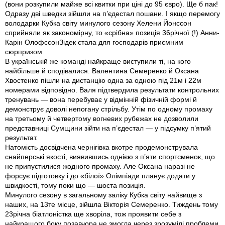
(вони розкупили майже всі квитки при ціні до 95 євро). Ще б пак!
Одразу дві шведки зійшли на п’єдестал пошани. І якщо перемогу
володарки Кубка світу минулого сезону Хелени Йонссон
сприйняли як закономірну, то «срібна» позиція 36річної (!) Анни­
Карін Олофссон­Зідек стала для господарів приємним
сюрпризом.
В українській же команді найкраще виступили ті, на кого
найбільше й сподівалися. Валентина Семеренко й Оксана
Хвостенко пішли на дистанцію одна за одною під 21м і 22м
номерами відповідно. Валя підтвердила результати контрольних
тренувань — вона перебуває у відмінній фізичній формі й
демонструє доволі непогану стрільбу. Утім по одному промаху
на третьому й четвертому вогневих рубежах не дозволили
представниці Сумщини зійти на п’єдестал — у підсумку п’ятий
результат.
Натомість досвідчена чернігівка вкотре продемонструвала
снайперські якості, виявившись однією з п’яти спортсменок, що
не припустилися жодного промаху. Але Оксана наразі не
форсує підготовку і до «білої» Олімпіади планує додати у
швидкості, тому поки що — шоста позиція.
Минулого сезону в загальному заліку Кубка світу найвище з
наших, на 13те місце, зійшла Вікторія Семеренко. Тиждень тому
23річна біатлоністка ще хворіла, тож проявити себе з
найкращого боку позавчора не змогла через зрозумілі проблеми