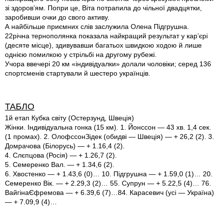
зі здоров’ям. Попри це, Віта потрапила до чільної двадцятки,
заробивши очки до свого активу.
А найбільше приємних слів заслужила Олена Підгрушна.
22річна тернополянка показала найкращий результат у кар’єрі
(десяте місце), здивувавши багатьох швидкою ходою й лише
однією помилкою у стрільбі на другому рубежі.
Учора ввечері 20 км «індивідуалки» долали чоловіки; серед 136
спортсменів стартували й шестеро українців.
ТАБЛО
1й етап Кубка світу (Остерзунд, Швеція)
Жінки. Індивідуальна гонка (15 км). 1. Йонссон — 43 хв. 1,4 сек.
(1 промах). 2. Олофссон­Зідек (обидві — Швеція) — + 26,2 (2). 3.
Домрачова (Білорусь) — + 1.16,4 (2).
4. Слєпцова (Росія) — + 1.26,7 (2).
5. Семеренко Вал. — + 1.34,6 (2).
6. Хвостенко — + 1.43,6 (0)… 10. Підгрушна — + 1.59,0 (1)… 20.
Семеренко Вік. — + 2.29,3 (2)… 55. Супрун — + 5.22,5 (4)… 76.
ВайгінаЄфремова — + 6.39,6 (7)…84. Карасевич (усі — Україна)
— + 7.09,9 (4)…