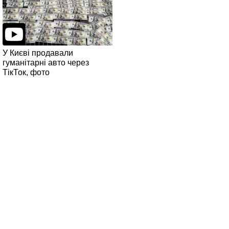
У Києві продавали
гуманітарні авто через
ТікТок, фото