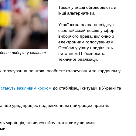
Також у владі обговорюють й
інші альтернативи.
Українська влада досліджує
європейський досвід у сфері
виборчого права, включно з
електронним голосуванням.
Особливу увагу приділяють
ення виборів у складних
питанням ІТ-безпеки та
технічної реалізації.
 як голосування поштою, особисте голосування за кордоном у
и
стануть важливим кроком
до стабілізації ситуації в Україні та
ла, що уряд працює над вивченням найкращих практик
ть українців, які через війну стали вимушеними
ами.