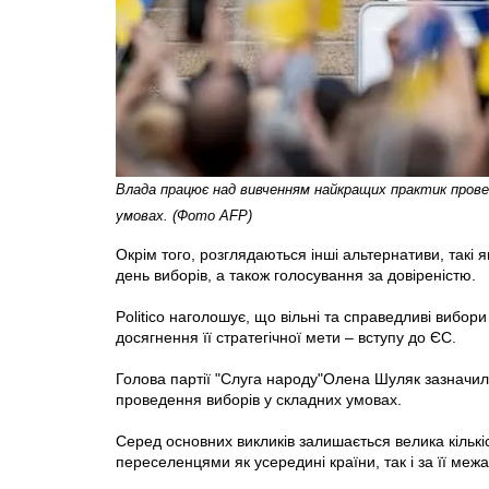
Влада працює над вивченням найкращих практик провед
умовах. (Фото AFP)
Окрім того, розглядаються інші альтернативи, такі
день виборів, а також голосування за довіреністю.
Politico наголошує, що вільні та справедливі вибор
досягнення її стратегічної мети ‒ вступу до ЄС.
Голова партії "Слуга народу"Олена Шуляк зазначи
проведення виборів у складних умовах.
Серед основних викликів залишається велика кількіс
переселенцями як усередині країни, так і за її меж