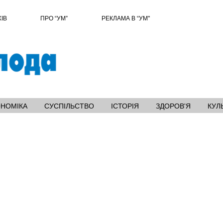
ХІВ
ПРО “УМ”
РЕКЛАМА В “УМ"
ОНОМІКА
СУСПІЛЬСТВО
ІСТОРІЯ
ЗДОРОВ'Я
КУЛ