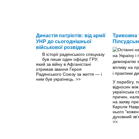
Династія патріотів: від армії
Тривожна 
УНР до сьогоднішньої
Пілсудськ
військової розвідки
В історії радянського спецназу
був лише один офіцер ГРУ,
який за війну в Афганістані
отримав звання Героя
Радянського Союзу за життя — і
ним був українець.
>>
У перебігу, 
відносин між
українська с
причин, нал
на заяву пр
Кароля Навро
нього "кожен
духовний зв'я
>>