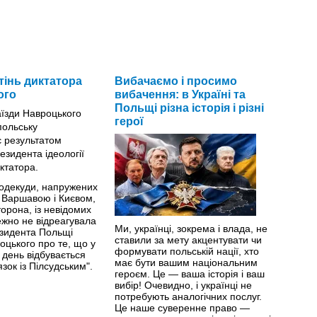
тінь диктатора
Вибачаємо і просимо
ого
вибачення: в Україні та
Польщі різна історія і різні
герої
подекуди, напружених
 Варшавою і Києвом,
торона, із невідомих
ежно не відреагувала
Ми, українці, зокрема і влада, не
езидента Польщі
ставили за мету акцентувати чи
цького про те, що у
формувати польській нації, хто
 день відбувається
має бути вашим національним
зок із Пілсудським".
героєм. Це — ваша історія і ваш
вибір! ​Очевидно, і українці не
потребують аналогічних послуг.
Це наше суверенне право —