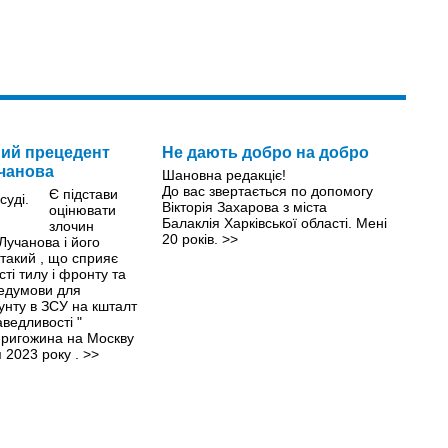
ий прецедент
Не дають добро на добро
чанова
Шановна редакціє!
До вас звертається по допомогу
Є підстави
Вікторія Захарова з міста
оцінювати
Балаклія Харківської області. Мені
злочин
20 років.
>>
Лучанова і його
 такий , що сприяє
сті тилу і фронту та
едумови для
унту в ЗСУ на кшталт
ведливості "
Пригожина на Москву
 2023 року .
>>