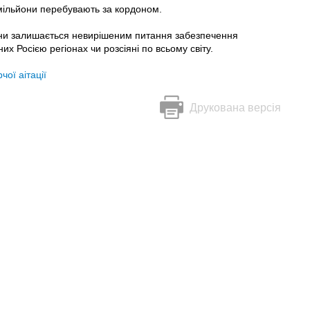
мільйони перебувають за кордоном.
війни залишається невирішеним питання забезпечення
х Росією регіонах чи розсіяні по всьому світу.
чої аітації
Друкована версія