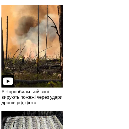
У Чорнобильській зоні
вирують пожежі через удари
дронів рф, фото