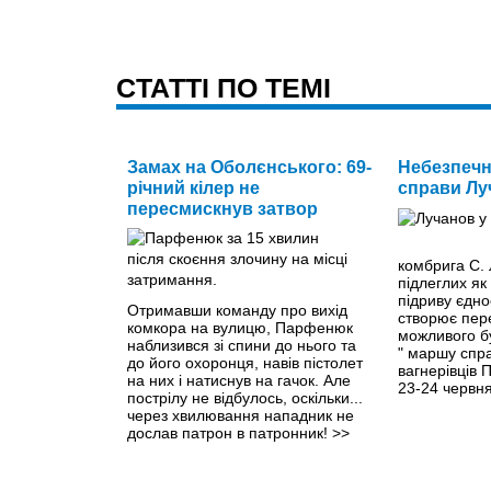
CТАТТІ ПО ТЕМІ
Замах на Оболєнського: 69-
Небезпечн
річний кілер не
справи Лу
пересмискнув затвор
комбрига С. 
підлеглих як
підриву єдно
Отримавши команду про вихід
створює пер
комкора на вулицю, Парфенюк
можливого б
наблизився зі спини до нього та
" маршу спра
до його охоронця, навів пістолет
вагнерівців 
на них і натиснув на гачок. Але
23-24 червня
пострілу не відбулось, оскільки...
через хвилювання нападник не
дослав патрон в патронник!
>>