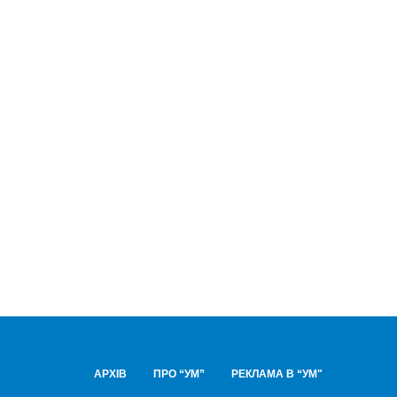
АРХІВ
ПРО “УМ”
РЕКЛАМА В “УМ"