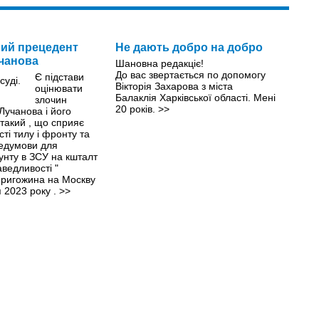
ий прецедент
Не дають добро на добро
чанова
Шановна редакціє!
До вас звертається по допомогу
Є підстави
Вікторія Захарова з міста
оцінювати
Балаклія Харківської області. Мені
злочин
20 років.
>>
Лучанова і його
 такий , що сприяє
сті тилу і фронту та
едумови для
унту в ЗСУ на кшталт
ведливості "
Пригожина на Москву
 2023 року .
>>