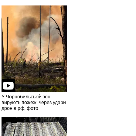
У Чорнобильській зоні
вирують пожежі через удари
дронів рф, фото