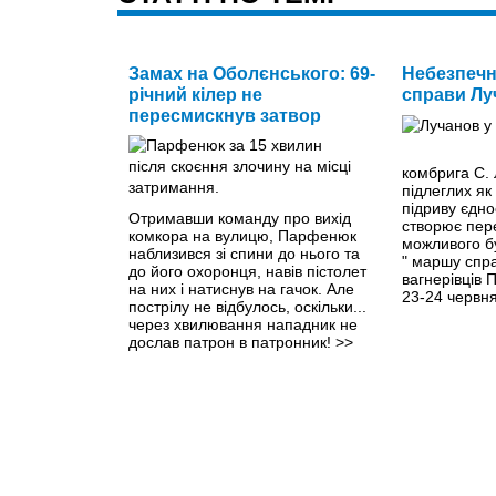
Замах на Оболєнського: 69-
Небезпечн
річний кілер не
справи Лу
пересмискнув затвор
комбрига С. 
підлеглих як
підриву єдно
Отримавши команду про вихід
створює пер
комкора на вулицю, Парфенюк
можливого б
наблизився зі спини до нього та
" маршу спра
до його охоронця, навів пістолет
вагнерівців 
на них і натиснув на гачок. Але
23-24 червня
пострілу не відбулось, оскільки...
через хвилювання нападник не
дослав патрон в патронник!
>>