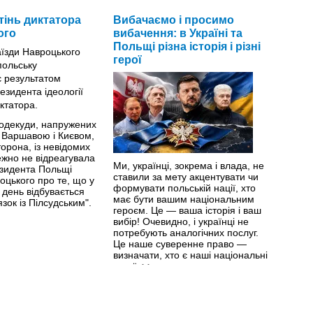
тінь диктатора
Вибачаємо і просимо
ого
вибачення: в Україні та
Польщі різна історія і різні
герої
подекуди, напружених
 Варшавою і Києвом,
торона, із невідомих
ежно не відреагувала
Ми, українці, зокрема і влада, не
езидента Польщі
ставили за мету акцентувати чи
цького про те, що у
формувати польській нації, хто
 день відбувається
має бути вашим національним
зок із Пілсудським".
героєм. Це — ваша історія і ваш
вибір! ​Очевидно, і українці не
потребують аналогічних послуг.
Це наше суверенне право —
визначати, хто є наші національні
герої.
>>