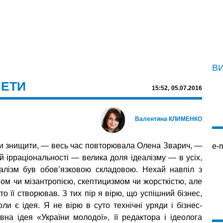
В
ЗЕТИ
15:52,
05.07.2016
Валентина КЛИМЕНКО
чи знищити, — весь час повторювала Олена Зварич, —
e-m
й ірраціональності — велика доля ідеалізму — в усіх,
еалізм був обов’язковою складовою. Нехай навпіл з
мом чи мізантропією, скептицизмом чи жорсткістю, але
то її створював. З тих пір я вірю, що успішний бізнес,
оли є ідея. Я не вірю в суто технічні уряди і бізнес-
на ідея «України молодої», її редактора і ідеолога