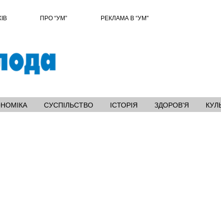
ХІВ
ПРО “УМ”
РЕКЛАМА В “УМ"
ОНОМІКА
СУСПІЛЬСТВО
ІСТОРІЯ
ЗДОРОВ'Я
КУЛ