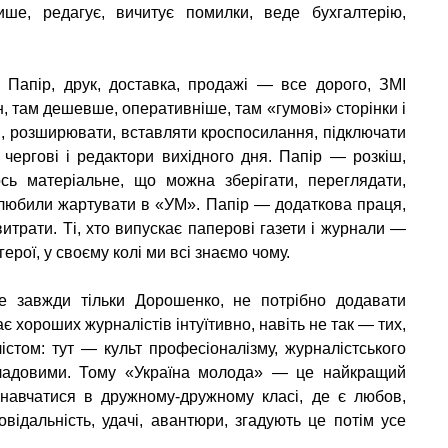
ише, редагує, вичитує помилки, веде бухгалтерію,
.
 Папір, друк, доставка, продажі — все дорого, ЗМІ
, там дешевше, оперативніше, там «гумові» сторінки і
, розширювати, вставляти кроспосилання, підключати
і чергові і редактори вихідного дня. Папір — розкіш,
ось матеріальне, що можна зберігати, переглядати,
як любили жартувати в «УМ». Папір — додаткова праця,
витрати. Ті, хто випускає паперові газети і журнали —
 герої, у своєму колі ми всі знаємо чому.
е завжди тільки Дорошенко, не потрібно додавати
є хороших журналістів інтуїтивно, навіть не так — тих,
стом: тут — культ професіоналізму, журналістського
кладовими. Тому «Україна молода» — це найкращий
 навчатися в дружному-дружному класі, де є любов,
повідальність, удачі, авантюри, згадують це потім усе