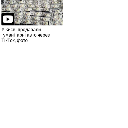
У Києві продавали
гуманітарні авто через
ТікТок, фото