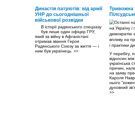
Династія патріотів: від армії
Тривожна 
УНР до сьогоднішньої
Пілсудськ
військової розвідки
В історії радянського спецназу
був лише один офіцер ГРУ,
який за війну в Афганістані
отримав звання Героя
Радянського Союзу за життя — і
ним був українець.
>>
У перебігу, 
відносин між
українська с
причин, нал
на заяву пр
Кароля Навро
нього "кожен
духовний зв'я
>>