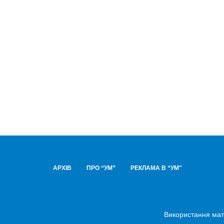
АРХІВ
ПРО “УМ”
РЕКЛАМА В “УМ"
Використання мате