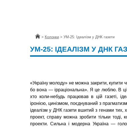
Головна
>
Колонки
>
УМ-25: Ідеалiзм у ДНК газети
УМ-25: ІДЕАЛIЗМ У ДНК ГА
«Україну молоду» не можна закрити, купити 
бо вона — ірраціональна». Я це люблю. В ці
хто коли-небудь працював в цій газеті, ід
іронією, цинізмом, поєднуваний з прагматиз
ідеалізм у ДНК газети вшитий з генами тих, х
проект, справу можна зробити тільки тоді, к
проекти. Сильна і модерна Україна — голов