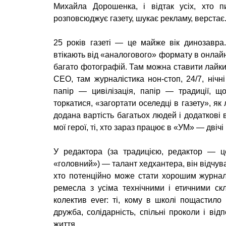
Михайла Дорошенка, і відтак усіх, хто п
розповсюджує газету, шукає рекламу, верстає
25 років газеті — це майже вік динозавра.
втікають від «аналогового» формату в онлайн
багато фотографій. Там можна ставити лайки
СEO, там журналістика нон-стоп, 24/7, нічн
папір — цивілізація, папір — традиції, щ
торкатися, «загортати оселедці в газету», 
додана вартість багатьох людей і додаткові 
мої герої, ті, хто зараз працює в «УМ» — двічі
У редактора (за традицією, редактор — ц
«головний») — талант хедхантера, він відчува
хто потенційно може стати хорошим журналі
ремесла з усіма технічними і етичними с
колектив ever: ті, кому в школі пощастило
дружба, солідарність, спільні проколи і від
життя.