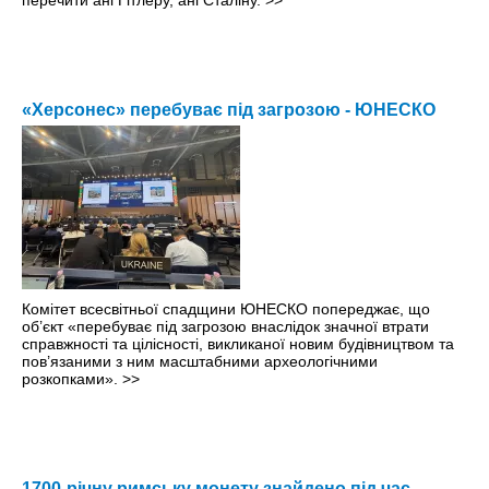
перечити ані Гітлеру, ані Сталіну.
>>
«Херсонес» перебуває під загрозою - ЮНЕСКО
Комітет всесвітньої спадщини ЮНЕСКО попереджає, що
об’єкт «перебуває під загрозою внаслідок значної втрати
справжності та цілісності, викликаної новим будівництвом та
пов’язаними з ним масштабними археологічними
розкопками».
>>
1700-річну римську монету знайдено під час