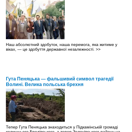
Наш абсолютний здобуток, наша перемога, яка житиме у
віках, — це здобуття державної незалежності.
>>
Гута Пеняцька — фальшивий символ трагедії
Волині. Велика польська брехня
Тепер Гута Пеняцька знаходиться у Підкамінській громаді
колишнього Бродівського, а тепер Золочівського району на