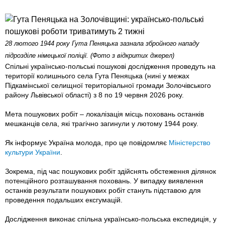
28 лютого 1944 року Гута Пеняцька зазнала збройного нападу
підрозділe німецької поліції. (Фото з відкритих джерел)
Спільні українсько-польські пошукові дослідження проведуть на
території колишнього села Гута Пеняцька (нині у межах
Підкамінської селищної територіальної громади Золочівського
району Львівської області) з 8 по 19 червня 2026 року.
Мета пошукових робіт – локалізація місць поховань останків
мешканців села, які трагічно загинули у лютому 1944 року.
Як інформує Україна молода, про це повідомляє
Міністерство
культури України
.
Зокрема, під час пошукових робіт здійснять обстеження ділянок
потенційного розташування поховань. У випадку виявлення
останків результати пошукових робіт стануть підставою для
проведення подальших ексгумацій.
Дослідження виконає спільна українсько-польська експедиція, у