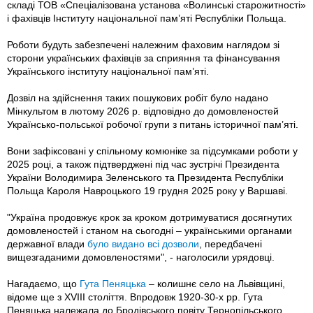
складі ТОВ «Спеціалізована установа «Волинські старожитності»
і фахівців Інституту національної пам’яті Республіки Польща.
Роботи будуть забезпечені належним фаховим наглядом зі
сторони українських фахівців за сприяння та фінансування
Українського інституту національної пам’яті.
Дозвіл на здійснення таких пошукових робіт було надано
Мінкультом в лютому 2026 р. відповідно до домовленостей
Українсько-польської робочої групи з питань історичної пам’яті.
Вони зафіксовані у спільному комюніке за підсумками роботи у
2025 році, а також підтверджені під час зустрічі Президента
України Володимира Зеленського та Президента Республіки
Польща Кароля Навроцького 19 грудня 2025 року у Варшаві.
"Україна продовжує крок за кроком дотримуватися досягнутих
домовленостей і станом на сьогодні – українськими органами
державної влади
було видано всі дозволи
, передбачені
вищезгаданими домовленостями", - наголосили урядовці.
Нагадаємо, що
Гута Пеняцька
– колишнє село на Львівщині,
відоме ще з XVIII століття. Впродовж 1920-30-х рр. Гута
Пеняцька належала до Бродівського повіту Тернопільського