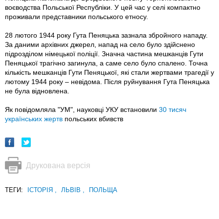
воєводства Польської Республіки. У цей час у селі компактно
проживали представники польського етносу.
28 лютого 1944 року Гута Пеняцька зазнала збройного нападу.
За даними архівних джерел, напад на село було здійснено
підрозділом німецької поліції. Значна частина мешканців Гути
Пеняцької трагічно загинула, а саме село було спалено. Точна
кількість мешканців Гути Пеняцької, які стали жертвами трагедії у
лютому 1944 року – невідома. Після руйнування Гута Пеняцька
не була відновлена.
Як повідомляла "УМ", науковці УКУ встановили
30 тисяч
українських жертв
польських вбивств
Друкована версія
ТЕГИ:
ІСТОРІЯ
,
ЛЬВІВ
,
ПОЛЬЩА