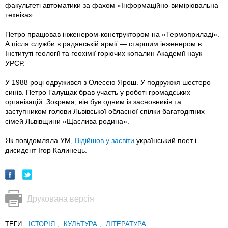
факультеті автоматики за фахом «Інформаційно-вимірювальна
техніка».
Петро працював інженером-конструктором на «Термоприладі».
А після служби в радянській армії — старшим інженером в
Інституті геології та геохімії горючих копалин Академії наук
УРСР.
У 1988 році одружився з Олесею Ярош. У подружжя шестеро
синів. Петро Галущак брав участь у роботі громадських
організацій. Зокрема, він був одним із засновників та
заступником голови Львівської обласної спілки багатодітних
сімей Львівщини «Щаслива родина».
Як повідомляла УМ,
Відійшов у засвіти
український поет і
дисидент Ігор Калинець.
Друкована версія
ТЕГИ:
ІСТОРІЯ
,
КУЛЬТУРА
,
ЛІТЕРАТУРА