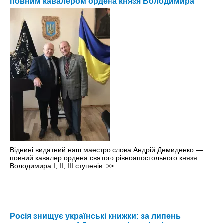
повним кавалером ордена князя Володимира
Віднині видатний наш маестро слова Андрій Демиденко —
повний кавалер ордена святого рівноапостольного князя
Володимира І, ІІ, ІІІ ступенів.
>>
Росія знищує українські книжки: за липень