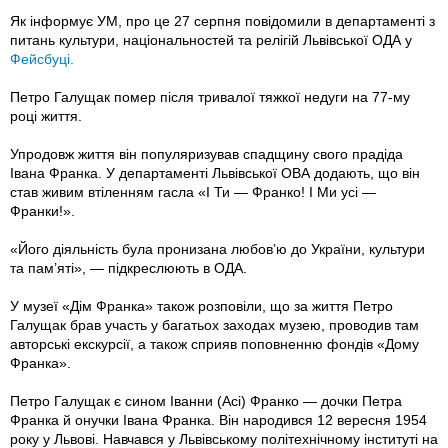
Як інформує УМ, про це 27 серпня повідомили в департаменті з
питань культури, національностей та релігій Львівської ОДА у
Фейсбуці.
Петро Галущак помер після тривалої тяжкої недуги на 77-му
році життя.
Упродовж життя він популяризував спадщину свого прадіда
Івана Франка. У департаменті Львівської ОВА додають, що він
став живим втіленням гасла «І Ти — Франко! І Ми усі —
Франки!».
«Його діяльність була пронизана любов’ю до України, культури
та пам’яті», — підкреслюють в ОДА.
У музеї «Дім Франка» також розповіли, що за життя Петро
Галущак брав участь у багатьох заходах музею, проводив там
авторські екскурсії, а також сприяв поповненню фондів «Дому
Франка».
Петро Галущак є сином Іванни (Асі) Франко — дочки Петра
Франка й онучки Івана Франка. Він народився 12 вересня 1954
року у Львові. Навчався у Львівському політехнічному інституті на