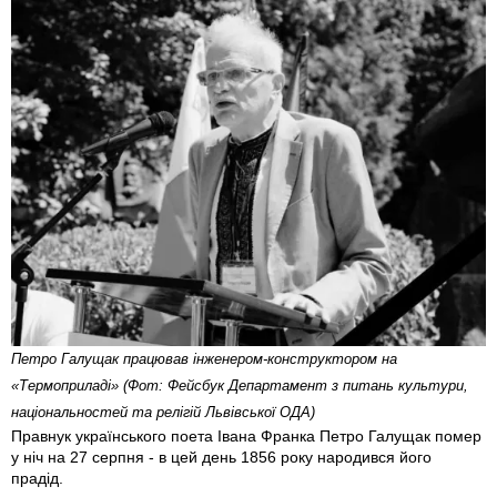
Петро Галущак працював інженером-конструктором на
«Термоприладі» (Фот: Фейсбук Департамент з питань культури,
національностей та релігій Львівської ОДА)
Правнук українського поета Івана Франка Петро Галущак помер
у ніч на 27 серпня - в цей день 1856 року народився його
прадід.