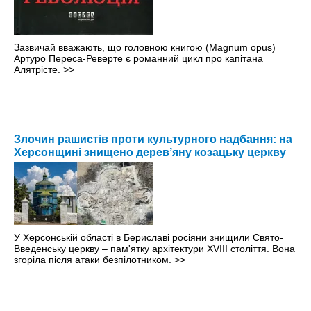
Зазвичай вважають, що головною книгою (Magnum opus)
Артуро Переса-Реверте є романний цикл про капітана
Алятрісте.
>>
Злочин рашистів проти культурного надбання: на
Херсонщині знищено дерев’яну козацьку церкву
У Херсонській області в Бериславі росіяни знищили Свято-
Введенську церкву – пам'ятку архітектури XVIII століття. Вона
згоріла після атаки безпілотником.
>>