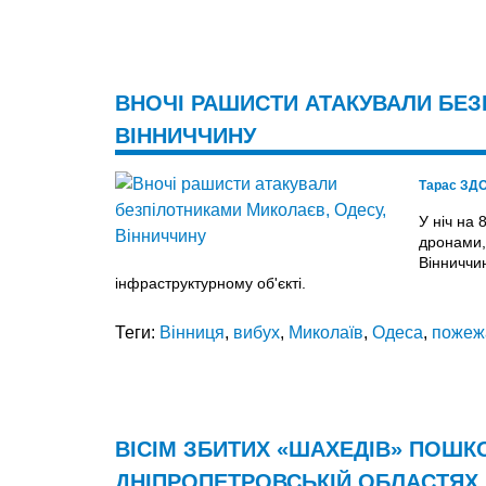
ВНОЧІ РАШИСТИ АТАКУВАЛИ БЕЗ
ВІННИЧЧИНУ
Тарас ЗД
У ніч на 
дронами, 
Вінниччин
інфраструктурному об'єкті.
Теги:
Вінниця
,
вибух
,
Миколаїв
,
Одеса
,
пожеж
ВІСІМ ЗБИТИХ «ШАХЕДІВ» ПОШКО
ДНІПРОПЕТРОВСЬКІЙ ОБЛАСТЯХ