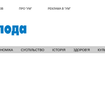
ХІВ
ПРО “УМ”
РЕКЛАМА В “УМ"
ОНОМІКА
СУСПІЛЬСТВО
ІСТОРІЯ
ЗДОРОВ'Я
КУЛ