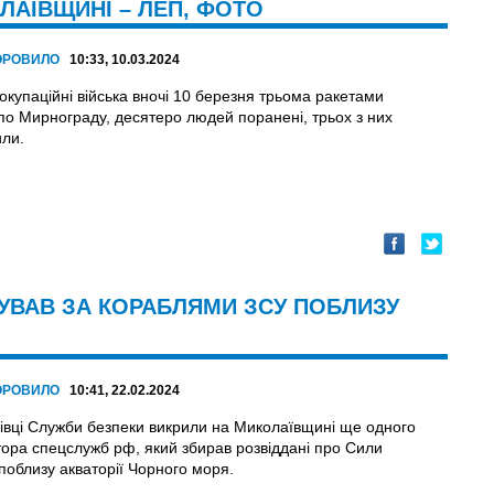
ЛАЇВЩИНІ – ЛЕП, ФОТО
ОРОВИЛО
10:33, 10.03.2024
 окупаційні війська вночі 10 березня трьома ракетами
по Мирнограду, десятеро людей поранені, трьох з них
ли.
УВАВ ЗА КОРАБЛЯМИ ЗСУ ПОБЛИЗУ
ОРОВИЛО
10:41, 22.02.2024
івці Служби безпеки викрили на Миколаївщині ще одного
ора спецслужб рф, який збирав розвіддані про Сили
поблизу акваторії Чорного моря.