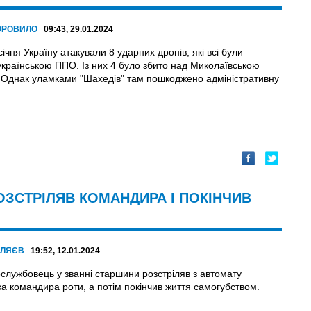
ОРОВИЛО
09:43, 29.01.2024
січня Україну атакували 8 ударних дронів, які всі були
українською ППО. Із них 4 було збито над Миколаївською
 Однак уламками "Шахедів" там пошкоджено адміністративну
ЗСТРІЛЯВ КОМАНДИРА І ПОКІНЧИВ
АЛЯЄВ
19:52, 12.01.2024
ослужбовець у званні старшини розстріляв з автомату
ка командира роти, а потім покінчив життя самогубством.