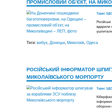
ПРОМИСЛОВИЙ ОБ'ЄКТ, НА МИКО
Тарас ЗД
Російські
вдарили 
ушпитали
Теги:
вибух
,
Донецьк
,
Миколаїв
,
Одеса
РОСІЙСЬКИЙ ІНФОРМАТОР ШПИГ
МИКОЛАЇВСЬКОГО МОРПОРТУ
Тарас ЗД
Кіберфах
інформат
оборони 