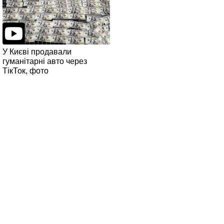
У Києві продавали
гуманітарні авто через
ТікТок, фото