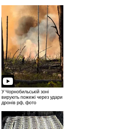
У Чорнобильській зоні
вирують пожежі через удари
дронів рф, фото