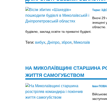
Тарас ЗД
Вночі 29 
знищені 
областю.
будівлю, заклад освіти та приватні будівлі.
Теги:
вибух
,
Дніпро
,
зброя
,
Миколаїв
НА МИКОЛАЇВЩИНІ СТАРШИНА РО
ЖИТТЯ САМОГУБСТВОМ
Іван ПОВ
Військов
заступни