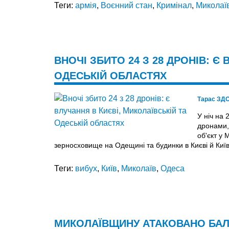
Теги:
армія
,
Воєнний стан
,
Кримінал
,
Миколаї
ВНОЧІ ЗБИТО 24 З 28 ДРОНІВ: Є
ОДЕСЬКІЙ ОБЛАСТЯХ
Тарас ЗД
У ніч на 
дронами,
об'єкт у 
зерносховище на Одещині та будинки в Києві й Київс
Теги:
вибух
,
Київ
,
Миколаїв
,
Одеса
МИКОЛАЇВЩИНУ АТАКОВАНО БАЛ