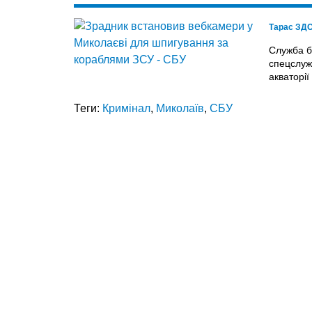
Тарас ЗД
Служба б
спецслуж
акваторії
Теги:
Кримінал
,
Миколаїв
,
СБУ