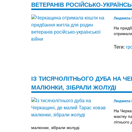
ВЕТЕРАНІВ РОСІЙСЬКО-УКРАЇНСЬ
Людмила 
На придб
отримала
Теги:
гр
ІЗ ТИСЯЧОЛІТНЬОГО ДУБА НА ЧЕ
МАЛЮНКИ, ЗІБРАЛИ ЖОЛУДІ
Людмила 
На Черка
маєтку па
літнього 
малюнки, зібрали жолуді.