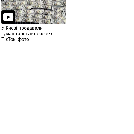
У Києві продавали
гуманітарні авто через
ТікТок, фото