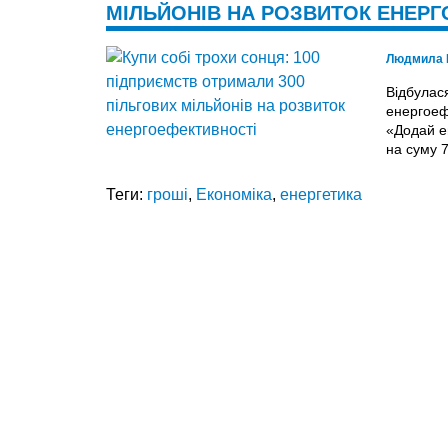
МІЛЬЙОНІВ НА РОЗВИТОК ЕНЕР
Людмила 
Відбулас
енергоеф
«Додай ен
на суму 
Теги:
гроші
,
Економіка
,
енергетика