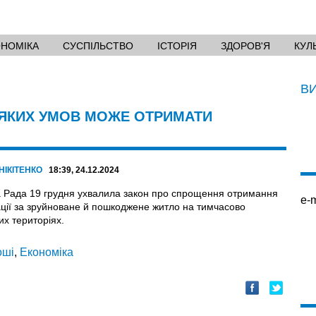
ОНОМІКА
СУСПІЛЬСТВО
ІСТОРІЯ
ЗДОРОВ'Я
КУЛ
В
А ЯКИХ УМОВ МОЖЕ ОТРИМАТИ
НІКІТЕНКО
18:39, 24.12.2024
 Рада 19 грудня ухвалила закон про спрощення отримання
e-m
ції за зруйноване й пошкоджене житло на тимчасово
их територіях.
оші
,
Економіка