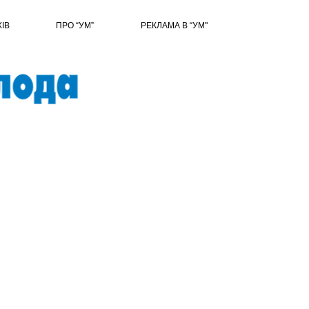
ХІВ
ПРО “УМ”
РЕКЛАМА В “УМ"