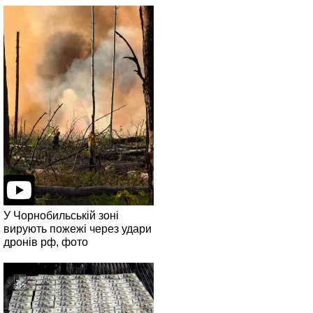
У Чорнобильській зоні
вирують пожежі через удари
дронів рф, фото