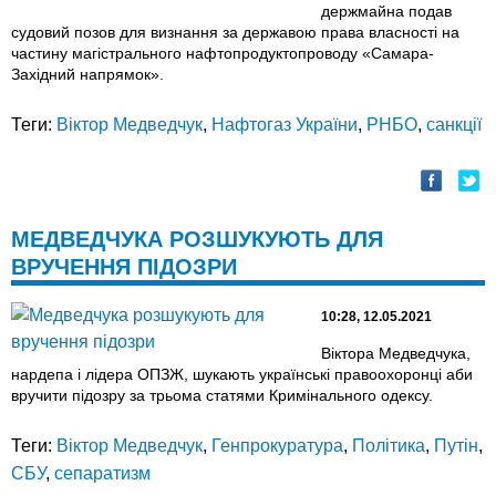
держмайна подав
судовий позов для визнання за державою права власності на
частину магістрального нафтопродуктопроводу «Самара-
Західний напрямок».
Теги:
Віктор Медведчук
,
Нафтогаз України
,
РНБО
,
санкції
МЕДВЕДЧУКА РОЗШУКУЮТЬ ДЛЯ
ВРУЧЕННЯ ПІДОЗРИ
10:28, 12.05.2021
Віктора Медведчука,
нардепа і лідера ОПЗЖ, шукають українські правоохоронці аби
вручити підозру за трьома статями Кримінального одексу.
Теги:
Віктор Медведчук
,
Генпрокуратура
,
Політика
,
Путін
,
СБУ
,
сепаратизм