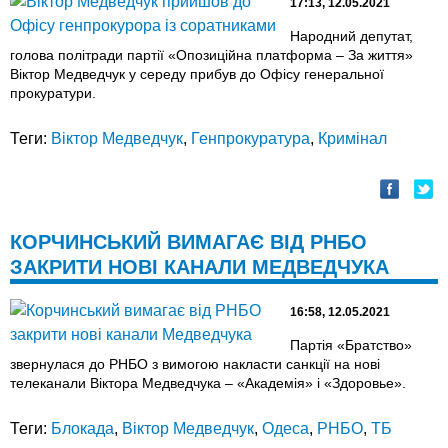
17:13, 12.05.2021
Народний депутат,
голова політради партії «Опозиційна платформа – За життя»
Віктор Медведчук у середу прибув до Офісу генеральної
прокуратури.
Теги:
Віктор Медведчук
,
Генпрокуратура
,
Кримінал
КОРЧИНСЬКИЙ ВИМАГАЄ ВІД РНБО
ЗАКРИТИ НОВІ КАНАЛИ МЕДВЕДЧУКА
16:58, 12.05.2021
Партія «Братство»
звернулася до РНБО з вимогою накласти санкції на нові
телеканали Віктора Медведчука – «Академія» і «Здоровье».
Теги:
Блокада
,
Віктор Медведчук
,
Одеса
,
РНБО
,
ТБ