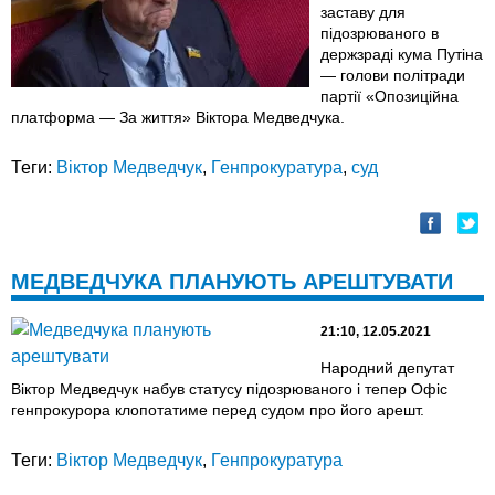
заставу для
підозрюваного в
держзраді кума Путіна
— голови політради
партії «Опозиційна
платформа — За життя» Віктора Медведчука.
Теги:
Віктор Медведчук
,
Генпрокуратура
,
суд
МЕДВЕДЧУКА ПЛАНУЮТЬ АРЕШТУВАТИ
21:10, 12.05.2021
Народний депутат
Віктор Медведчук набув статусу підозрюваного і тепер Офіс
генпрокурора клопотатиме перед судом про його арешт.
Теги:
Віктор Медведчук
,
Генпрокуратура