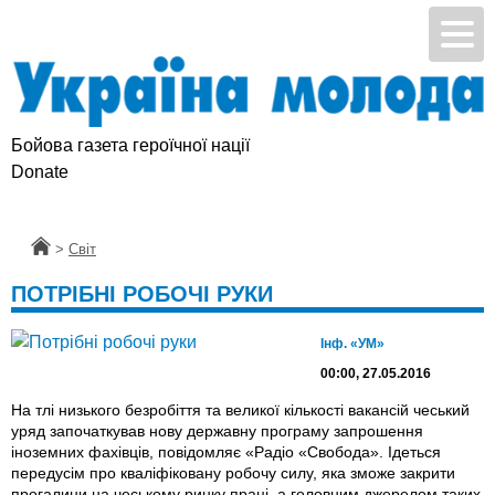
Бойова газета героїчної нації
Donate
Головна
>
Світ
ПОТРІБНІ РОБОЧІ РУКИ
Інф. «УМ»
00:00, 27.05.2016
На тлі низького безробіття та великої кількості вакансій чеський
уряд започаткував нову державну програму запрошення
іноземних фахівців, повідомляє «Радіо «Свобода». Ідеться
передусім про кваліфіковану робочу силу, яка зможе закрити
прогалини на чеському ринку праці, а головним джерелом таких