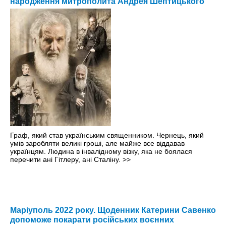
народження митрополита Андрея Шептицького
Граф, який став українським священником. Чернець, який
умів заробляти великі гроші, але майже все віддавав
українцям. Людина в інвалідному візку, яка не боялася
перечити ані Гітлеру, ані Сталіну.
>>
Маріуполь 2022 року. Щоденник Катерини Савенко
допоможе покарати російських воєнних