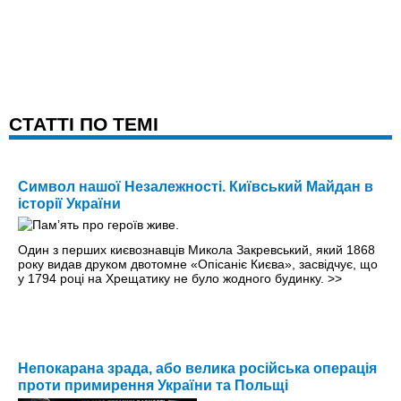
CТАТТІ ПО ТЕМІ
Символ нашої Незалежності. Київський Майдан в
історії України
Один з перших києвознавців Микола Закревський, який 1868
року видав друком двотомне «Опісаніє Києва», засвідчує, що
у 1794 році на Хрещатику не було жодного будинку.
>>
Непокарана зрада, або велика російська операція
проти примирення України та Польщі