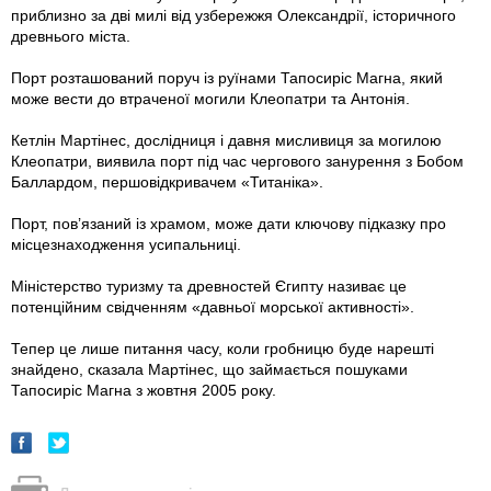
приблизно за дві милі від узбережжя Олександрії, історичного
древнього міста.
Порт розташований поруч із руїнами Тапосиріс Магна, який
може вести до втраченої могили Клеопатри та Антонія.
Кетлін Мартінес, дослідниця і давня мисливиця за могилою
Клеопатри, виявила порт під час чергового занурення з Бобом
Баллардом, першовідкривачем «Титаніка».
Порт, пов’язаний із храмом, може дати ключову підказку про
місцезнаходження усипальниці.
Міністерство туризму та древностей Єгипту називає це
потенційним свідченням «давньої морської активності».
Тепер це лише питання часу, коли гробницю буде нарешті
знайдено, сказала Мартінес, що займається пошуками
Тапосиріс Магна з жовтня 2005 року.