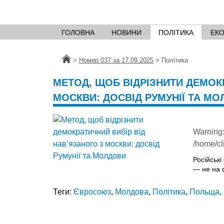
ГОЛОВНА
НОВИНИ
ПОЛІТИКА
ЕК
Головна
>
Номер 037 за 17.09.2025
>
Політика
МЕТОД, ЩОБ ВІДРІЗНИТИ ДЕМОК
МОСКВИ: ДОСВІД РУМУНІЇ ТА М
Warning
/home/cl
Російськ
— не на ф
Теги:
Євросоюз
,
Молдова
,
Політика
,
Польща
,