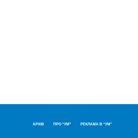
АРХІВ
ПРО “УМ”
РЕКЛАМА В “УМ"