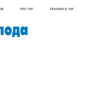
ХІВ
ПРО “УМ”
РЕКЛАМА В “УМ"