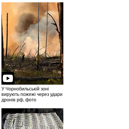
У Чорнобильській зоні
вирують пожежі через удари
дронів рф, фото