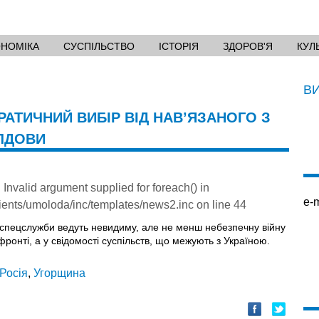
ОНОМІКА
СУСПІЛЬСТВО
ІСТОРІЯ
ЗДОРОВ'Я
КУЛ
В
РАТИЧНИЙ ВИБІР ВІД НАВ’ЯЗАНОГО З
ОЛДОВИ
: Invalid argument supplied for foreach() in
e-m
ients/umoloda/inc/templates/news2.inc
on line
44
і спецслужби ведуть невидиму, але не менш небезпечну війну
ронті, а у свідомості суспільств, що межують з Україною.
Росія
,
Угорщина