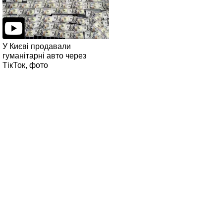
У Києві продавали
гуманітарні авто через
ТікТок, фото