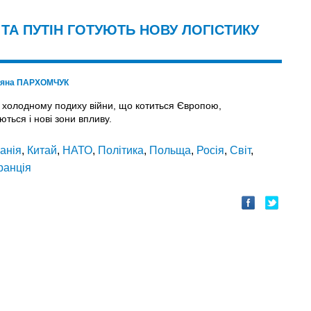
ТА ПУТІН ГОТУЮТЬ НОВУ ЛОГІСТИКУ
тяна ПАРХОМЧУК
 холодному подиху війни, що котиться Європою,
ться і нові зони впливу.
панія
,
Китай
,
НАТО
,
Політика
,
Польща
,
Росія
,
Світ
,
ранція