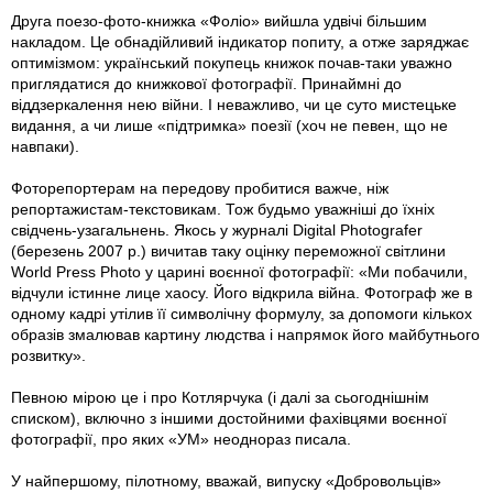
Друга поезо-фото-книжка «Фоліо» вийшла удвічі більшим
накладом. Це обнадійливий індикатор попиту, а отже заряджає
оптимізмом: український покупець книжок почав-таки уважно
приглядатися до книжкової фотографії. Принаймні до
віддзеркалення нею війни. І неважливо, чи це суто мистецьке
видання, а чи лише «підтримка» поезії (хоч не певен, що не
навпаки).
Фоторепортерам на передову пробитися важче, ніж
репортажистам-текстовикам. Тож будьмо уважніші до їхніх
свідчень-узагальнень. Якось у журналі Digital Photografer
(березень 2007 р.) вичитав таку оцінку переможної світлини
World Press Photo у царині воєнної фотографії: «Ми побачили,
відчули істинне лице хаосу. Його відкрила війна. Фотограф же в
одному кадрі утілив її символічну формулу, за допомоги кількох
образів змалював картину людства і напрямок його майбутнього
розвитку».
Певною мірою це і про Котлярчука (і далі за сьогоднішнім
списком), включно з іншими достойними фахівцями воєнної
фотографії, про яких «УМ» неоднораз писала.
У найпершому, пілотному, вважай, випуску «Добровольців»