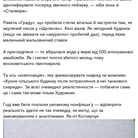
ідентифікувати посеред звичного пейзажу, — ніби зона зі
«Сталкера».
Ракета «Граду», що пробила стелю вітальні й застрягла там, як
акулячий писок у «Щелепах». Кіно жахів. Як чепурний будинок
(якщо не зважати на «акуратно» пробитий дах), перед яким
маленький мальовничий ставок.
А пригледітися — то зібралася вода у вирві від 500-кілограмової
авіабомби. Як і скелет пілота збитого місяць тому
московитського гвинтокрила.
Та ось «композиція», яку зрежисирувати навряд чи можливо:
«Кухня сільського будинку після потрапляння в неї танкового
снаряда». За всієї очевидної реалістичности — побачити саме
це і саме так може тільки Художник.
Годі вже бити поклони умовному нонфікшн’у — відтворити
реальність здатні не так очевидці, як митці, що за
замовчуванням є аналітиками. Як-от Котлярчук.