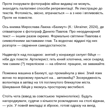
Проте ігнорувати фотографію війни видавці не можуть,
знаходять паліативні способи репрезентації. Як ілюстрацію до
текстів. Фотоякість, звісно, втрачається — а з нею і впливовість.
Проте не повністю.
Ось книжка Мирослава Лаюка «Бахмут» (К.: Ukraїner, 2024), де
співавтором є фотограф Данило Павлов. Про неординарний
текст — іншим разом окремо. Формально світлини Павлова є
символічними заставками глав. Та водночас віддані під них
розгорти — свідчення самодостатности.
Надвечір’я над посадкою: знятий у конражурі силует бійця —
ніби дух помсти. Артилерист, геть юний хлопчина, несе снаряд
тим самим (?) переліском — на обличчі: працюю, не заважайте.
Пожежна машина в Бахмуті, що промайнула у вікні. Злий язик
вогню по ворожому прильоті на... автомийці? Зосередженість
волонтера в автівці на тлі поглинутого блекаутом міста.
Шикування бійців у якомусь просторому вестибюлі.
Стоїть чота (взвод за совєтською термінологією). Будуть
нагороджувати, судячи з кількости розкладених на столі відзнак,
— усіх. У повній викладці зі зброєю, готові одразу на вихід.