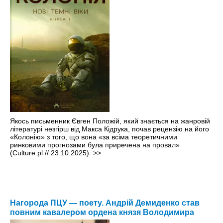
Якось письменник Євген Положій, який знається на жанровій
літературі незгірш від Макса Кідрука, почав рецензію на його
«Колонію» з того, що вона «за всіма теоретичними
ринковими прогнозами була приречена на провал»
(Culture.pl // 23.10.2025).
>>
Нагорода ПЦУ — поету. Андрій Демиденко став
повним кавалером ордена князя Володимира