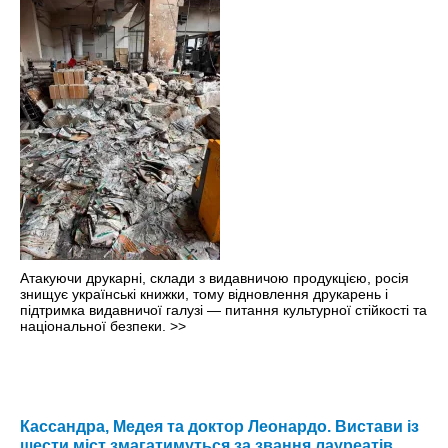
Атакуючи друкарні, склади з видавничою продукцією, росія
знищує українські книжки, тому відновлення друкарень і
підтримка видавничої галузі — питання культурної стійкості та
національної безпеки.
>>
Кассандра, Медея та доктор Леонардо. Вистави із
шести міст змагатимуться за звання лауреатів