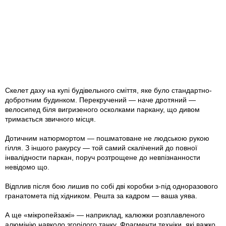
Скелет даху на купі будівельного сміття, яке було стандартно-
добротним будинком. Перекручений — наче дротяний —
велосипед біля вигризеного осколками паркану, що дивом
тримається звичного місця.
Дотичним натюрмортом — пошматоване не людською рукою
гілля. З іншого ракурсу — той самий скалічений до повної
інвалідности паркан, поруч розтрощене до невпізнанности
невідомо що.
Відплив після бою лишив по собі дві коробки з-під одноразового
гранатомета під хідником. Решта за кадром — ваша уява.
А ще «мікропейзажі» — наприклад, калюжки розплавленого
алюмінію навколо згорілого танку. Фрагменти техніки, які важко