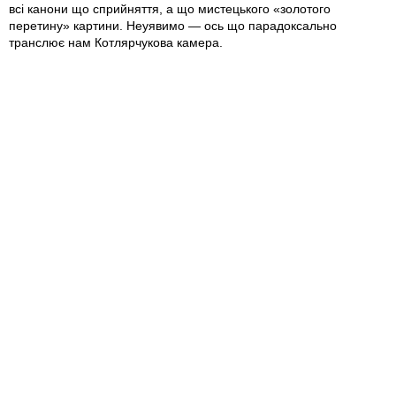
всі канони що сприйняття, а що мистецького «золотого
перетину» картини. Неуявимо — ось що парадоксально
транслює нам Котлярчукова камера.