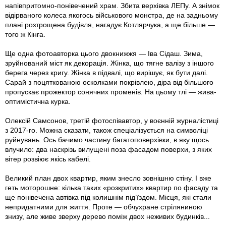
напівпритомно-понівечений храм. Збита верхівка ЛЕПу. А знімок
відірваного колеса якогось військового монстра, де на задньому
плані розтрощена будівля, нагадує Котлярчука, а ще більше —
того ж Кінга.
Ще одна фотоавторка цього двокнижжя — Іва Сідаш. Зима,
зруйнований міст як декорація. Жінка, що тягне валізу з іншого
берега через кригу. Жінка в підвалі, що вирішує, як бути далі.
Сарай з поцяткованою осколками покрівлею, діра від більшого
пропускає прожектор сонячних променів. На цьому тлі — жива-
оптимістична курка.
Олексій Самсонов, третій фотоспівавтор, у воєнній журналістиці
з 2017-го. Можна сказати, також спеціалізується на символіці
руйнувань. Ось бачимо частину багатоповерхівки, в яку щось
влучило: два наскрізь вилущені поза фасадом поверхи, з яких
вітер розвіює якісь кабелі.
Великий план двох квартир, яким знесло зовнішню стіну. І вже
геть моторошне: кілька таких «розкритих» квартир по фасаду та
ще понівечена автівка під колишнім під’їздом. Місця, які стали
непридатними для життя. Проте — обчухране стріляниною
знизу, але живе зверху дерево поміж двох неживих будинків...