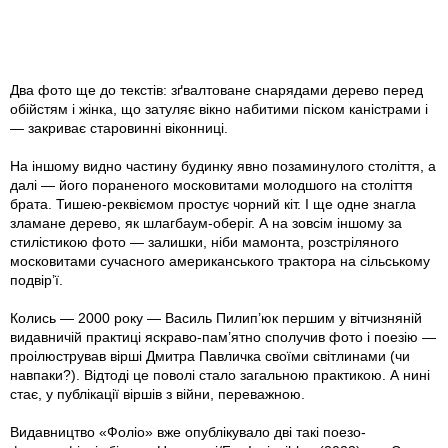
Два фото ще до текстів: зґвалтоване снарядами дерево перед
обійстям і жінка, що затуляє вікно набитими піском каністрами і
— закриває старовинні віконниці.
На іншому видно частину будинку явно позаминулого століття, а
далі — його пораненого московитами молодшого на століття
брата. Тишею-реквіємом простує чорний кіт. І ще одне знагла
зламане дерево, як шлагбаум-оберіг. А на зовсім іншому за
стилістикою фото — залишки, ніби мамонта, розстріляного
московитами сучасного американського трактора на сільському
подвір’ї.
Колись — 2000 року — Василь Пилип’юк першим у вітчизняній
видавничій практиці яскраво-пам’ятно сполучив фото і поезію —
проілюстрував вірші Дмитра Павличка своїми світлинами (чи
навпаки?). Відтоді це поволі стало загальною практикою. А нині
стає, у публікації віршів з війни, переважною.
Видавництво «Фоліо» вже опублікувало дві такі поезо-