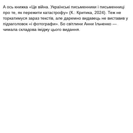
А ось книжка «Це війна. Українські письменники і письменниці
про те, як пережити катастрофу» (К.: Критика, 2024). Теж не
торкатимуся зараз текстів, але даремно видавець не виставив у
підзаголовок «і фотографи». Бо світлини Анни Ільченко —
чимала складова іміджу цього видання.