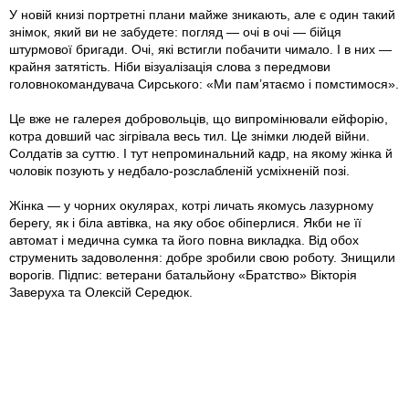
У новій книзі портретні плани майже зникають, але є один такий
знімок, який ви не забудете: погляд — очі в очі — бійця
штурмової бригади. Очі, які встигли побачити чимало. І в них —
крайня затятість. Ніби візуалізація слова з передмови
головнокомандувача Сирського: «Ми пам’ятаємо і помстимося».
Це вже не галерея добровольців, що випромінювали ейфорію,
котра довший час зігрівала весь тил. Це знімки людей війни.
Солдатів за суттю. І тут непроминальний кадр, на якому жінка й
чоловік позують у недбало-розслабленій усміхненій позі.
Жінка — у чорних окулярах, котрі личать якомусь лазурному
берегу, як і біла автівка, на яку обоє обіперлися. Якби не її
автомат і медична сумка та його повна викладка. Від обох
струменить задоволення: добре зробили свою роботу. Знищили
ворогів. Підпис: ветерани батальйону «Братство» Вікторія
Заверуха та Олексій Середюк.