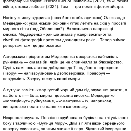
фотографічні збірки: «Незламні/For Invincible» (2023) та «Стежки
війни, стежки любові» (2024). Там — три помітні фотомайстри.
Новішу книжку відкриває (поза його ж обкладинкою) Олександр
Медведенко: український бойовий літак летить на схід у просвіті
мирного віття (над Оболонню?). Як зазначено наприкінці
книжки, Медведенко «раніше знімав у жанрі весільної та
сімейної фотографії протягом дванадцяти років... Тепер знімає
репортажі там, де допомагає».
Авторським пріоритетом Медведенка є жорстока вабливість
руйнувань — сказав би, якби це не сприйняли за блюзнірство.
Судіть самі: ось автівка доїжджає до Т-подібного перехрестя.
Ліворуч — напівзруйнована двоповерхівка. Праворуч —
невідомість. Зверху тиснуть важкі хмари.
А тут уже замість хмар густий чорний дим від влучання ракети, а
на його тлі — біла, мирна, довоєнна висотка. Медведенко
«колекціонує» руйнування, «коментуючи» їх, наприклад,
випадковою постаттю панянки в капелюшку.
Некрополі влучань. Повністю зруйнована будівля на тлі уцілілого
боку з табличкою «Вулиця Миру». Дим з п’яти вікон середнього
поверху «висотки», за яким зникає її верх. Відзнятий ізсередини