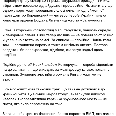
Підрозділ діяв у складі 10-ї гірсько-штурмової бригади ГУР МО.
«Братство» воювало відчайдушно і професійно. Як значить у ще
одному короткому передньому слові очільник однойменної
партії Дмитро Корчинський — четверо Героїв України і кілька
кавалерів орденів Богдана Хмельницького та «За мужність».
Отже, авторський фотопогляд масштабується, панують середні
й панорамні плани. Бійці тепер частіше — на повний зріст. Міцно
й упевнено стоять на землі. За спиною — спокійно. Навіть коли
там — розчавлена ворожим танком цивільна автівка. Постава
солдата ніби перекреслює, відміняє, скасовує надалі щось
подібне.
Подібне до чого? Новий альбом Котлярчука — спроба відповісти
на це запитання, що виходить за межі досвіду кількох поколінь
українців. Зупинене зло, ніби з романів Кінга, якому ми не
вірили.
Ось московитський танковий трак, що так і не дотягнувся до
крайньої хати. Цивільний мікроавтобус, вивернутий вибухом
навспак. Сюрреалістична картинка зруйнованого мосту — не
знати, яка сила спроможна на таке.
Зірвана, ніби кришка бляшанки, башта ворожого БМП, яка ламає