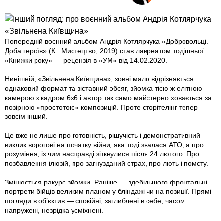
Попередній воєнний альбом Андрія Котлярчука «Добровольці.
Доба героїв» (К.: Мистецтво, 2019) став лавреатом тодішньої
«Книжки року» — рецензія в «УМ» від 14.02.2020.
Нинішній, «Звільнена Київщина», зовні мало відрізняється:
однаковий формат та зіставний обсяг, зйомка тією ж елітною
камерою з кадром 6х6 і автор так само майстерно ховається за
позірною «простотою» композицій. Проте сторітелінг тепер
зовсім інший.
Це вже не лише про готовність, рішучість і демонстративний
виклик ворогові на початку війни, яка тоді звалася АТО, а про
розуміння, із чим насправді зіткнулися після 24 лютого. Про
позбавлення ілюзій, про загнузданий страх, про лють і помсту.
Змінюється ракурс зйомки. Раніше — здебільшого фронтальні
портрети бійців великим планом у бліндажі чи на позиції. Прямі
погляди в об’єктив — спокійні, заглиблені в себе, часом
напружені, незрідка усміхнені.