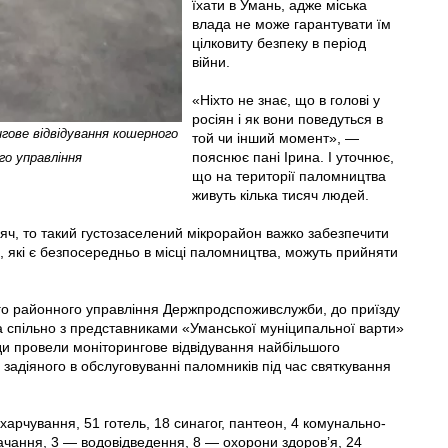
їхати в Умань, адже міська
влада не може гарантувати їм
цілковиту безпеку в період
війни.
«Ніхто не знає, що в голові у
росіян і як вони поведуться в
гове відвідування кошерного
той чи інший момент», —
пояснює пані Ірина. І уточнює,
го управління
що на території паломництва
живуть кілька тисяч людей.
яч, то такий густозаселений мікрорайон важко забезпечити
ів, які є безпосередньо в місці паломництва, можуть прийняти
го районного управління Держ­продспоживслужби, до приїзду
ва спільно з представниками «Уманської муніципальної варти»
ади провели моніторингове відвідування найбільшого
задіяного в обслуговуванні паломників під час святкування
арчування, 51 готель, 18 синагог, пантеон, 4 комунально-
ачання, 3 — водовідведення, 8 — охорони здоров’я, 24