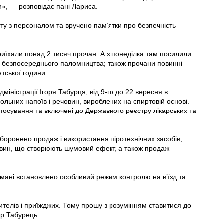
ти», — розповідає пані Лариса.
ту з персоналом та вручено пам’ятки про безпечність
риїхали понад 2 тисяч прочан. А з понеділка там посилили
я безпосереднього паломництва; також прочани повинні
тської години.
міністрації Ігоря Табурця, від 9-го до 22 вересня в
льних напоїв і речовин, вироблених на спиртовій основі.
астосування та включені до Державного реєстру лікарських та
боронено продаж і використання піротехнічних засобів,
овин, що створюють шумовий ефект, а також продаж
 Умані встановлено особливий режим контролю на в’їзд та
елів і приїжджих. Тому прошу з розумінням ставитися до
ор Табурець.