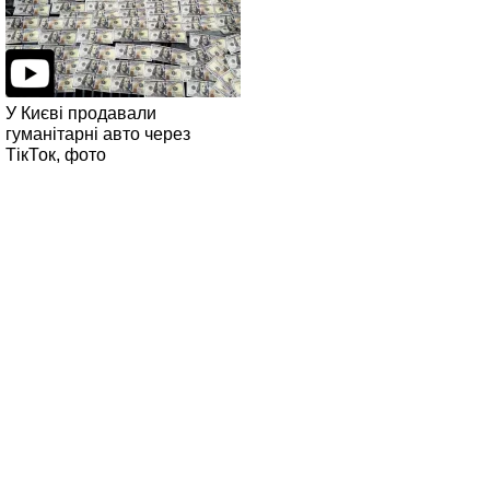
У Києві продавали
гуманітарні авто через
ТікТок, фото