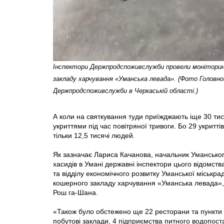
Інспектори Держпродспоживслужби провели моніторин
закладу харчування «Уманська левада». (Фото Головно
Держпродспоживслужби в Черкаській області.)
А коли на святкування туди приїжджають іще 30 тис
укриттями під час повітряної тривоги. Бо 29 укритт
тільки 12,5 тисячі людей.
Як зазначає Лариса Качанова, начальник Умансько
хасидів в Умані державні інспектори цього відомст
та відділу економічного розвитку Уманської міськр
кошерного закладу харчування «Уманська левада», 
Рош га-Шана.
«Також було обстежено ще 22 ресторани та пункти х
побутові заклади, 4 підприємства питного водопост