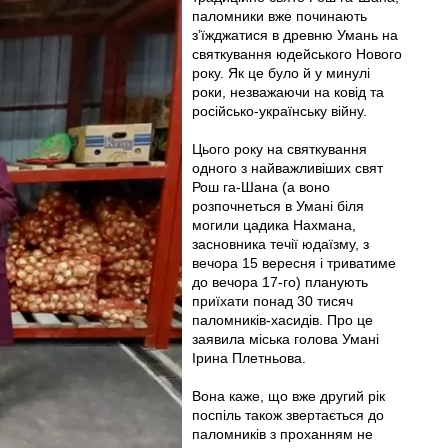
паломники вже починають
з’їжджатися в древню Умань на
святкування юдейського Нового
року. Як це було й у минулі
роки, незважаючи на ковід та
російсько-українську війну.
Цього року на святкування
одного з найважливіших свят
Рош га-Шана (а воно
розпочнеться в Умані біля
могили цадика Нахмана,
засновника течії юдаїзму, з
вечора 15 вересня і триватиме
до вечора 17-го) планують
приїхати понад 30 тисяч
паломників-хасидів. Про це
заявила міська голова Умані
Ірина Плетньова.
Вона каже, що вже другий рік
поспіль також звертається до
паломників з проханням не