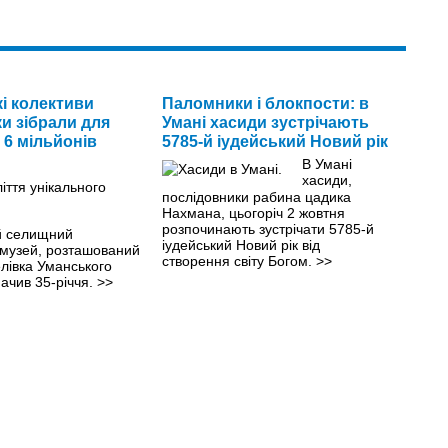
і колективи
Паломники і блокпости: в
и зібрали для
Умані хасиди зустрічають
 6 мільйонів
5785-й іудейський Новий рік
В Умані
хасиди,
послідовники рабина цадика
Нахмана, цьогоріч 2 жовтня
розпочинають зустрічати 5785-й
й селищний
іудейський Новий рік від
 музей, розташований
створення світу Богом.
>>
елівка Уманського
начив 35-річчя.
>>