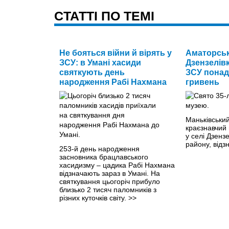
CТАТТІ ПО ТЕМІ
Не бояться війни й вірять у
Аматорськ
ЗСУ: в Умані хасиди
Дзензелівк
святкують день
ЗСУ понад
народження Рабі Нахмана
гривень
Маньківськи
краєзнавчий
у селі Дзенз
району, відз
253-й день народження
засновника брацлавського
хасидизму – цадика Рабі Нахмана
відзначають зараз в Умані. На
святкування цьогоріч прибуло
близько 2 тисяч паломників з
різних куточків світу.
>>