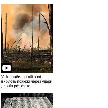
У Чорнобильській зоні
вирують пожежі через удари
дронів рф, фото