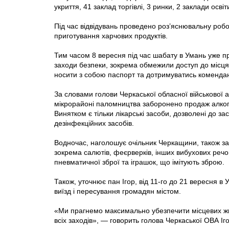
укриття, 41 заклад торгівлі, 3 ринки, 2 заклади осві
Під час відвідувань проведено роз’яснювальну робо
приготування харчових продуктів.
Тим часом 8 вересня під час шабату в Умань уже п
заходи безпеки, зокрема обмежили доступ до місц
носити з собою паспорт та дотримуватись комендан
За словами голови Черкаської обласної військової ад
мікрорайоні паломництва заборонено продаж алкого
Винятком є тільки лікарські засоби, дозволені до з
дезінфекційних засобів.
Водночас, наголошує очільник Черкащини, також за
зокрема салютів, феєрверків, інших вибухових реч
пневматичної зброї та іграшок, що імітують зброю.
Також, уточнює пан Ігор, від 11-го до 21 вересня в
виїзд і пересування громадян містом.
«Ми прагнемо максимально убезпечити місцевих жит
всіх заходів», — говорить голова Черкаської ОВА Іг