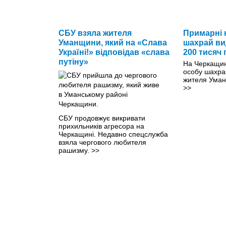
СБУ взяла жителя
Примарні к
Уманщини, який на «Слава
шахрай ви
Україні!» відповідав «слава
200 тисяч
путіну»
На Черкащин
особу шахрая
жителя Умані
>>
СБУ продовжує викривати
прихильників агресора на
Черкащині. Недавно спецслужба
взяла чергового любителя
рашизму.
>>