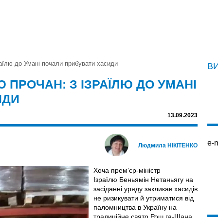
раїлю до Умані почали прибувати хасиди
В
 ПРОЧАН: З ІЗРАЇЛЮ ДО УМАНІ
ИДИ
13.09.2023
e-m
Людмила НІКІТЕНКО
Хоча прем’єр-міністр
Ізраїлю Беньямін Нетаньягу на
засіданні уряду закликав хасидів
не ризикувати й утриматися від
паломництва в Україну на
традиційне свято Рош га-Шана,