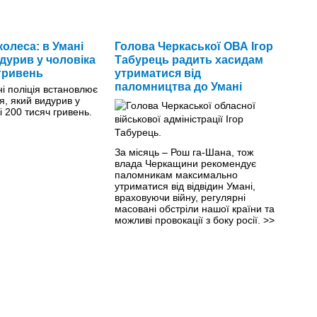
олеса: в Умані
Голова Черкаської ОВА Ігор
дурив у чоловіка
Табурець радить хасидам
 гривень
утриматися від
паломництва до Умані
і поліція встановлює
, який видурив у
 200 тисяч гривень.
За місяць – Рош га-Шана, тож
влада Черкащини рекомендує
паломникам максимально
утриматися від відвідин Умані,
враховуючи війну, регулярні
масовані обстріли нашої країни та
можливі провокації з боку росії.
>>