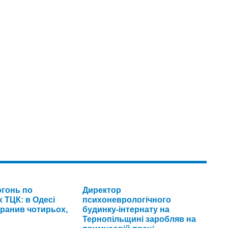
огонь по
Директор
 ТЦК: в Одесі
психоневрологічного
оранив чотирьох,
будинку-інтернату на
Тернопільщині заробляв на