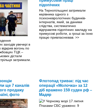
примусовій праці
підопічних
На Тернопільщині затримали
керівника одного з
психоневрологічних будинків-
інтернатів, який, за даними
слідства, систематично
відправляв підопічних закладу на
примусові роботи, а гроші за їхню
працю привласнював.
>>
ведення
их заходів увечері в
к відкрив вогонь по
ужбовцях ТЦК –
ькових дістали
стрільця затримали.
ронціи
Флотопад триває: під час
ли ще 7 каналів
операції «Молочка» за 12
ого продажу
діб вражено 159 суден рф –
раїні, фото
Мадяр