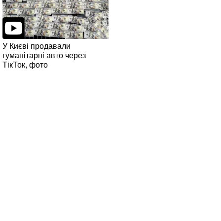
У Києві продавали
гуманітарні авто через
ТікТок, фото