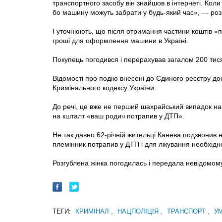
транспортного засобу він знайшов в інтернеті. Коли
бо машину можуть забрати у будь-який час», — розпо
І уточнюють, що після отримання частини коштів «п
гроші для оформлення машини в Україні.
Покупець погодився і перерахував загалом 200 тисяч
Відомості про подію внесені до Єдиного реєстру до
Кримінального кодексу України.
До речі, це вже не перший шахрайський випадок на
на кшталт «ваш родич потрапив у ДТП».
Не так давно 62-річній жительці Канева подзвонив н
племінник потрапив у ДТП і для лікування необхідно
Розгублена жінка погодилась і передала невідомому,
ТЕГИ:
КРИМІНАЛ
,
НАЦПОЛІЦІЯ
,
ТРАНСПОРТ
,
У