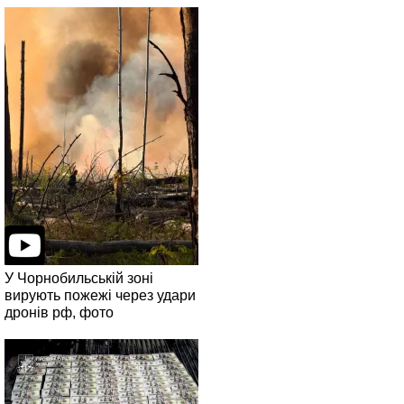
У Чорнобильській зоні
вирують пожежі через удари
дронів рф, фото