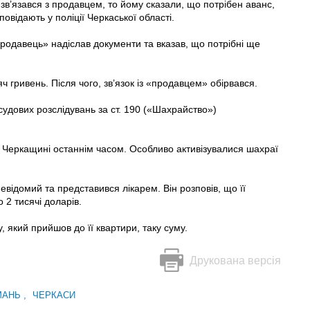
 зв’язався з продавцем, то йому сказали, що потрібен аванс,
відають у поліції Черкаської області.
родавець» надіслав документи та вказав, що потрібні ще
 гривень. Після чого, зв’язок із «продавцем» обірвався.
судових розслідувань за ст. 190 («Шахрайство»)
 Черкащині останнім часом. Особливо активізувалися шахраї
евідомий та представився лікарем. Він розповів, що її
 2 тисячі доларів.
 який прийшов до її квартири, таку суму.
Друкована версія
МАНЬ
,
ЧЕРКАСИ