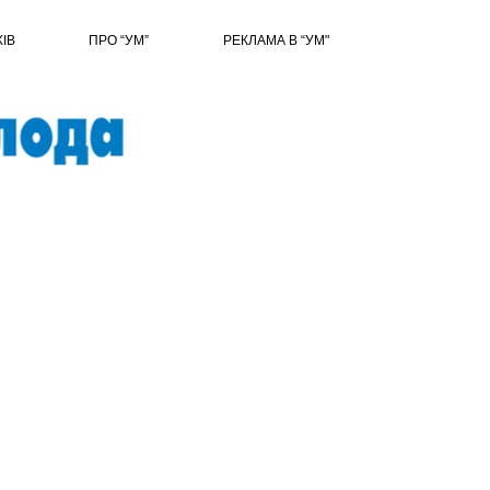
ХІВ
ПРО “УМ”
РЕКЛАМА В “УМ"