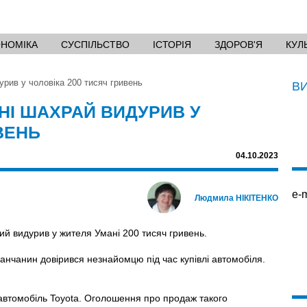
ОНОМІКА
СУСПІЛЬСТВО
ІСТОРІЯ
ЗДОРОВ'Я
КУЛ
урив у чоловіка 200 тисяч гривень
В
НІ ШАХРАЙ ВИДУРИВ У
ВЕНЬ
04.10.2023
e-m
Людмила НІКІТЕНКО
ий видурив у жителя Умані 200 тисяч гривень.
манчанин довірився незнайомцю під час купівлі автомобіля.
автомобіль Toyota. Оголошення про продаж такого