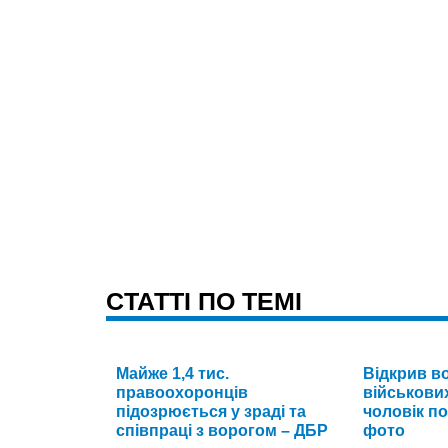
CТАТТІ ПО ТЕМІ
Майже 1,4 тис.
Відкрив в
правоохоронців
військових
підозрюється у зраді та
чоловік п
співпраці з ворогом – ДБР
фото