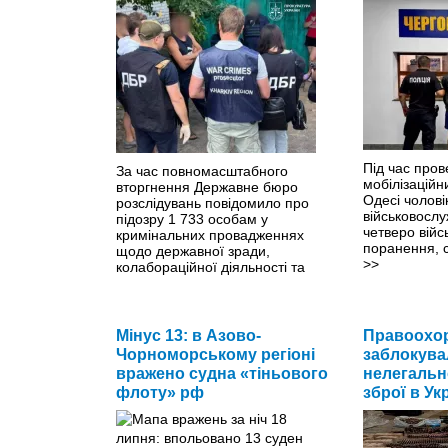
Під час про
За час повномасштабного
мобілізаційн
вторгнення Державне бюро
Одесі чолові
розслідувань повідомило про
військовосл
підозру 1 733 особам у
четверо війс
кримінальних провадженнях
поранення, 
щодо державної зради,
>>
колабораційної діяльності та
пособництва державі-агресору.
>>
Мінус 13: в Азово-
Правоохо
Чорноморському регіоні
заблокува
вражено судна «тіньового
нелегальн
флоту» рф
зброї в Ук