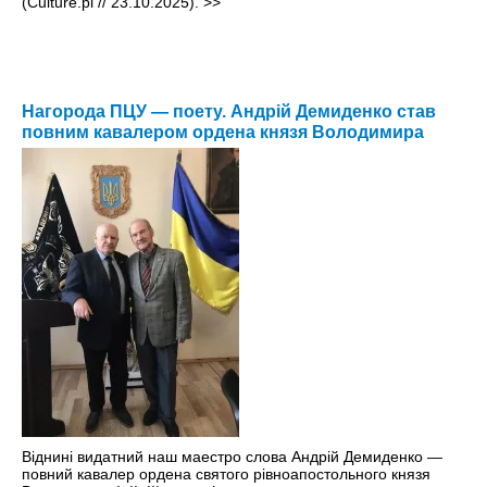
(Culture.pl // 23.10.2025).
>>
Нагорода ПЦУ — поету. Андрій Демиденко став
повним кавалером ордена князя Володимира
Віднині видатний наш маестро слова Андрій Демиденко —
повний кавалер ордена святого рівноапостольного князя