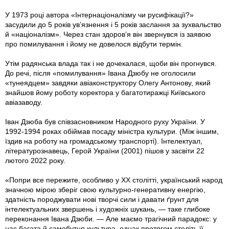
У 1973 році автора «Інтернаціоналізму чи русифікації?»
засудили до 5 років ув’язнення і 5 років заслання за зухвальство
й «націоналізм». Через стан здоров’я він звернувся із заявою
про помилування і йому не довелося відбути термін.
Утім радянська влада так і не дочекалася, щоби він прогнувся.
До речі, після «помилування» Івана Дзюбу не оголосили
«тунеядцем» завдяки авіаконструктору Олегу Антонову, який
знайшов йому роботу коректора у багатотиражці Київського
авіазаводу.
Іван Дзюба був співзасновником Народного руху України. У
1992-1994 роках обіймав посаду міністра культури. (Між іншим,
їздив на роботу на громадському транспорті). Інтелектуал,
літературознавець, Герой України (2001) пішов у засвіти 22
лютого 2022 року.
«Попри все пережите, особливо у ХХ столітті, український народ
значною мірою зберіг свою культурно-генеративну енергію,
здатність породжувати нові творчі сили і давати ґрунт для
інтелектуальних звершень і художніх шукань, — таке глибоке
переконання Івана Дзюби. — Але маємо трагічний парадокс: у
нас багата й самобутня культура, однак протягом століть її